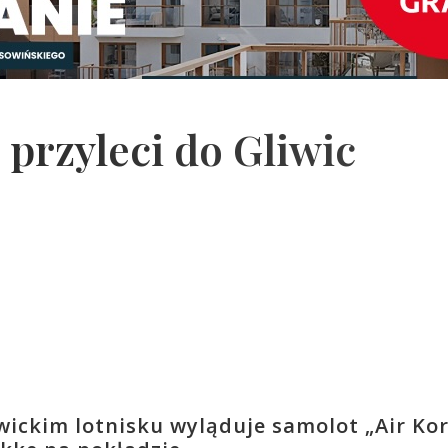
przyleci do Gliwic
liwickim lotnisku wyląduje samolot „Air Ko