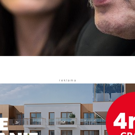
r e k l a m a