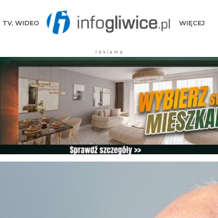
TV, WIDEO
WIĘCEJ
r e k l a m a