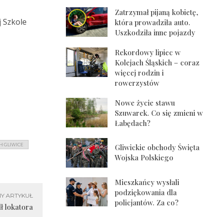
Zatrzymał pijaną kobietę,
j Szkole
która prowadziła auto.
Uszkodziła inne pojazdy
Rekordowy lipiec w
Kolejach Śląskich – coraz
więcej rodzin i
rowerzystów
Nowe życie stawu
Szuwarek. Co się zmieni w
Łabędach?
H GLIWICE
Gliwickie obchody Święta
Wojska Polskiego
Mieszkańcy wysłali
podziękowania dla
Y ARTYKUŁ
policjantów. Za co?
ł lokatora