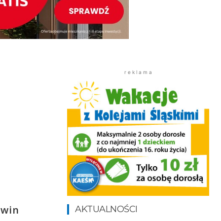
r e k l a m a
rwin
AKTUALNOŚCI