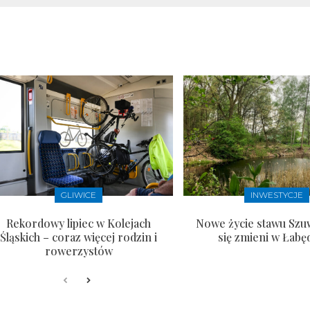
GLIWICE
INWESTYCJE
Rekordowy lipiec w Kolejach
Nowe życie stawu Szu
Śląskich – coraz więcej rodzin i
się zmieni w Łabę
rowerzystów