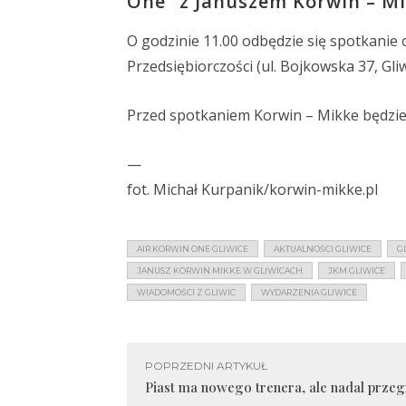
One” z Januszem Korwin – Mi
O godzinie 11.00 odbędzie się spotkanie
Przedsiębiorczości (ul. Bojkowska 37, Gliw
Przed spotkaniem Korwin – Mikke będzie 
—
fot. Michał Kurpanik/korwin-mikke.pl
AIR KORWIN ONE GLIWICE
AKTUALNOŚCI GLIWICE
G
JANUSZ KORWIN MIKKE W GLIWICACH
JKM GLIWICE
WIADOMOŚCI Z GLIWIC
WYDARZENIA GLIWICE
POPRZEDNI ARTYKUŁ
Piast ma nowego trenera, ale nadal przeg