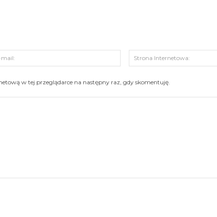
s:
E-
mail:
ernetową w tej przeglądarce na następny raz, gdy skomentuję.