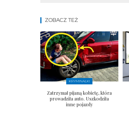
ZOBACZ TEŻ
KRYMINAŁKI
Zatrzymał pijaną kobietę, która
prowadziła auto. Uszkodziła
inne pojazdy