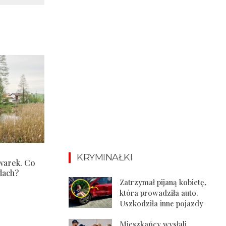
KRYMINAŁKI
warek. Co
dach?
Zatrzymał pijaną kobietę,
która prowadziła auto.
Uszkodziła inne pojazdy
Mieszkańcy wysłali