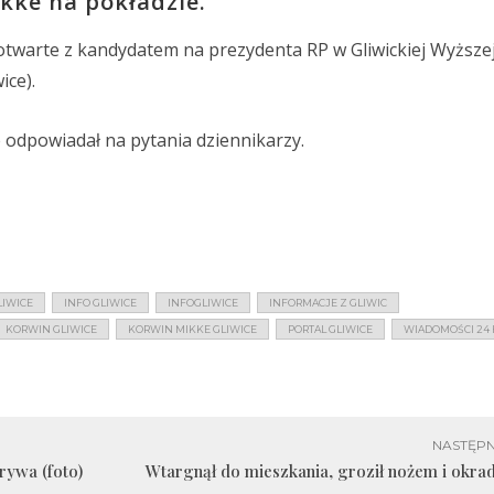
kke na pokładzie.
 otwarte z kandydatem na prezydenta RP w Gliwickiej Wyższe
ice).
odpowiadał na pytania dziennikarzy.
LIWICE
INFO GLIWICE
INFOGLIWICE
INFORMACJE Z GLIWIC
KORWIN GLIWICE
KORWIN MIKKE GLIWICE
PORTAL GLIWICE
WIADOMOŚCI 24 
NASTĘPN
rywa (foto)
Wtargnął do mieszkania, groził nożem i okrad