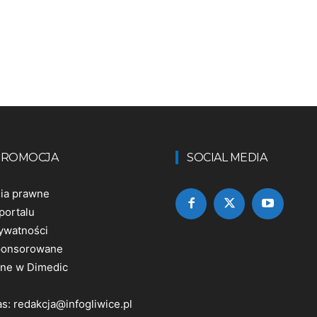
 PROMOCJA
SOCIAL MEDIA
nia prawne
portalu
rywatności
sponsorowane
ine w Dimedic
as:
redakcja@infogliwice.pl