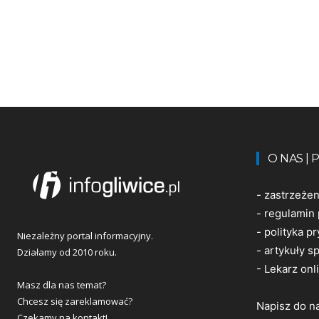
O NAS |
-
zastrzeże
-
regulamin 
-
polityka p
Niezależny portal informacyjny.
-
artykuły 
Działamy od 2010 roku.
-
Lekarz onl
Masz dla nas temat?
Chcesz się zareklamować?
Napisz do n
Czekamy na kontakt!