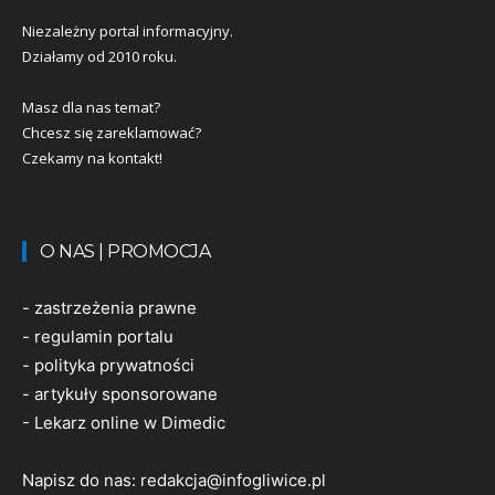
Niezależny portal informacyjny.
Działamy od 2010 roku.
Masz dla nas temat?
Chcesz się zareklamować?
Czekamy na kontakt!
O NAS | PROMOCJA
-
zastrzeżenia prawne
-
regulamin portalu
-
polityka prywatności
-
artykuły sponsorowane
-
Lekarz online w Dimedic
Napisz do nas:
redakcja@infogliwice.pl