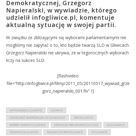
Demokratycznej, Grzegorz
Napieralski, w wywiadzie, którego
udzielił infogliwice.pl, komentuje
aktualną sytuację w swojej partii.
W związku ze zbliżającymi się wyborami parlamentarnymi nie
mogliśmy nie zapytać o to, kto będzie twarzą SLD w Gliwicach.
Grzegorz Napieralski nie ukrywa, że w tegorocznych wyborach
liczy na sukces SLD.
[flashvideo
file=”http://infogliwice.pl/filmy/2011_05/20110517_wywiad_grze
gorz_napieralski_001.flv” /]
AKTUALNOŚCI GLIWICE
GLIWICE
GRZEGORZ NAPIERALSKI W GLIWICACH
INFOGLIWICE
MAREK WIDUCH GLIWICE
ODEJŚCIE ARŁUKOWICZA Z SLD
SLD GLIWICE
TELEWIZJA GLIWICE
TELEWIZJA INFOGLIWICE
TV GLIWICE