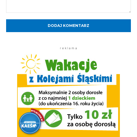
Komentarz:
r e k l a m a