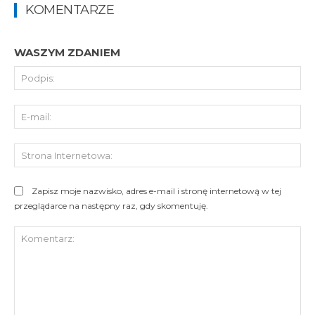
KOMENTARZE
WASZYM ZDANIEM
Pod
E-
mai
St
Int
Zapisz moje nazwisko, adres e-mail i stronę internetową w tej
przeglądarce na następny raz, gdy skomentuję.