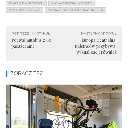
TWARZ SLD W GLIWICACH
WACŁAW MARTYNIUK GLIWICE
WIADOMOŚCI Z GLIWIC
WYWIAD Z GRZEGORZEM NAPIERALSKIM
POPRZEDNI ARTYKUŁ
NASTĘPNY ARTYKUŁ
Porwał autobus z 60
Europa Centralna:
pasażerami
najemców przybywa.
Wizualizacji również
ZOBACZ TEŻ