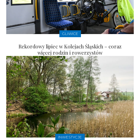
GLIWICE
Rekordowy lipiec w Kolejach Śląskich – coraz
więcej rodzin i rowerzystów
INWESTYCJE