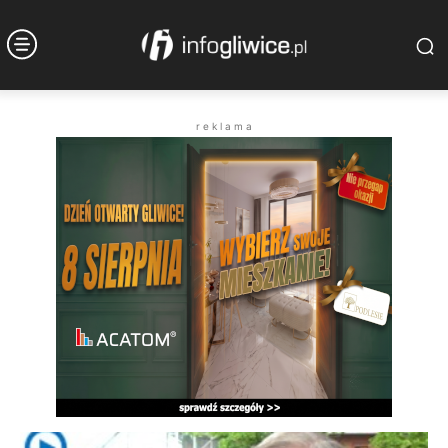
r e k l a m a