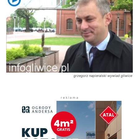
grzegorz napieralski wywiad gliwice
r e k l a m a