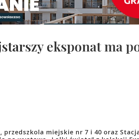
ajstarszy eksponat ma p
 przedszkola miejskie nr 7 i 40 oraz Stacj