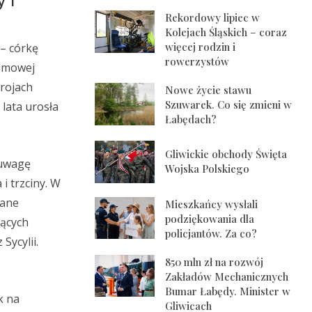
y i
Rekordowy lipiec w
Kolejach Śląskich – coraz
więcej rodzin i
 – córkę
rowerzystów
nimowej
trojach
Nowe życie stawu
Szuwarek. Co się zmieni w
lata urosła
Łabędach?
Gliwickie obchody Święta
 uwagę
Wojska Polskiego
i trzciny. W
wane
Mieszkańcy wysłali
podziękowania dla
jących
policjantów. Za co?
Sycylii.
850 mln zł na rozwój
Zakładów Mechanicznych
Bumar Łabędy. Minister w
k na
Gliwicach