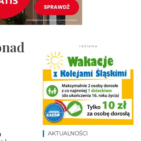
onad
r e k l a m a
a
AKTUALNOŚCI