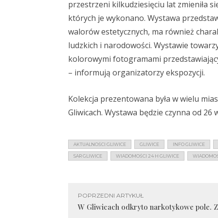
przestrzeni kilkudziesięciu lat zmieniła s
których je wykonano. Wystawa przedstawi
walorów estetycznych, ma również charak
ludzkich i narodowości. Wystawie towarz
kolorowymi fotogramami przedstawiającym
– informują organizatorzy ekspozycji.
Kolekcja prezentowana była w wielu miast
Gliwicach. Wystawa będzie czynna od 26 w
AKTUALNOŚCI GLIWICE
GLIWICE
INFO GLIWICE
SAR GLIWICE
WIADOMOŚCI 24 H GLIWICE
WIADOMOŚC
POPRZEDNI ARTYKUŁ
W Gliwicach odkryto narkotykowe pole. Z