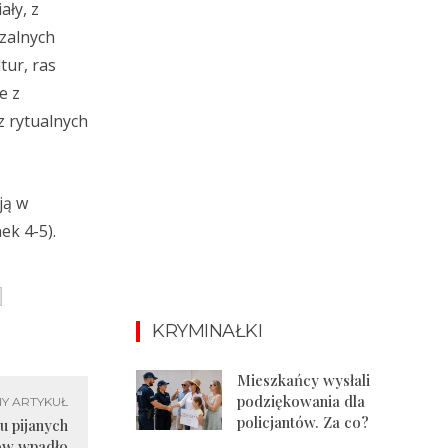
ały, z
czalnych
tur, ras
e z
z rytualnych
ją w
ek 4-5).
KRYMINAŁKI
Mieszkańcy wysłali
podziękowania dla
Y ARTYKUŁ
policjantów. Za co?
u pijanych
ów wpadło