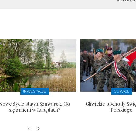
INWESTYCJE
GLIWICE
Nowe życie stawu Szuwarek. Co
Gliwickie obchody Świ
się zmieni w Łabędach?
Polskiego