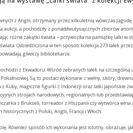
 na wystawę „Lalki świata” z kolekcji Ew
wnych z Anglii, otrzymany przez kilkuletnią wówczas Jagodę
 na aukcji, a pochodziły z ponaddwutysięcznych zbiorów ano
ając różne zakątki świata – przywoziła na pamiątkę lalki w s
wiata. Odziedziczona w ten sposób kolekcja 273 lalek przez 
owiadają gliwiccy bibliotekarze.
 pochodzi z Ekwadoru. Wśród zebranych lalek na szczególną
 Południowej. Są to postaci wykonane z wełny, skóry, drewna 
a z Kuby, magiczne figurki z Indonezji oraz lalki japońskie z
ycyjnych strojach narodowych, regionalnych lub przedstawia
czarka z Brukseli, torreador z Hiszpanii czy wytwórca wina z 
historycznych z Polski, Anglii, Francji i Włoch.
rolę. Również sposób ich wykonania jest istotny, obrazuje, ja