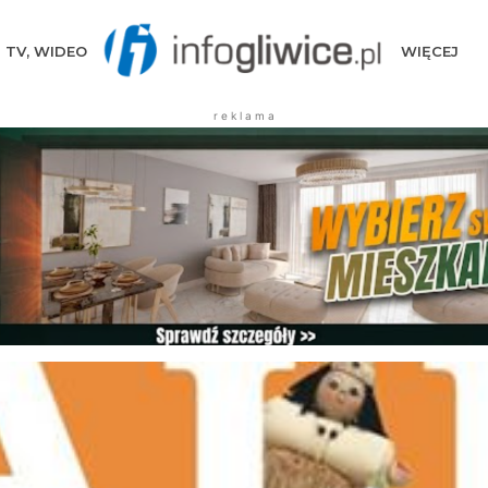
TV, WIDEO
WIĘCEJ
r e k l a m a