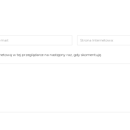
s:
E-
mail:
ernetową w tej przeglądarce na następny raz, gdy skomentuję.