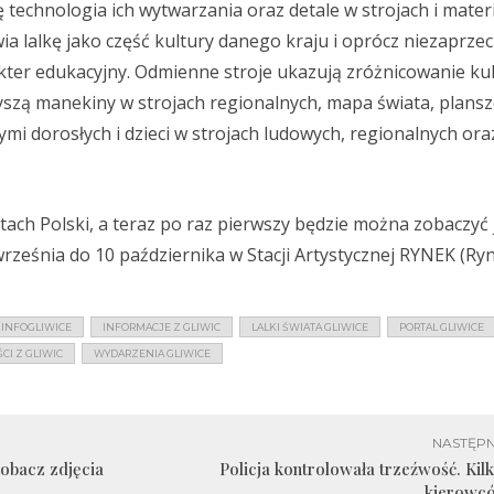
ię technologia ich wytwarzania oraz detale w strojach i materi
a lalkę jako część kultury danego kraju i oprócz niezaprze
ter edukacyjny. Odmienne stroje ukazują zróżnicowanie kul
yszą manekiny w strojach regionalnych, mapa świata, plansz
i dorosłych i dzieci w strojach ludowych, regionalnych ora
ach Polski, a teraz po raz pierwszy będzie można zobaczyć 
rześnia do 10 października w Stacji Artystycznej RYNEK (Ryn
INFOGLIWICE
INFORMACJE Z GLIWIC
LALKI ŚWIATA GLIWICE
PORTAL GLIWICE
I Z GLIWIC
WYDARZENIA GLIWICE
NASTĘPN
obacz zdjęcia
Policja kontrolowała trzeźwość. Kilk
kierowc