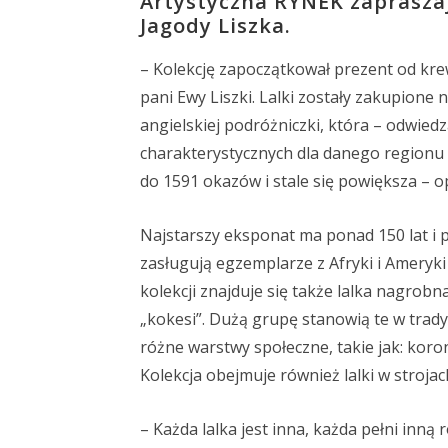
Artystyczna RYNEK zapraszają
Jagody Liszka.
– Kolekcję zapoczątkował prezent od kre
pani Ewy Liszki. Lalki zostały zakupione
angielskiej podróżniczki, która – odwiedz
charakterystycznych dla danego regionu ś
do 1591 okazów i stale się powiększa – op
Najstarszy eksponat ma ponad 150 lat i
zasługują egzemplarze z Afryki i Ameryki
kolekcji znajduje się także lalka nagrobn
„kokesi”. Dużą grupę stanowią te w trad
różne warstwy społeczne, takie jak: koron
Kolekcja obejmuje również lalki w strojach 
– Każda lalka jest inna, każda pełni inną 