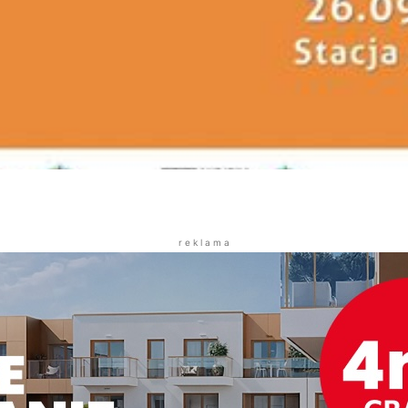
r e k l a m a