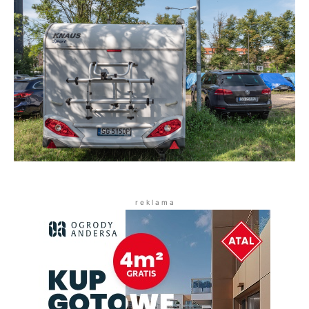
r e k l a m a