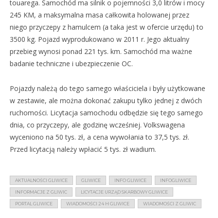
touarega. Samochód ma silnik o pojemności 3,0 litrów i mocy
245 KM, a maksymalna masa całkowita holowanej przez
niego przyczepy z hamulcem (a taka jest w ofercie urzędu) to
3500 kg. Pojazd wyprodukowano w 2011 r. Jego aktualny
przebieg wynosi ponad 221 tys. km. Samochód ma ważne
badanie techniczne i ubezpieczenie OC.
Pojazdy należą do tego samego właściciela i były użytkowane
w zestawie, ale można dokonać zakupu tylko jednej z dwóch
ruchomości. Licytacja samochodu odbędzie się tego samego
dnia, co przyczepy, ale godzinę wcześniej. Volkswagena
wyceniono na 50 tys. zł, a cena wywołania to 37,5 tys. zł.
Przed licytacją należy wpłacić 5 tys. zł wadium.
AKTUALNOŚCI GLIWICE
GLIWICE
INFO GLIWICE
INFOGLIWICE
INFORMACJE Z GLIWIC
LICYTACJE URZĄD SKARBOWY GLIWICE
PORTAL GLIWICE
WIADOMOŚCI 24 H GLIWICE
WIADOMOŚCI Z GLIWIC