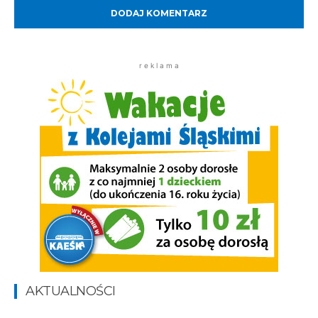
r e k l a m a
AKTUALNOŚCI