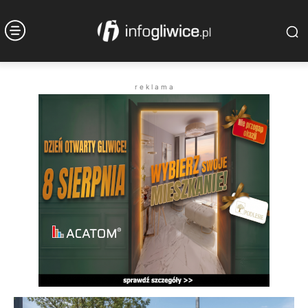
r e k l a m a