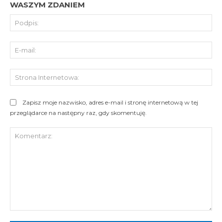
WASZYM ZDANIEM
Pod
E-
mai
St
Int
Zapisz moje nazwisko, adres e-mail i stronę internetową w tej
przeglądarce na następny raz, gdy skomentuję.
Komentarz: