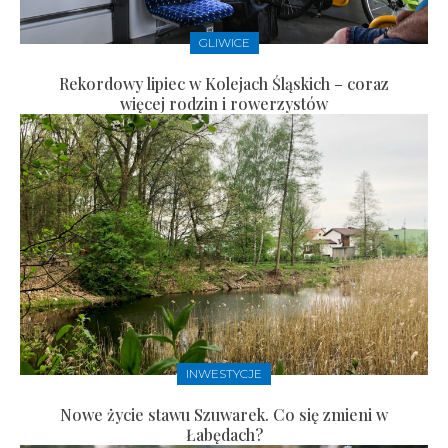
GLIWICE
Rekordowy lipiec w Kolejach Śląskich – coraz
więcej rodzin i rowerzystów
INWESTYCJE
Nowe życie stawu Szuwarek. Co się zmieni w
Łabędach?