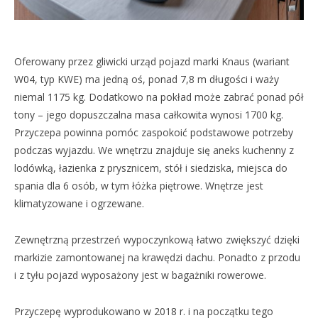
Oferowany przez gliwicki urząd pojazd marki Knaus (wariant
W04, typ KWE) ma jedną oś, ponad 7,8 m długości i waży
niemal 1175 kg. Dodatkowo na pokład może zabrać ponad pół
tony – jego dopuszczalna masa całkowita wynosi 1700 kg.
Przyczepa powinna pomóc zaspokoić podstawowe potrzeby
podczas wyjazdu. We wnętrzu znajduje się aneks kuchenny z
lodówką, łazienka z prysznicem, stół i siedziska, miejsca do
spania dla 6 osób, w tym łóżka piętrowe. Wnętrze jest
klimatyzowane i ogrzewane.
Zewnętrzną przestrzeń wypoczynkową łatwo zwiększyć dzięki
markizie zamontowanej na krawędzi dachu. Ponadto z przodu
i z tyłu pojazd wyposażony jest w bagażniki rowerowe.
Przyczepę wyprodukowano w 2018 r. i na początku tego