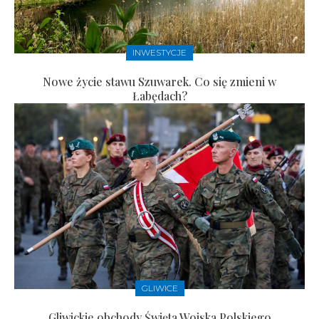
INWESTYCJE
Nowe życie stawu Szuwarek. Co się zmieni w
Łabędach?
GLIWICE
Gliwickie obchody Święta Wojska Polskiego