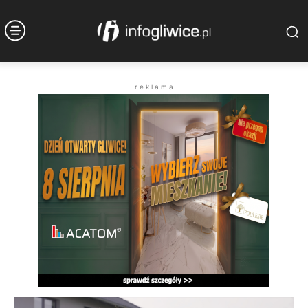
r e k l a m a