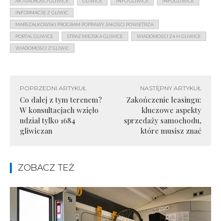
AKTUALNOŚCI GLIWICE
GLIWICE
INFO GLIWICE
INFOGLIWICE
INFORMACJE Z GLIWIC
MARSZAŁKOWSKI PROGRAM POPRAWY JAKOŚCI POWIETRZA
PORTAL GLIWICE
STRAŻ MIEJSKA GLIWICE
WIADOMOŚCI 24 H GLIWICE
WIADOMOŚCI Z GLIWIC
POPRZEDNI ARTYKUŁ
NASTĘPNY ARTYKUŁ
Co dalej z tym terenem?
Zakończenie leasingu:
W konsultacjach wzięło
kluczowe aspekty
udział tylko 1684
sprzedaży samochodu,
gliwiczan
które musisz znać
ZOBACZ TEŻ