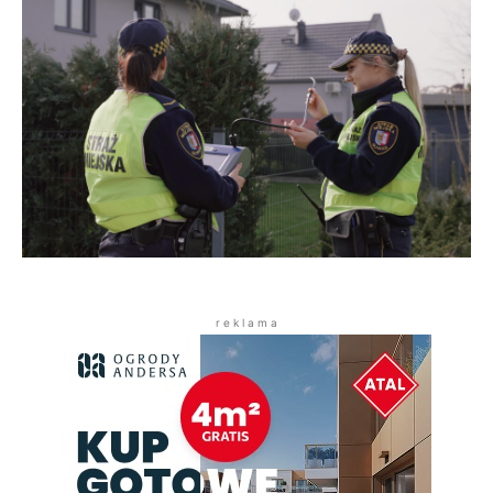
r e k l a m a