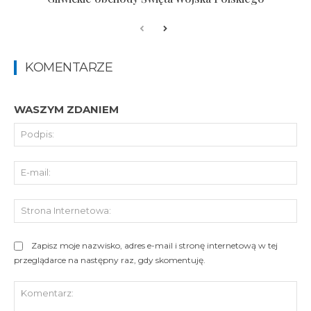
KOMENTARZE
WASZYM ZDANIEM
Pod
E-
mai
St
Int
Zapisz moje nazwisko, adres e-mail i stronę internetową w tej
przeglądarce na następny raz, gdy skomentuję.