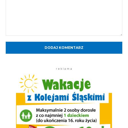
Komentarz:
r e k l a m a