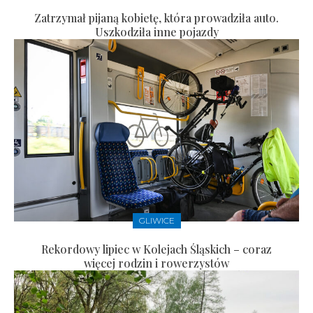
Zatrzymał pijaną kobietę, która prowadziła auto.
Uszkodziła inne pojazdy
GLIWICE
Rekordowy lipiec w Kolejach Śląskich – coraz
więcej rodzin i rowerzystów