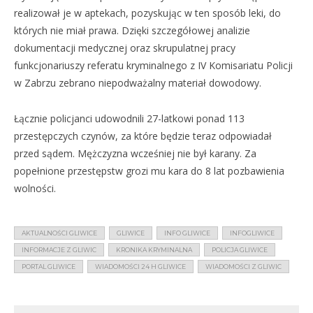
realizował je w aptekach, pozyskując w ten sposób leki, do
których nie miał prawa. Dzięki szczegółowej analizie
dokumentacji medycznej oraz skrupulatnej pracy
funkcjonariuszy referatu kryminalnego z IV Komisariatu Policji
w Zabrzu zebrano niepodważalny materiał dowodowy.
Łącznie policjanci udowodnili 27-latkowi ponad 113
przestępczych czynów, za które będzie teraz odpowiadał
przed sądem. Mężczyzna wcześniej nie był karany. Za
popełnione przestępstw grozi mu kara do 8 lat pozbawienia
wolności.
AKTUALNOŚCI GLIWICE
GLIWICE
INFO GLIWICE
INFOGLIWICE
INFORMACJE Z GLIWIC
KRONIKA KRYMINALNA
POLICJA GLIWICE
PORTAL GLIWICE
WIADOMOŚCI 24 H GLIWICE
WIADOMOŚCI Z GLIWIC