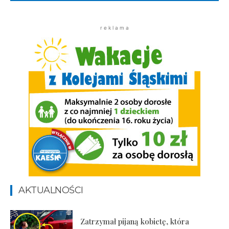
r e k l a m a
AKTUALNOŚCI
Zatrzymał pijaną kobietę, która