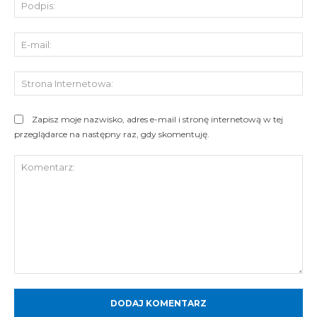
Pod
E-
mai
St
Int
Zapisz moje nazwisko, adres e-mail i stronę internetową w tej
przeglądarce na następny raz, gdy skomentuję.
Komentarz: