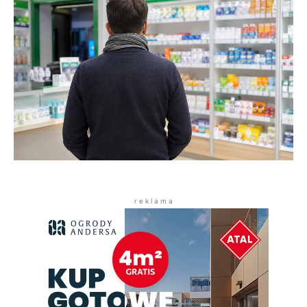
r e k l a m a