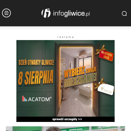
r e k l a m a