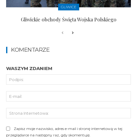
GLIWICE
Gliwickie obchody Święta Wojska Polskiego
KOMENTARZE
WASZYM ZDANIEM
Pod
E-
mai
St
Int
Zapisz moje nazwisko, adres e-mail i stronę internetową w tej
przeglądarce na następny raz, gdy skomentuję.