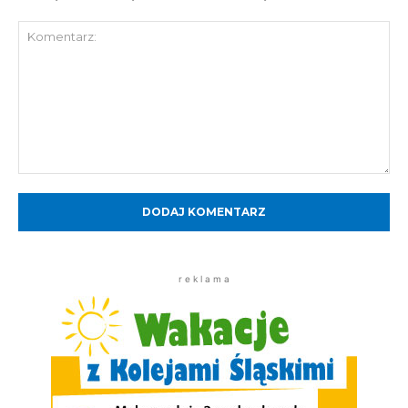
Komentarz:
r e k l a m a