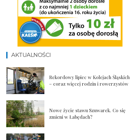
AKTUALNOŚCI
Rekordowy lipiec w Kolejach Śląskich
– coraz więcej rodzin i rowerzystów
Nowe życie stawu Szuwarek. Co się
zmieni w Łabędach?