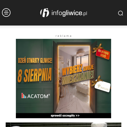
r e k l a m a