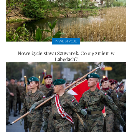
INWESTYCJE
Nowe życie stawu Szuwarek. Co się zmieni w
Łabędach?