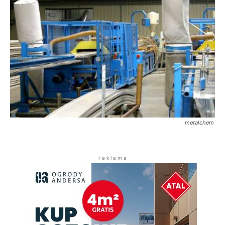
metalchem
r e k l a m a