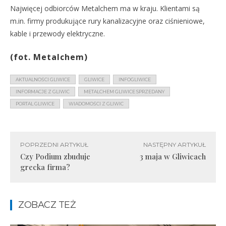
Najwięcej odbiorców Metalchem ma w kraju. Klientami są
m.in. firmy produkujące rury kanalizacyjne oraz ciśnieniowe,
kable i przewody elektryczne.
(fot. Metalchem)
AKTUALNOŚCI GLIWICE
GLIWICE
INFOGLIWICE
INFORMACJE Z GLIWIC
METALCHEM GLIWICE SPRZEDANY
PORTAL GLIWICE
WIADOMOŚCI Z GLIWIC
POPRZEDNI ARTYKUŁ
NASTĘPNY ARTYKUŁ
Czy Podium zbuduje
3 maja w Gliwicach
grecka firma?
ZOBACZ TEŻ