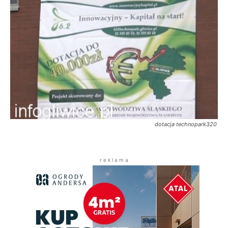
dotacja technopark320
r e k l a m a