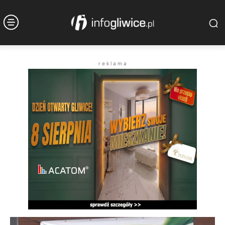
r e k l a m a