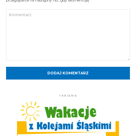
przeglądarce na następny raz, gdy skomentuję.
Komentarz:
r e k l a m a