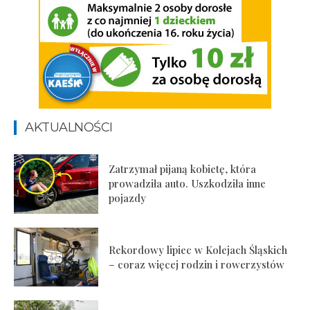
AKTUALNOŚCI
Zatrzymał pijaną kobietę, która
prowadziła auto. Uszkodziła inne
pojazdy
Rekordowy lipiec w Kolejach Śląskich
– coraz więcej rodzin i rowerzystów