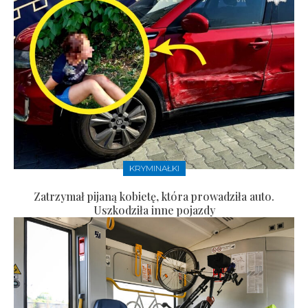
KRYMINAŁKI
Zatrzymał pijaną kobietę, która prowadziła auto.
Uszkodziła inne pojazdy