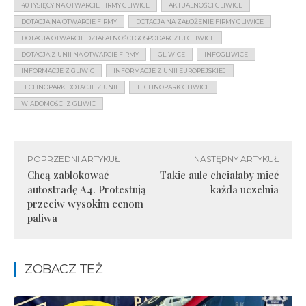
40 TYSIĘCY NA OTWARCIE FIRMY GLIWICE
AKTUALNOŚCI GLIWICE
DOTACJA NA OTWARCIE FIRMY
DOTACJA NA ZAŁOŻENIE FIRMY GLIWICE
DOTACJA OTWARCIE DZIAŁALNOŚCI GOSPODARCZEJ GLIWICE
DOTACJA Z UNII NA OTWARCIE FIRMY
GLIWICE
INFOGLIWICE
INFORMACJE Z GLIWIC
INFORMACJE Z UNII EUROPEJSKIEJ
TECHNOPARK DOTACJE Z UNII
TECHNOPARK GLIWICE
WIADOMOŚCI Z GLIWIC
POPRZEDNI ARTYKUŁ
NASTĘPNY ARTYKUŁ
Chcą zablokować
Takie aule chciałaby mieć
autostradę A4. Protestują
każda uczelnia
przeciw wysokim cenom
paliwa
ZOBACZ TEŻ