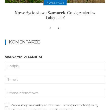
INWESTYCJE
Nowe życie stawu Szuwarek. Co się zmieni w
Łabędach?
KOMENTARZE
WASZYM ZDANIEM
Pod
E-
mai
St
Int
Zapisz moje nazwisko, adres e-mail i stronę internetową w tej