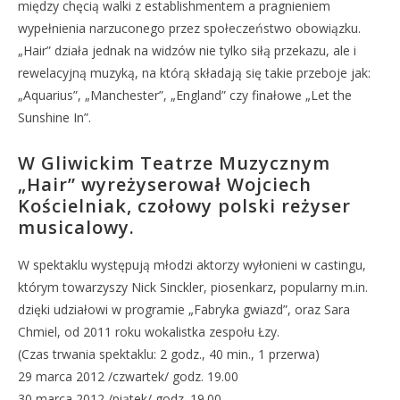
między chęcią walki z establishmentem a pragnieniem
wypełnienia narzuconego przez społeczeństwo obowiązku.
„Hair” działa jednak na widzów nie tylko siłą przekazu, ale i
rewelacyjną muzyką, na którą składają się takie przeboje jak:
„Aquarius”, „Manchester”, „England” czy finałowe „Let the
Sunshine In”.
W Gliwickim Teatrze Muzycznym
„Hair” wyreżyserował Wojciech
Kościelniak, czołowy polski reżyser
musicalowy.
W spektaklu występują młodzi aktorzy wyłonieni w castingu,
którym towarzyszy Nick Sinckler, piosenkarz, popularny m.in.
dzięki udziałowi w programie „Fabryka gwiazd”, oraz Sara
Chmiel, od 2011 roku wokalistka zespołu Łzy.
(Czas trwania spektaklu: 2 godz., 40 min., 1 przerwa)
29 marca 2012 /czwartek/ godz. 19.00
30 marca 2012 /piątek/ godz. 19.00