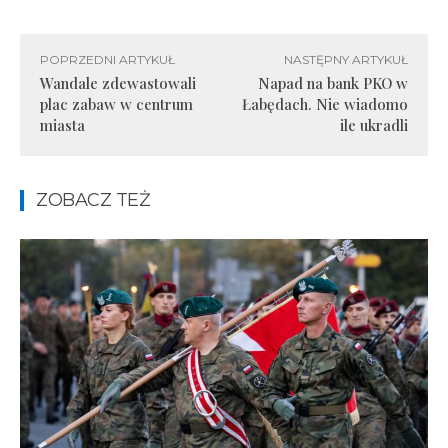
POPRZEDNI ARTYKUŁ
NASTĘPNY ARTYKUŁ
Wandale zdewastowali
Napad na bank PKO w
plac zabaw w centrum
Łabędach. Nie wiadomo
miasta
ile ukradli
ZOBACZ TEŻ