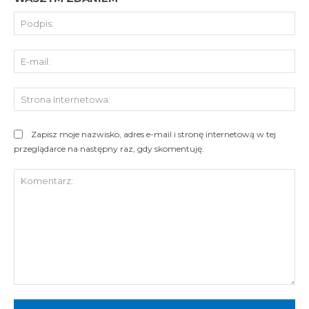
Pod
E-
mai
St
Int
Zapisz moje nazwisko, adres e-mail i stronę internetową w tej
przeglądarce na następny raz, gdy skomentuję.
Komentarz: