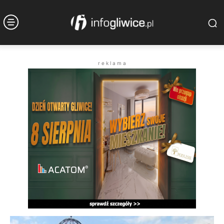
r e k l a m a