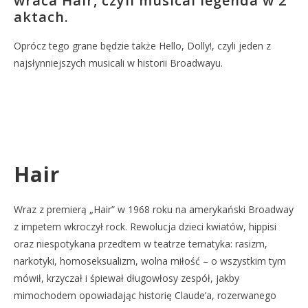
wraca Hair, czyli musical legenda w 2
aktach.
Oprócz tego grane będzie także Hello, Dolly!, czyli jeden z
najsłynniejszych musicali w historii Broadwayu.
Hair
Wraz z premierą „Hair” w 1968 roku na amerykański Broadway
z impetem wkroczył rock. Rewolucja dzieci kwiatów, hippisi
oraz niespotykana przedtem w teatrze tematyka: rasizm,
narkotyki, homoseksualizm, wolna miłość – o wszystkim tym
mówił, krzyczał i śpiewał długowłosy zespół, jakby
mimochodem opowiadając historię Claude’a, rozerwanego