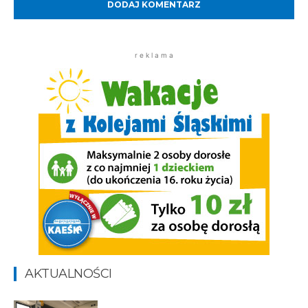
r e k l a m a
AKTUALNOŚCI