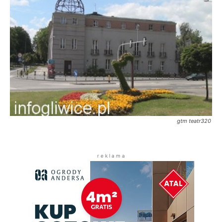
gtm teatr320
r e k l a m a