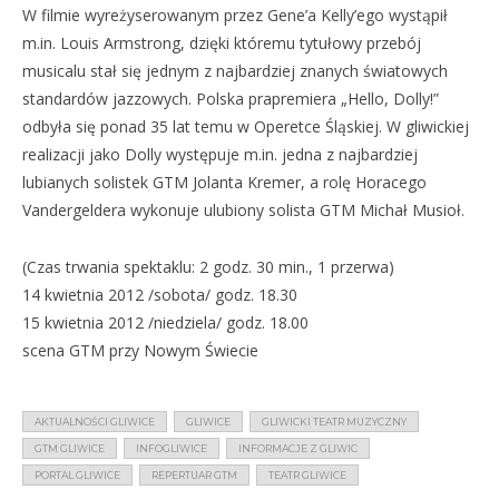
W filmie wyreżyserowanym przez Gene’a Kelly’ego wystąpił
m.in. Louis Armstrong, dzięki któremu tytułowy przebój
musicalu stał się jednym z najbardziej znanych światowych
standardów jazzowych. Polska prapremiera „Hello, Dolly!”
odbyła się ponad 35 lat temu w Operetce Śląskiej. W gliwickiej
realizacji jako Dolly występuje m.in. jedna z najbardziej
lubianych solistek GTM Jolanta Kremer, a rolę Horacego
Vandergeldera wykonuje ulubiony solista GTM Michał Musioł.
(Czas trwania spektaklu: 2 godz. 30 min., 1 przerwa)
14 kwietnia 2012 /sobota/ godz. 18.30
15 kwietnia 2012 /niedziela/ godz. 18.00
scena GTM przy Nowym Świecie
AKTUALNOŚCI GLIWICE
GLIWICE
GLIWICKI TEATR MUZYCZNY
GTM GLIWICE
INFOGLIWICE
INFORMACJE Z GLIWIC
PORTAL GLIWICE
REPERTUAR GTM
TEATR GLIWICE