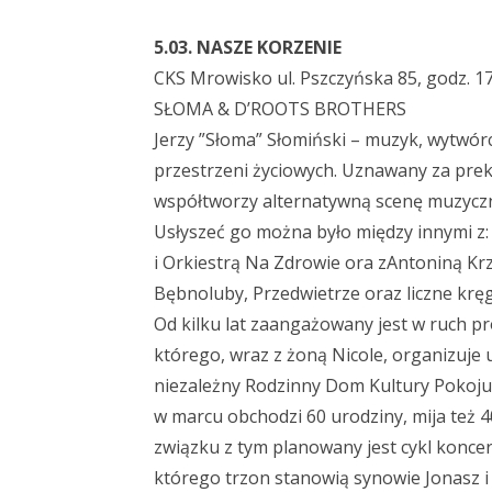
5.03. NASZE KORZENIE
CKS Mrowisko ul. Pszczyńska 85, godz. 17:
SŁOMA & D’ROOTS BROTHERS
Jerzy ”Słoma” Słomiński – muzyk, wytwór
przestrzeni życiowych. Uznawany za prek
współtworzy alternatywną scenę muzycz
Usłyszeć go można było między innymi z:
i Orkiestrą Na Zdrowie ora zAntoniną Krz
Bębnoluby, Przedwietrze oraz liczne kręg
Od kilku lat zaangażowany jest w ruch p
którego, wraz z żoną Nicole, organizuje 
niezależny Rodzinny Dom Kultury Pokoju.
w marcu obchodzi 60 urodziny, mija też 4
związku z tym planowany jest cykl konce
którego trzon stanowią synowie Jonasz i