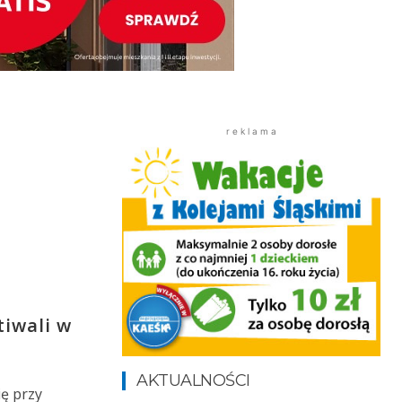
r e k l a m a
tiwali w
AKTUALNOŚCI
ię przy