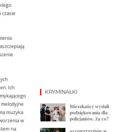
skiego
 czasie
mienia
aszczepiają
scenie
nych
eń. Ich
KRYMINAŁKI
ymykającego
 melodyjne
Mieszkańcy wysłali
ama muzyka
podziękowania dla
policjantów. Za co?
worzenia w
stem na
10 rowerzystów w