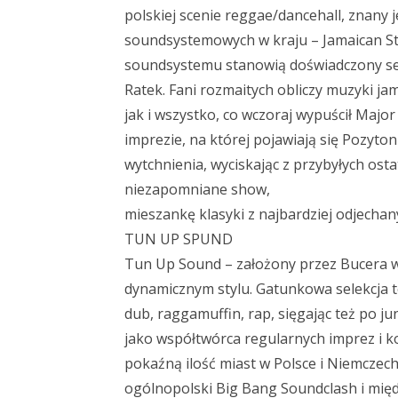
polskiej scenie reggae/dancehall, znany j
soundsystemowych w kraju – Jamaican Sty
soundsystemu stanowią doświadczony sele
Ratek. Fani rozmaitych obliczy muzyki jam
jak i wszystko, co wczoraj wypuścił Majo
imprezie, na której pojawiają się Pozyton
wytchnienia, wyciskając z przybyłych osta
niezapomniane show,
mieszankę klasyki z najbardziej odjecha
TUN UP SPUND
Tun Up Sound – założony przez Bucera w
dynamicznym stylu. Gatunkowa selekcja t
dub, raggamuffin, rap, sięgając też po j
jako współtwórca regularnych imprez i k
pokaźną ilość miast w Polsce i Niemczech
ogólnopolski Big Bang Soundclash i międ