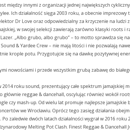
est między innymi z organizacji jednej największych cykliczn
lee. Ich działalność sięga 2003 roku, a obecnie imprezowy 
ktor Dr Love oraz odpowiedzialny za krzyczenie na ludzi z
ajskiej, w swojej selekcji zawierają zarówno klasyki roots i 
r Lazer. „Albo grubo, albo grubo” – to motto sprawdza się na
 Sound & Yardee Crew – nie mają litości i nie pozwalają nawe
tnie krople potu. Przygotujcie się na dawkę pozytywnej ener
nymi nowościami i przede wszystkim grubą zabawę do białeg
 2014 roku sound, prezentujący całe spektrum jamajskiej m
o głównie reggae & dancehall, oscylując również wokół roots
ungle czy mash-up. Od wielu lat promuje najlepsze jamajskie 
oncertów we Wrocławiu. Oprócz tego zasięg działania obejm
. Po zaledwie dwóch latach działalności wygrał w 2016 roku 2
zynarodowy Melting Pot Clash. Finest Reggae & Dancehall J