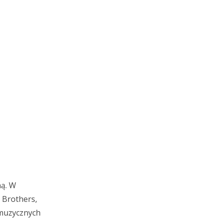
ną. W
 Brothers,
 muzycznych