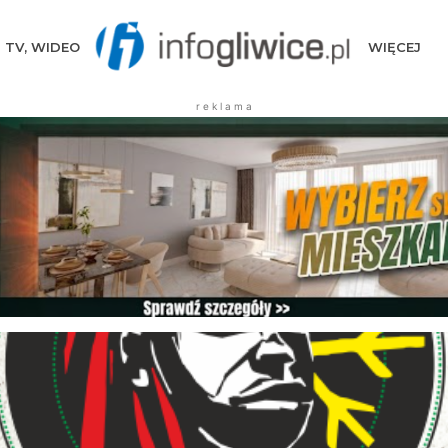
TV, WIDEO
WIĘCEJ
r e k l a m a