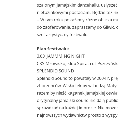
szalonym jamajskim dancehallu, usłyszeć
nietuzinkowymi postaciami. Będzie też ni
– W tym roku pokażemy różne oblicza mu
do zaoferowania, zapraszamy do Gliwic, o
szef artystyczny festiwalu.
Plan festiwalu:
3.03. JAMMMING NIGHT
CKS Mrowisko, klub Spirala ul. Pszczyńska
SPLENDID SOUND
Splendid Sound to powstały w 2004 r. pręż
zboczeńców. W sład ekipy wchodzą Matys,
razem by nieść kaganek jamajskiej oświat
oryginalny jamajski sound nie dają publice
sprawdzać na każdej imprezie. Nie może 
najnowszych wydawnictw prosto z wyspy, p