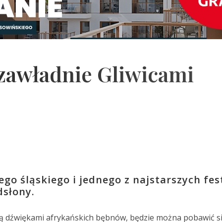
zawładnie Gliwicami
go śląskiego i jednego z najstarszych fes
dsłony.
nią dźwiękami afrykańskich bębnów, będzie można pobawić s