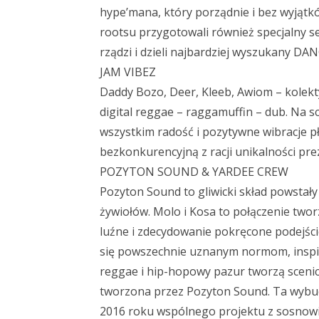
hype’mana, który porządnie i bez wyjątk
rootsu przygotowali również specjalny 
rządzi i dzieli najbardziej wyszukany DA
JAM VIBEZ
Daddy Bozo, Deer, Kleeb, Awiom – kolekt
digital reggae – raggamuffin – dub. Na s
wszystkim radość i pozytywne wibracje pły
bezkonkurencyjną z racji unikalności prez
POZYTON SOUND & YARDEE CREW
Pozyton Sound to gliwicki skład powsta
żywiołów. Molo i Kosa to połączenie twor
luźne i zdecydowanie pokręcone podejśc
się powszechnie uznanym normom, inspir
reggae i hip-hopowy pazur tworzą sceni
tworzona przez Pozyton Sound. Ta wybu
2016 roku wspólnego projektu z sosnow