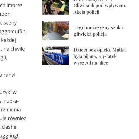
ych imprez
Gliwicach pod wpływem.
Akcja policji
trzon
e sceny
Tego mężczyzny szuka
raggamuffin,
gliwicka policja
 każdej
t na chwilę
Dzieci bez opieki. Matka
była pijana, a 3-latek
gii,
wyszedł na ulicę
o rana!
uzyki w
, rub-a-
brzmienia
uje również
 clashe:
uggling!