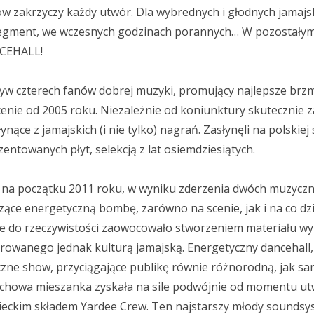
ów zakrzyczy każdy utwór. Dla wybrednych i głodnych jamaj
segment, we wczesnych godzinach porannych… W pozostałym
NCEHALL!
yw czterech fanów dobrej muzyki, promujący najlepsze brz
cenie od 2005 roku. Niezależnie od koniunktury skutecznie z
nące z jamajskich (i nie tylko) nagrań. Zasłynęli na polskiej 
entowanych płyt, selekcją z lat osiemdziesiątych.
ły na początku 2011 roku, w wyniku zderzenia dwóch muzycz
zące energetyczną bombę, zarówno na scenie, jak i na co dzi
ie do rzeczywistości zaowocowało stworzeniem materiału w
owanego jednak kulturą jamajską. Energetyczny dancehall,
czne show, przyciągające publikę równie różnorodną, jak s
chowa mieszanka zyskała na sile podwójnie od momentu ut
ieckim składem Yardee Crew. Ten najstarszy młody soundsy