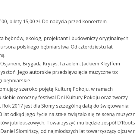
00, bilety 15,00 zł. Do nabycia przed koncertem.
ca bębnów, ekolog, projektant i budowniczy oryginalnych
ursora polskiego bębniarstwa. Od czterdziestu lat
ną.
 Osjanem, Brygadą Kryzys, Izraelem, Jackiem Kleyffem
ysztoń. Jego autorskie przedsięwzięcia muzyczne to:
i bębniarskie.
romujący szeroko pojętą Kulturę Pokoju, w ramach
u siebie coroczny festiwal Dni Kultury Pokoju oraz tworzy
 Rok 2017 jest dla Słomy szczególną datą do świętowania:
0 lat odkąd jego życie na stałe związało się ze sceną muzycz
rtów jubileuszowych. Towarzyszyć mu będzie zespół D’Roots
 Daniel Słomińscy, od najmłodszych lat towarzyszący ojcu w