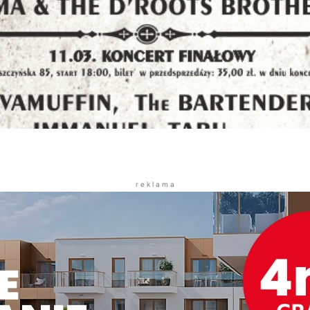
r e k l a m a