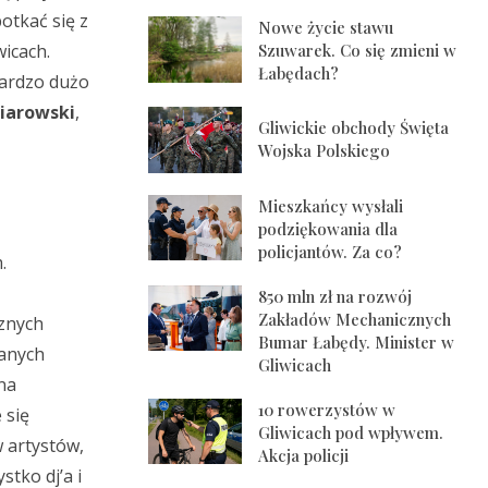
otkać się z
Nowe życie stawu
wicach.
Szuwarek. Co się zmieni w
Łabędach?
bardzo dużo
iarowski
,
Gliwickie obchody Święta
Wojska Polskiego
Mieszkańcy wysłali
podziękowania dla
policjantów. Za co?
.
850 mln zł na rozwój
Zakładów Mechanicznych
cznych
Bumar Łabędy. Minister w
ranych
Gliwicach
na
10 rowerzystów w
 się
Gliwicach pod wpływem.
 artystów,
Akcja policji
tko dj’a i