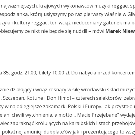
 najważniejszych, krajowych wykonawców muzyki reggae, sp
espodzianka, którą usłyszymy po raz pierwszy właśnie w Gli
zyki i kultury reggae, ten wciąż niedoceniany gatunek ma 
biecujemy ze nikt nie będzie się nudził! – mówi
Marek Niew
 85, godz. 21:00, bilety 10,00 zł. Do nabycia przed koncertem
nie działający i wciąż rosnący w siłę wrocławski skład muzy
 Szczepan, Kotune i Don Himol – czterech selektorów, zeb
y w najodleglejsze zakamarki Polski i Europy. Jak przystało 
 ani chwili wytchnienia, a motto ,, Macie Przejebane’’ wydaje
więc zabraknąć królujących na karaibskich listach przebojów
okaźnej amunicji dubplate’ów jak i prezentującego to wszys