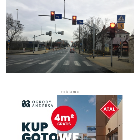
r e k l a m a