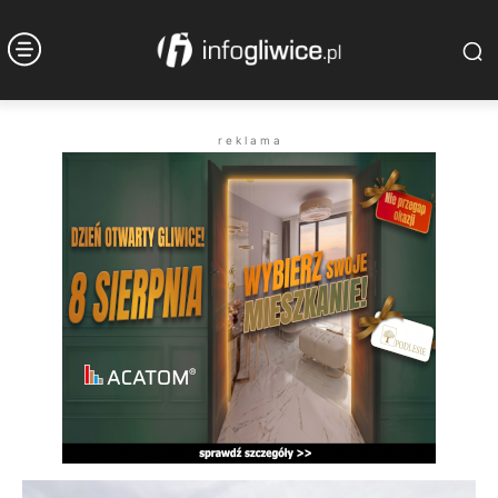
r e k l a m a