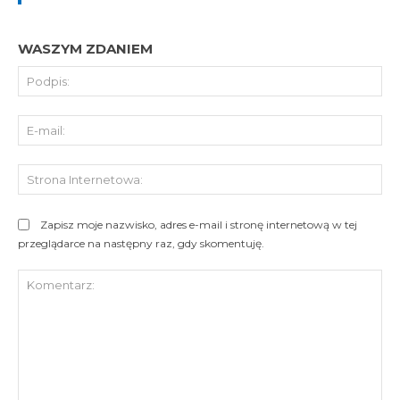
WASZYM ZDANIEM
Pod
E-
mai
St
Int
Zapisz moje nazwisko, adres e-mail i stronę internetową w tej
przeglądarce na następny raz, gdy skomentuję.