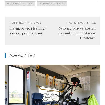
WIADOMOŚCI Z GLIWIC
ZIELONA FALA GLIWICE
POPRZEDNI ARTYKUŁ
NASTĘPNY ARTYKUŁ
Inżynierowie i technicy
Szukasz pracy? Zostań
zawsze poszukiwani
strażnikiem miejskim w
Gliwicach
ZOBACZ TEŻ