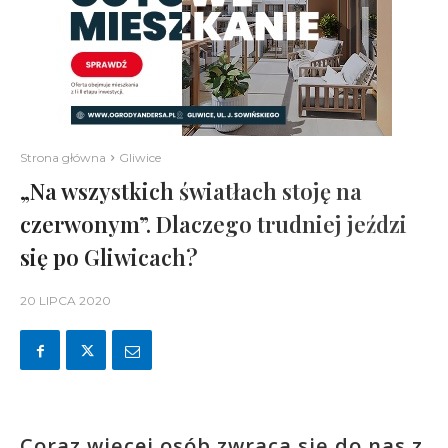
Strona główna
Gliwice
„Na wszystkich światłach stoję na
czerwonym”. Dlaczego trudniej jeździ
się po Gliwicach?
20 LIPCA 2020
Coraz więcej osób zwraca się do nas z