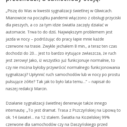
„Piszę do Was w kwestii sygnalizacji świetlnej w Gliwicach.
Mianowicie na początku pandemii włączono z obsługi przyciski
dla pieszych, a co za tym idzie światła zaczęły działać w
automacie. Trwa to do dziś. Największym problemem jest
jazda w nocy – podróżując do pracy łapie mnie każde
czerwone na trasie. Zwykle jechałem 8 min., a teraz ten czas
dochodzi do 20… Jest to bardzo irytujące zwłaszcza, że ruch
jest zerowy! Jako, iż wszystko już funkcjonuje normalnie, to
czy nie można byłoby przywrócić normalnego funkcjonowania
sygnalizacji? Upłynnić ruch samochodów lub w nocy po prostu
pulsujące żółte? Tak jak to było lata temu…” – napisał do
naszej redakcji Marcin.
Działanie sygnalizacji świetlnej denerwuje także innego
internautę: „To jest dramat. Trasa z Pszczyńskiej na Lipową to
ok. 14 świateł… na 12 stałem. Światła na Kozielskiej 99%
czerwone dla samochodów czy na Daszyńskiego przed