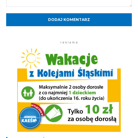
Komentarz:
r e k l a m a