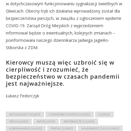
w dotychczasowym funkcjonowaniu sygnalizacji świetlnych w
Gliwicach. Obecny tryb ich działania wprowadzony został dla
bezpieczeństwa pieszych, w związku z ogłoszeniem epidemii
COVID-19. Zarząd Dróg Miejskich z wyprzedzeniem
informował będzie o ewentualnych, kolejnych zmianach –
poinformowała naszego dziennikarza Jadwiga Jagiełło-
Stiborska z ZDM.
Kierowcy muszą więc uzbroić się w
cierpliwość i zrozumieć, że
bezpieczeństwo w czasach pandemii
jest najważniejsze.
Łukasz Fedorczyk
AKTUALNOŚCI GLIWICE
CZERWONE ŚWIATŁO GLIWICE
GLIWICE
INFO GLIWICE
INFOGLIWICE
INFORMACJE Z GLIWIC
KORONAWIRUS GLIWICE
PORTAL GLIWICE
WIADOMOŚCI 24 H GLIWICE