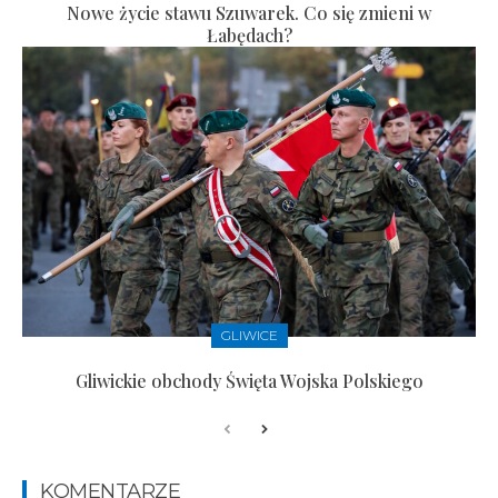
Nowe życie stawu Szuwarek. Co się zmieni w
Łabędach?
GLIWICE
Gliwickie obchody Święta Wojska Polskiego
KOMENTARZE