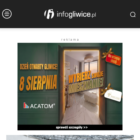
r e k l a m a