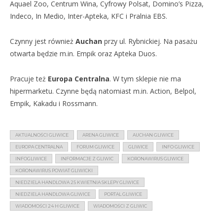
Aquael Zoo, Centrum Wina, Cyfrowy Polsat, Domino’s Pizza,
Indeco, In Medio, Inter-Apteka, KFC i Pralnia EBS.
Czynny jest również
Auchan
przy ul. Rybnickiej. Na pasażu
otwarta będzie m.in. Empik oraz Apteka Duos.
Pracuje też
Europa Centralna
. W tym sklepie nie ma
hipermarketu. Czynne będą natomiast m.in. Action, Belpol,
Empik, Kakadu i Rossmann.
AKTUALNOŚCI GLIWICE
ARENA GLIWICE
AUCHAN GLIWICE
EUROPA CENTRALNA
FORUM GLIWICE
GLIWICE
INFO GLIWICE
INFOGLIWICE
INFORMACJE Z GLIWIC
KORONAWIRUS GLIWICE
KORONAWIRUS POWIAT GLIWICKI
NIEDZIELA HANDLOWA 25 KWIETNIA SKLEPY GLIWICE
NIEDZIELA HANDLOWA GLIWICE
PORTAL GLIWICE
WIADOMOŚCI 24 H GLIWICE
WIADOMOŚCI Z GLIWIC