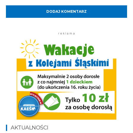
Komentarz:
r e k l a m a
AKTUALNOŚCI