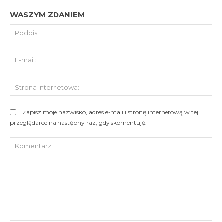
WASZYM ZDANIEM
Pod
E-
mai
St
Int
Zapisz moje nazwisko, adres e-mail i stronę internetową w tej
przeglądarce na następny raz, gdy skomentuję.