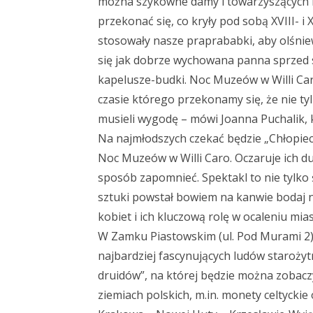
można szykowne damy i towarzyszących i
przekonać się, co kryły pod sobą XVIII- i
stosowały nasze praprababki, aby olśniew
się jak dobrze wychowana panna sprzed 
kapelusze-budki. Noc Muzeów w Willi Caro
czasie którego przekonamy się, że nie ty
musieli wygodę – mówi Joanna Puchalik, 
Na najmłodszych czekać będzie „Chłopiec 
Noc Muzeów w Willi Caro. Oczaruje ich 
sposób zapomnieć. Spektakl to nie tylko ś
sztuki powstał bowiem na kanwie bodaj na
kobiet i ich kluczową rolę w ocaleniu mia
W Zamku Piastowskim (ul. Pod Murami 2) 
najbardziej fascynujących ludów starożyt
druidów”, na której będzie można zobacz
ziemiach polskich, m.in. monety celtycki