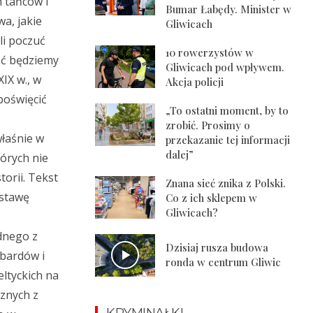
 tańców i
Bumar Łabędy. Minister w
wa, jakie
Gliwicach
li poczuć
10 rowerzystów w
ać będziemy
Gliwicach pod wpływem.
IX w., w
Akcja policji
poświęcić
„To ostatni moment, by to
zrobić. Prosimy o
właśnie w
przekazanie tej informacji
dalej”
órych nie
torii. Tekst
Znana sieć znika z Polski.
ostawę
Co z ich sklepem w
Gliwicach?
dnego z
Dzisiaj rusza budowa
 bardów i
ronda w centrum Gliwic
ltyckich na
aznych z
KRYMINAŁKI