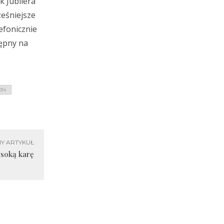
 Jubilera”
ześniejsze
efonicznie
ępny na
14
Y ARTYKUŁ
ysoką karę