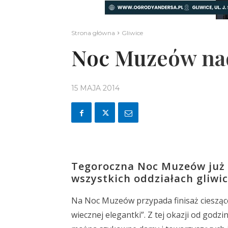
Strona główna
Gliwice
Noc Muzeów na
15 MAJA 2014
Tegoroczna Noc Muzeów już 
wszystkich oddziałach gliwi
Na Noc Muzeów przypada finisaż cieszące
wiecznej elegantki”. Z tej okazji od godz