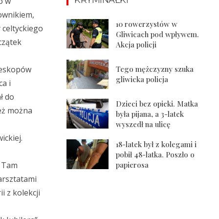
o w
ownikiem,
10 rowerzystów w
 celtyckiego
Gliwicach pod wpływem.
czątek
Akcja policji
Tego mężczyzny szuka
eleskopów
gliwicka policja
a i
ł do
Dzieci bez opieki. Matka
ież można
była pijana, a 3-latek
wyszedł na ulicę
ckiej.
18-latek był z kolegami i
pobił 48-latka. Poszło o
papierosa
. Tam
arsztatami
i z kolekcji