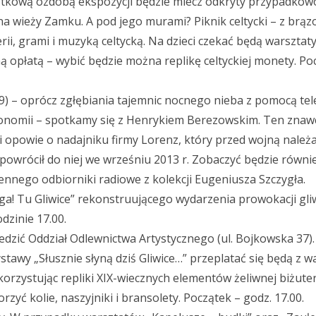
ątkową ozdobą ekspozycji będzie miecz odkryty przypadkow
 wieży Zamku. A pod jego murami? Piknik celtycki – z brąz
ii, grami i muzyką celtycką. Na dzieci czekać będą warsztaty
ną opłatą – wybić będzie można replikę celtyckiej monety. Po
129) – oprócz zgłębiania tajemnic nocnego nieba z pomocą t
nomii – spotkamy się z Henrykiem Berezowskim. Ten znawc
i opowie o nadajniku firmy Lorenz, który przed wojną należa
 powrócił do niej we wrześniu 2013 r. Zobaczyć będzie równ
nnego odbiorniki radiowe z kolekcji Eugeniusza Szczygła.
a! Tu Gliwice” rekonstruującego wydarzenia prowokacji gliwi
dzinie 17.00.
dzić Oddział Odlewnictwa Artystycznego (ul. Bojkowska 37)
tawy „Słusznie słyną dziś Gliwice…” przeplatać się będą z w
orzystując repliki XIX-wiecznych elementów żeliwnej biżuteri
yć kolie, naszyjniki i bransolety. Początek – godz. 17.00.