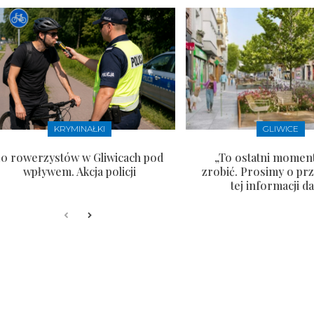
KRYMINAŁKI
GLIWICE
10 rowerzystów w Gliwicach pod
„To ostatni moment
wpływem. Akcja policji
zrobić. Prosimy o pr
tej informacji da