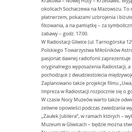
Krakowa – Nowej Huty – Krzesławic. Wyj
okolicach Sochaczewa na Mazowszu. To na
płatnerzem, pokazami uzbrojenia i biżuter
filcowania, a na pamiątkę – za symbolicz
zabawy – godz. 17.00.
W Radiostacji Gliwice (ul. Tarnogórska 
Polskiego Towarzystwa Miłośników Astro
pasjonat dawnej radiofonii zaprezentuje 
oryginalnego wyposażenia Radiostacji, a
pochodzące z dwudziestolecia międzywoje
Zaplanowano także projekcje filmu „Uwag
Impreza w Radiostacji rozpocznie się o go
W czasie Nocy Muzeów warto także odwie
żeliwne opowieści podczas zwiedzania wys
„Zaułek Jubilera”, w ramach których – wyk
Muzeum w Gliwicach – będzie można stworz