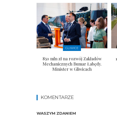
GLIWICE
850 mln zł na rozwój Zakładów
Mechanicznych Bumar Łabędy.
Minister w Gliwicach
KOMENTARZE
WASZYM ZDANIEM