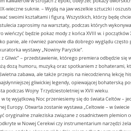
m kawalerów w strojach z epoki, obejrzeć pokazy dworskich
 XIX-wieczne suknie.
– Wyjdą na jaw wszelkie sztuczki i oszust
ać swoimi kształtami i figurą. Wszystkich, którzy będę chcie
stulecia zaprosimy na warsztaty, podczas których wykonyw
 wieńczyć będzie pokaz mody z końca XVIII w. i początków X
lko panie, ale również panowie dla dobrego wyglądu często 
kuratorka wystawy „Nowiny Paryzkie”.
z Gliwic” – przedstawienie, którego premiera odbędzie się 
dużą dozą humoru, muzyką oraz spotkaniem z bohaterami, kt
wietna zabawa, ale także przepis na niecodzienną lekcję his
jsłynniejszej gliwickiej legendy, opiewającej bohaterską p
sta podczas Wojny Trzydziestoletniej w XVII wieku.
w tę wyjątkową Noc przeniesiemy się do świata Celtów – je
nej Europy. Otwarta zostanie wystawa „Celtowie – w świecie
yć oryginalne znaleziska związane z osadnictwem plemion ce
e odkryte w Nowej Cerekwi czy instrumentarium narzędzi żel