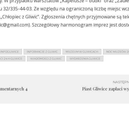
y. W przypadku warsztatów „Kapelusze – budki” oraz „Zaułek
32/335-44-03. Ze względu na ograniczoną liczbę miejsc wc
„Chłopiec z Gliwic”. Zgłoszenia chętnych przyjmowane są tel
wic@gmail.com
). Szczegółowy harmonogram imprez jest dost
INFOGLIWICE
INFORMACJE Z GLIWIC
MUZEUM W GLIWICACH
NOC MUZEÓW 20
I 24 H GLIWICE
WIADOMOŚCI Z GLIWIC
WYDARZENIA GLIWICE
NASTĘPN
amentarnych 4
Piast Gliwice zapłaci w