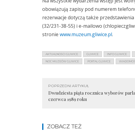
Na wszystkie wydarzenia wstęp jest woln
obowiązują zapisy pod numerem telefonu 
rezerwacje dotyczą także przedstawienia 
(32/231-38-55) i e-mailowo (
chlopieczgli
stronie
www.muzeum.gliwice.pl
.
AKTUALNOŚCI GLIWICE
GLIWICE
INFO GLIWICE
NOC MUZEÓW GLIWICE
PORTAL GLIWICE
WIADOMOŚC
POPRZEDNI ARTYKUŁ
Dwudziesta piąta rocznica wyborów parl
czerwca 1989 roku
ZOBACZ TEŻ