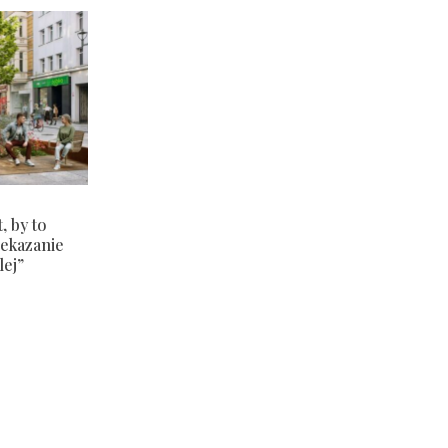
, by to
zekazanie
lej”