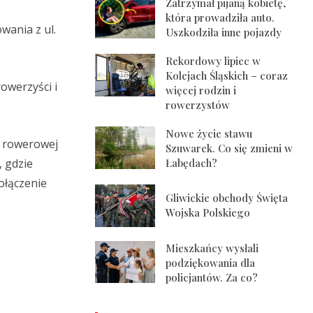
Zatrzymał pijaną kobietę,
która prowadziła auto.
wania z ul.
Uszkodziła inne pojazdy
Rekordowy lipiec w
Kolejach Śląskich – coraz
rowerzyści i
więcej rodzin i
rowerzystów
Nowe życie stawu
y rowerowej
Szuwarek. Co się zmieni w
, gdzie
Łabędach?
ołączenie
Gliwickie obchody Święta
Wojska Polskiego
Mieszkańcy wysłali
podziękowania dla
policjantów. Za co?