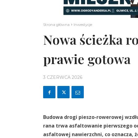
Strona główna
Inwestycje
Nowa ścieżka r
prawie gotowa
3 CZERWCA 2026
Budowa drogi pieszo-rowerowej wzdłuż
rana trwa asfaltowanie pierwszego od
asfaltowej nawierzchni, co oznacza, 