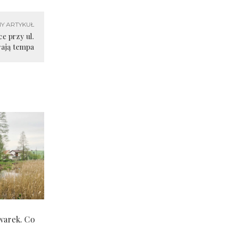
Y ARTYKUŁ
e przy ul.
rają tempa
warek. Co