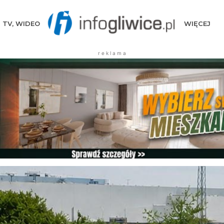
TV, WIDEO
WIĘCEJ
r e k l a m a