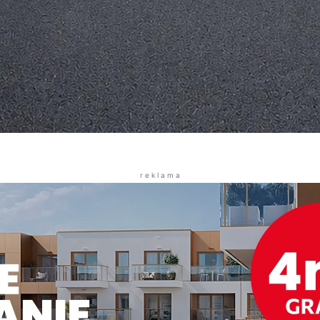
r e k l a m a