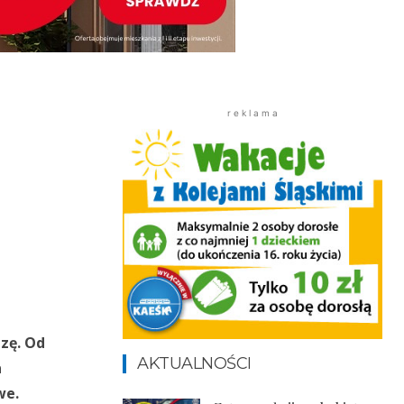
r e k l a m a
zę. Od
AKTUALNOŚCI
a
we.