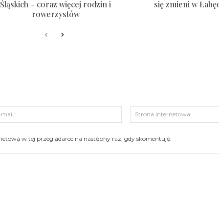
Śląskich – coraz więcej rodzin i
się zmieni w Łabę
rowerzystów
s:
E-
mail:
ernetową w tej przeglądarce na następny raz, gdy skomentuję.