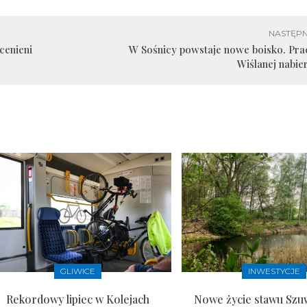
NASTĘPN
cenieni
W Sośnicy powstaje nowe boisko. Prac
Wiślanej nabie
GLIWICE
INWESTYCJE
Rekordowy lipiec w Kolejach
Nowe życie stawu Szu