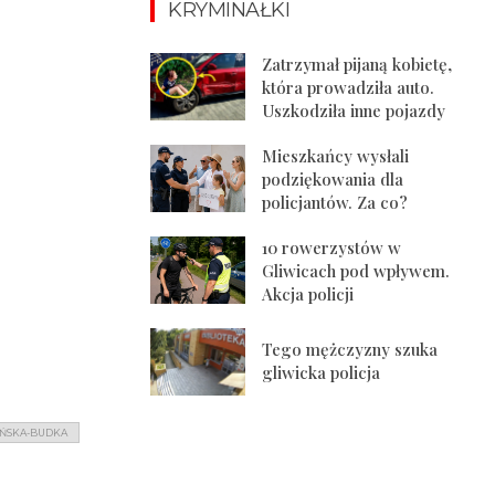
KRYMINAŁKI
Zatrzymał pijaną kobietę,
która prowadziła auto.
Uszkodziła inne pojazdy
Mieszkańcy wysłali
podziękowania dla
policjantów. Za co?
10 rowerzystów w
Gliwicach pod wpływem.
Akcja policji
Tego mężczyzny szuka
gliwicka policja
YŃSKA-BUDKA