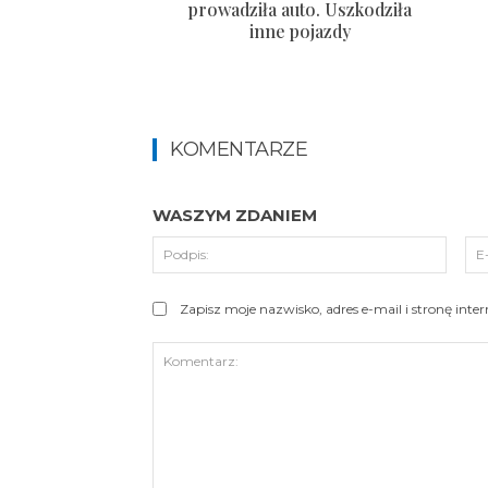
prowadziła auto. Uszkodziła
inne pojazdy
KOMENTARZE
WASZYM ZDANIEM
Podpi
Zapisz moje nazwisko, adres e-mail i stronę int