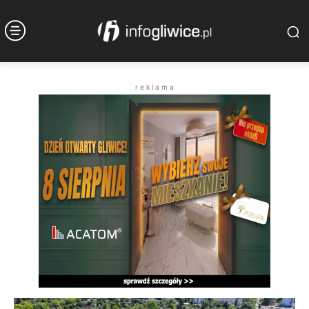
r e k l a m a