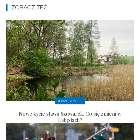
ZOBACZ TEŻ
INWESTYCJE
Nowe życie stawu Szuwarek. Co się zmieni w
Łabędach?