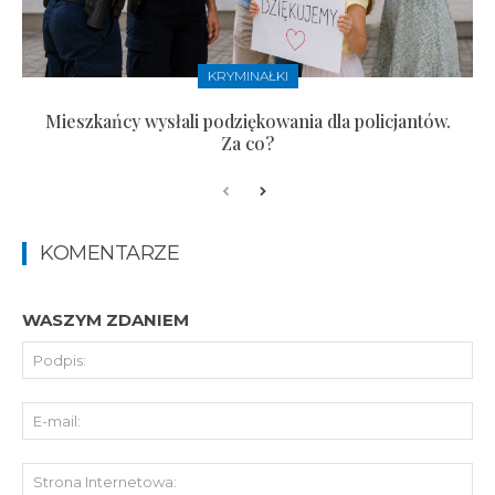
KRYMINAŁKI
Mieszkańcy wysłali podziękowania dla policjantów.
Za co?
KOMENTARZE
WASZYM ZDANIEM
Pod
E-
mai
St