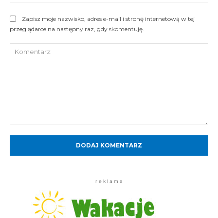
Int
Zapisz moje nazwisko, adres e-mail i stronę internetową w tej
przeglądarce na następny raz, gdy skomentuję.
Komentarz:
r e k l a m a