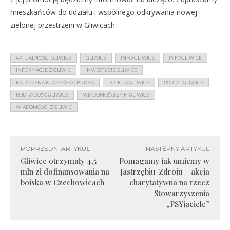
mieszkańców do udziału i wspólnego odkrywania nowej
zielonej przestrzeni w Gliwicach.
AKTUALNOŚCI GLIWICE
GLIWICE
INFO GLIWICE
INFOGLIWICE
INFORMACJE Z GLIWIC
INWESTYCJE GLIWICE
KATARZYNA KUCZYŃSKA-BUDKA
POLICJA GLIWICE
PORTAL GLIWICE
ROD RADOŚĆ GLIWICE
WIADOMOŚCI 24 H GLIWICE
WIADOMOŚCI Z GLIWIC
POPRZEDNI ARTYKUŁ
NASTĘPNY ARTYKUŁ
Gliwice otrzymały 4,5
Pomagamy jak umiemy w
mln zł dofinansowania na
Jastrzębiu-Zdroju – akcja
boiska w Czechowicach
charytatywna na rzecz
Stowarzyszenia
„PSYjaciele”