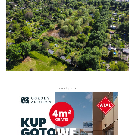
r e k l a m a