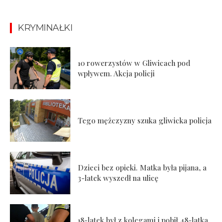
KRYMINAŁKI
10 rowerzystów w Gliwicach pod
wpływem. Akcja policji
Tego mężczyzny szuka gliwicka policja
Dzieci bez opieki. Matka była pijana, a
3-latek wyszedł na ulicę
18-latek był z kolegami i pobił 48-latka.