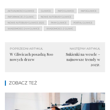
AKTUALNOŚCI GLIWICE
GLIWICE
INFO GLIWICE
INFOGLIWICE
INFORMACJE Z GLIWIC
NOWE AUTOBUSY GLIWICE
NOWE AUTOBUSY GLIWICE 2025
PKM GLIWICE
PORTAL GLIWICE
WIADOMOŚCI 24 H GLIWICE
WIADOMOŚCI Z GLIWIC
POPRZEDNI ARTYKUŁ
NASTĘPNY ARTYKUŁ
W Gliwicach posadzą 800
Sukienki na wesele –
nowych drzew
najnowsze trendy w
2025r.
ZOBACZ TEŻ