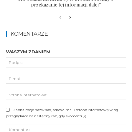
przekazanie tej informacji dalej”
KOMENTARZE
WASZYM ZDANIEM
Pod
E-
mai
St
Int
Zapisz moje nazwisko, adres e-mail i stronę internetową w tej
przeglądarce na następny raz, gdy skomentuję.