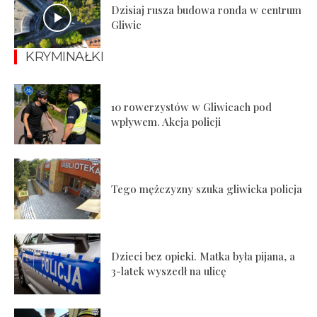
Dzisiaj rusza budowa ronda w centrum
Gliwic
KRYMINAŁKI
10 rowerzystów w Gliwicach pod
wpływem. Akcja policji
Tego mężczyzny szuka gliwicka policja
Dzieci bez opieki. Matka była pijana, a
3-latek wyszedł na ulicę