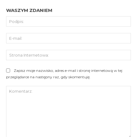
WASZYM ZDANIEM
Pod
E-
mai
St
Int
Zapisz moje nazwisko, adres e-mail i stronę internetową w tej
przeglądarce na następny raz, gdy skomentuję.