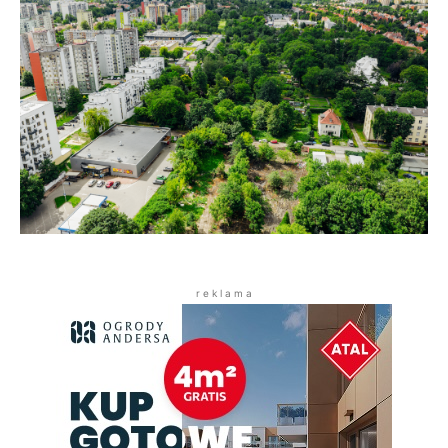
r e k l a m a