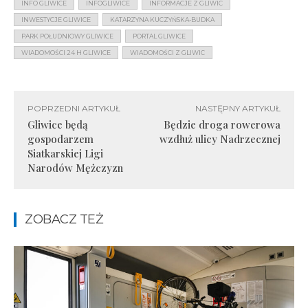
INFO GLIWICE
INFOGLIWICE
INFORMACJE Z GLIWIC
INWESTYCJE GLIWICE
KATARZYNA KUCZYŃSKA-BUDKA
PARK POŁUDNIOWY GLIWICE
PORTAL GLIWICE
WIADOMOŚCI 24 H GLIWICE
WIADOMOŚCI Z GLIWIC
POPRZEDNI ARTYKUŁ
NASTĘPNY ARTYKUŁ
Gliwice będą
Będzie droga rowerowa
gospodarzem
wzdłuż ulicy Nadrzecznej
Siatkarskiej Ligi
Narodów Mężczyzn
ZOBACZ TEŻ