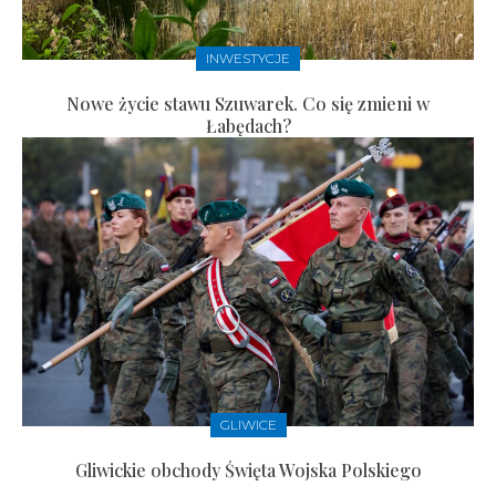
INWESTYCJE
Nowe życie stawu Szuwarek. Co się zmieni w
Łabędach?
GLIWICE
Gliwickie obchody Święta Wojska Polskiego