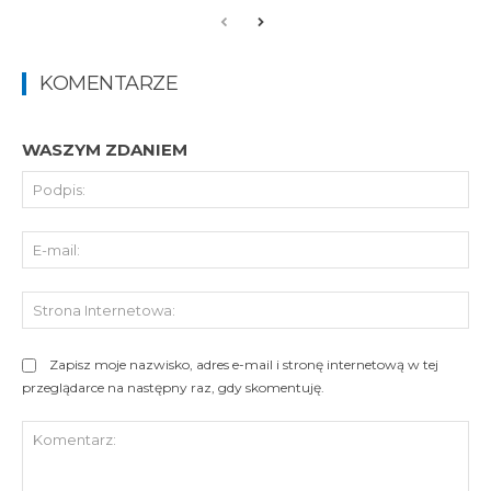
KOMENTARZE
WASZYM ZDANIEM
Pod
E-
mai
St
Int
Zapisz moje nazwisko, adres e-mail i stronę internetową w tej
przeglądarce na następny raz, gdy skomentuję.