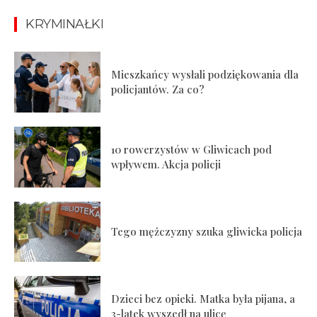
KRYMINAŁKI
Mieszkańcy wysłali podziękowania dla
policjantów. Za co?
10 rowerzystów w Gliwicach pod
wpływem. Akcja policji
Tego mężczyzny szuka gliwicka policja
Dzieci bez opieki. Matka była pijana, a
3-latek wyszedł na ulicę