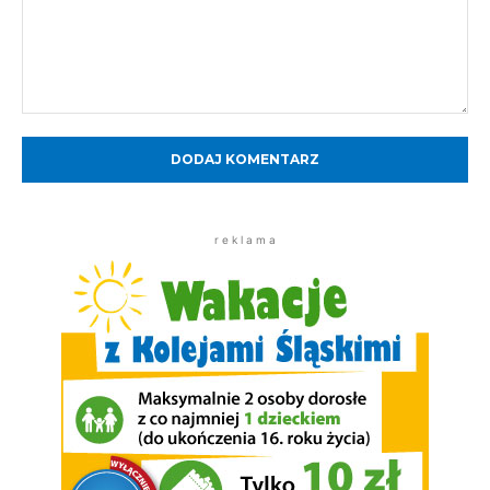
Komentarz:
r e k l a m a