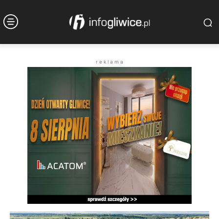
r e k l a m a