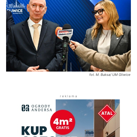
fot. M. Buksa/ UM Gliwice
r e k l a m a