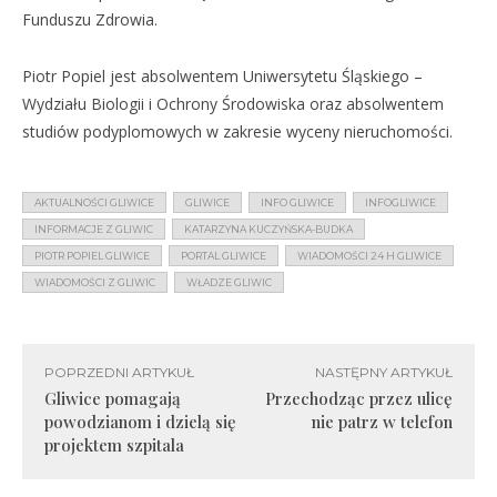
Funduszu Zdrowia.
Piotr Popiel jest absolwentem Uniwersytetu Śląskiego –
Wydziału Biologii i Ochrony Środowiska oraz absolwentem
studiów podyplomowych w zakresie wyceny nieruchomości.
AKTUALNOŚCI GLIWICE
GLIWICE
INFO GLIWICE
INFOGLIWICE
INFORMACJE Z GLIWIC
KATARZYNA KUCZYŃSKA-BUDKA
PIOTR POPIEL GLIWICE
PORTAL GLIWICE
WIADOMOŚCI 24 H GLIWICE
WIADOMOŚCI Z GLIWIC
WŁADZE GLIWIC
POPRZEDNI ARTYKUŁ
NASTĘPNY ARTYKUŁ
Gliwice pomagają
Przechodząc przez ulicę
powodzianom i dzielą się
nie patrz w telefon
projektem szpitala