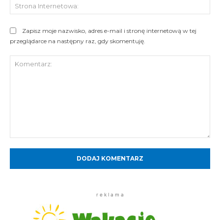
St
Int
Zapisz moje nazwisko, adres e-mail i stronę internetową w tej
przeglądarce na następny raz, gdy skomentuję.
Komentarz:
r e k l a m a