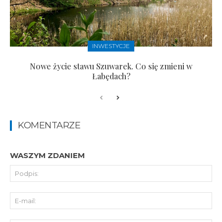
INWESTYCJE
Nowe życie stawu Szuwarek. Co się zmieni w
Łabędach?
KOMENTARZE
WASZYM ZDANIEM
Pod
E-
mai