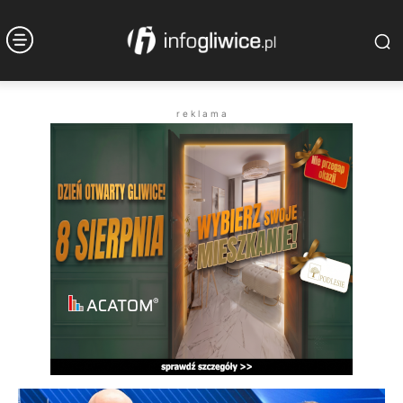
r e k l a m a