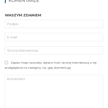
KOMENTARZE
WASZYM ZDANIEM
Pod
E-
mai
St
Int
Zapisz moje nazwisko, adres e-mail i stronę internetową w tej
przeglądarce na następny raz, gdy skomentuję.