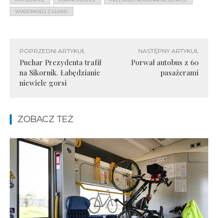
WIADOMOŚCI Z GLIWIC
POPRZEDNI ARTYKUŁ
NASTĘPNY ARTYKUŁ
Puchar Prezydenta trafił
Porwał autobus z 60
na Sikornik. Łabędzianie
pasażerami
niewiele gorsi
ZOBACZ TEŻ