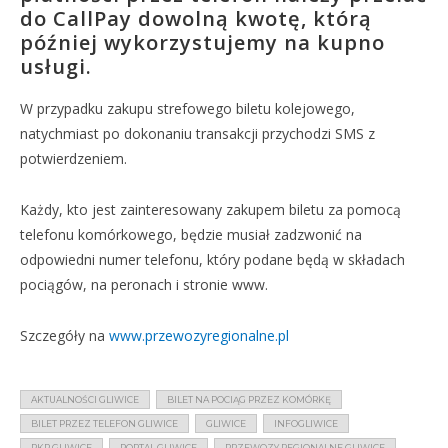
do CallPay dowolną kwotę, którą
później wykorzystujemy na kupno
usługi.
W przypadku zakupu strefowego biletu kolejowego,
natychmiast po dokonaniu transakcji przychodzi SMS z
potwierdzeniem.
Każdy, kto jest zainteresowany zakupem biletu za pomocą
telefonu komórkowego, będzie musiał zadzwonić na
odpowiedni numer telefonu, który podane będą w składach
pociągów, na peronach i stronie www.
Szczegóły na
www.przewozyregionalne.pl
AKTUALNOŚCI GLIWICE
BILET NA POCIĄG PRZEZ KOMÓRKĘ
BILET PRZEZ TELEFON GLIWICE
GLIWICE
INFOGLIWICE
PKP GLIWICE
PORTAL GLIWICE
PRZEWOZY REGIONALNE GLIWICE