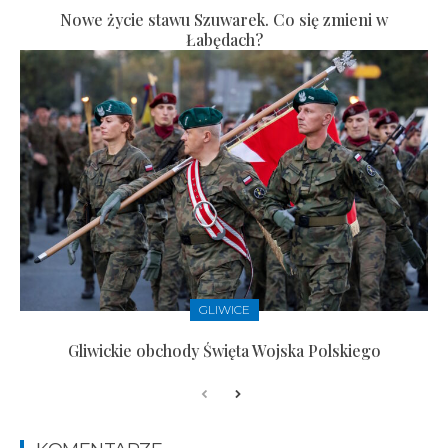
Nowe życie stawu Szuwarek. Co się zmieni w
Łabędach?
GLIWICE
Gliwickie obchody Święta Wojska Polskiego