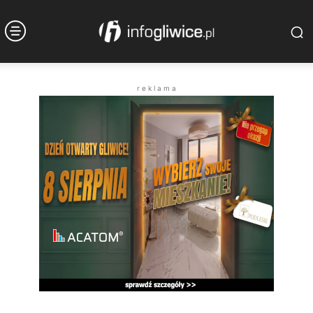
r e k l a m a