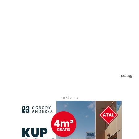
pociąg
r e k l a m a