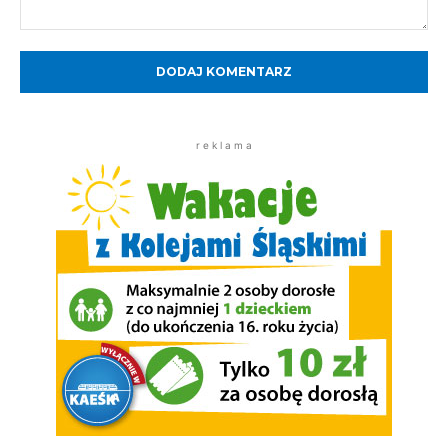
Komentarz:
r e k l a m a