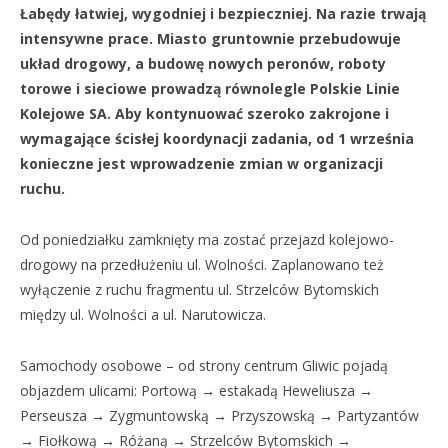
Łabędy łatwiej, wygodniej i bezpieczniej. Na razie trwają
intensywne prace. Miasto gruntownie przebudowuje
układ drogowy, a budowę nowych peronów, roboty
torowe i sieciowe prowadzą równolegle Polskie Linie
Kolejowe SA. Aby kontynuować szeroko zakrojone i
wymagające ścisłej koordynacji zadania, od 1 września
konieczne jest wprowadzenie zmian w organizacji
ruchu.
Od poniedziałku zamknięty ma zostać przejazd kolejowo-
drogowy na przedłużeniu ul. Wolności. Zaplanowano też
wyłączenie z ruchu fragmentu ul. Strzelców Bytomskich
między ul. Wolności a ul. Narutowicza.
Samochody osobowe – od strony centrum Gliwic pojadą
objazdem ulicami: Portową → estakadą Heweliusza →
Perseusza → Zygmuntowską → Przyszowską → Partyzantów
→ Fiołkową → Różaną → Strzelców Bytomskich →