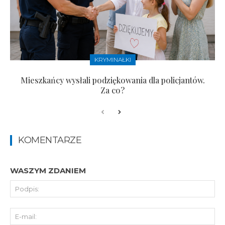
KRYMINAŁKI
Mieszkańcy wysłali podziękowania dla policjantów.
Za co?
KOMENTARZE
WASZYM ZDANIEM
Pod
E-
mai