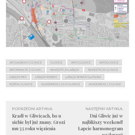
AKTUALNOŚCI GLIWICE
GLIWICE
INFO GLIWICE
INFOGLIWICE
INFORMACJE Z GLIWIC
INWESTYCJA ŁABĘDY
INWESTYCJE GLIWICE
ŁABĘDY PKP
ŁABĘDY RONDO
ŁABĘDY RONDO GŁÓWNA
PORTAL GLIWICE
WIADOMOŚCI 24 H GLIWICE
WIADOMOŚCI Z GLIWIC
POPRZEDNI ARTYKUŁ
NASTĘPNY ARTYKUŁ
Kradł w Gliwicach, bo u
Dni Gliwic już w
siebie był już znany. Grozi
najbliższy weekend!
mu 7,5 roku więzienia
Łapcie harmonogram
wydarzeń