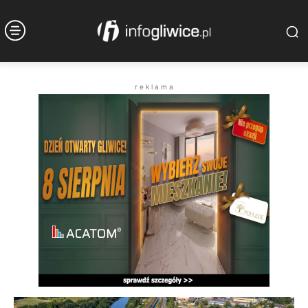
r e k l a m a