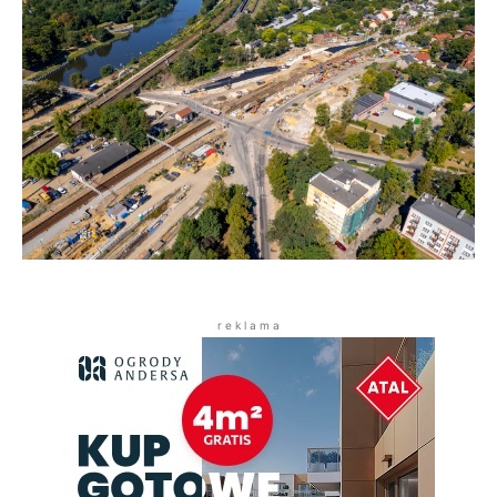
r e k l a m a