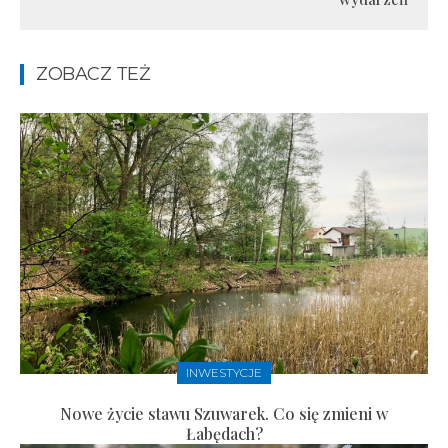
ZOBACZ TEŻ
INWESTYCJE
Nowe życie stawu Szuwarek. Co się zmieni w
Łabędach?