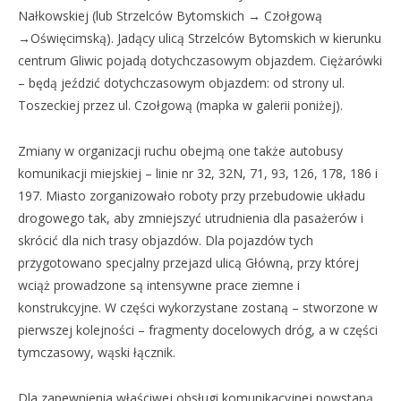
Nałkowskiej (lub Strzelców Bytomskich → Czołgową
→Oświęcimską). Jadący ulicą Strzelców Bytomskich w kierunku
centrum Gliwic pojadą dotychczasowym objazdem. Ciężarówki
– będą jeździć dotychczasowym objazdem: od strony ul.
Toszeckiej przez ul. Czołgową (mapka w galerii poniżej).
Zmiany w organizacji ruchu obejmą one także autobusy
komunikacji miejskiej – linie nr 32, 32N, 71, 93, 126, 178, 186 i
197. Miasto zorganizowało roboty przy przebudowie układu
drogowego tak, aby zmniejszyć utrudnienia dla pasażerów i
skrócić dla nich trasy objazdów. Dla pojazdów tych
przygotowano specjalny przejazd ulicą Główną, przy której
wciąż prowadzone są intensywne prace ziemne i
konstrukcyjne. W części wykorzystane zostaną – stworzone w
pierwszej kolejności – fragmenty docelowych dróg, a w części
tymczasowy, wąski łącznik.
Dla zapewnienia właściwej obsługi komunikacyjnej powstaną