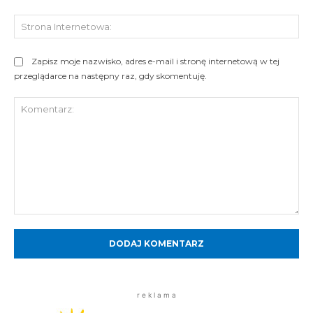
St
Int
Zapisz moje nazwisko, adres e-mail i stronę internetową w tej
przeglądarce na następny raz, gdy skomentuję.
Komentarz:
r e k l a m a