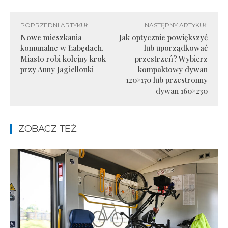
POPRZEDNI ARTYKUŁ
NASTĘPNY ARTYKUŁ
Nowe mieszkania
Jak optycznie powiększyć
komunalne w Łabędach.
lub uporządkować
Miasto robi kolejny krok
przestrzeń? Wybierz
przy Anny Jagiellonki
kompaktowy dywan
120×170 lub przestronny
dywan 160×230
ZOBACZ TEŻ