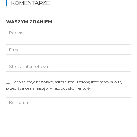
KOMENTARZE
WASZYM ZDANIEM
Pod
E-
mai
St
Int
Zapisz moje nazwisko, adres e-mail i stronę internetową w tej
przeglądarce na następny raz, gdy skomentuję.