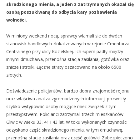
skradzionego mienia, a jeden z zatrzymanych okazał się
osobą poszukiwaną do odbycia kary pozbawienia
wolności.
W miniony weekend nocą, sprawcy włamali sie do dwóch
stanowisk handlowych zlokalizowanych w rejonie Cmentarza
Centralnego przy ulicy Kozielskiej. Ich łupem padły między
innymi dmuchawa, przenośna stacja zasilania, gotówka oraz
znicze i stroiki. Łączne straty oszacowano na około 6500
złotych.
Doświadczenie policjantów, bardzo dobra znajomość rejonu
oraz właściwa analiza zgromadzonych informacji pozwoliły
szybko wytypować osoby mogące mieć związek z tym
przestępstwem. Policjanci zatrzymali trzech mieszkańców
Gliwic w wieku 33, 41 i 43 lat. W toku wykonanych czynności
odzyskano część skradzionego mienia, w tym dmuchawę,
przenośną stację zasilania oraz część gotówki. Zabezpieczono