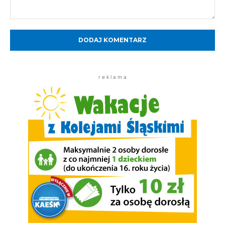
Komentarz:
r e k l a m a