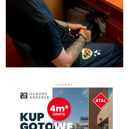
r e k l a m a