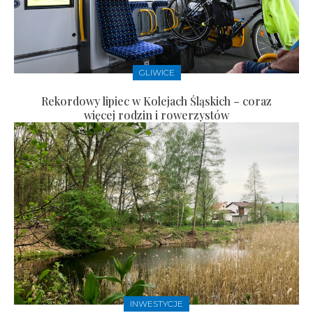
GLIWICE
Rekordowy lipiec w Kolejach Śląskich – coraz
więcej rodzin i rowerzystów
INWESTYCJE