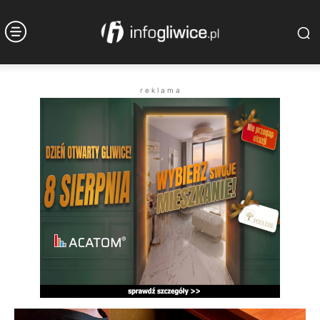
r e k l a m a