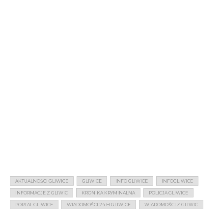
AKTUALNOŚCI GLIWICE
GLIWICE
INFO GLIWICE
INFOGLIWICE
INFORMACJE Z GLIWIC
KRONIKA KRYMINALNA
POLICJA GLIWICE
PORTAL GLIWICE
WIADOMOŚCI 24 H GLIWICE
WIADOMOŚCI Z GLIWIC