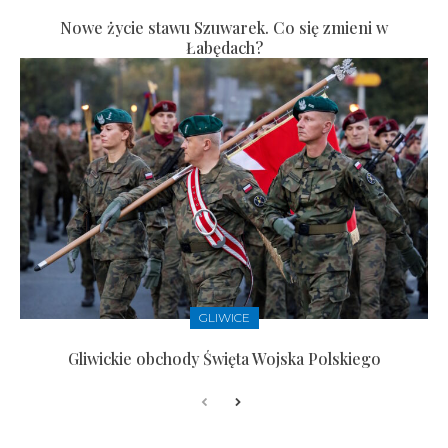
Nowe życie stawu Szuwarek. Co się zmieni w
Łabędach?
GLIWICE
Gliwickie obchody Święta Wojska Polskiego