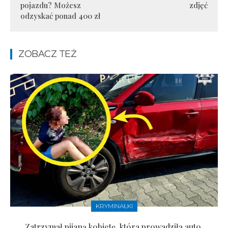
pojazdu? Możesz
zdjęć
odzyskać ponad 400 zł
ZOBACZ TEŻ
KRYMINAŁKI
Zatrzymał pijaną kobietę, która prowadziła auto.