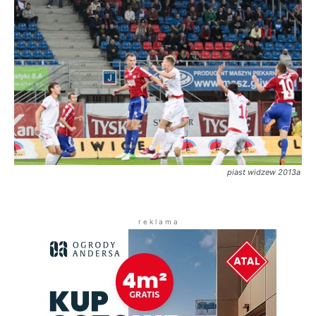
piast widzew 2013a
r e k l a m a