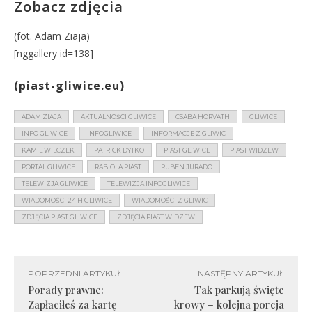
Zobacz zdjęcia
(fot. Adam Ziaja)
[nggallery id=138]
(piast-gliwice.eu)
ADAM ZIAJA
AKTUALNOŚCI GLIWICE
CSABA HORVATH
GLIWICE
INFO GLIWICE
INFOGLIWICE
INFORMACJE Z GLIWIC
KAMIL WILCZEK
PATRICK DYTKO
PIAST GLIWICE
PIAST WIDZEW
PORTAL GLIWICE
RABIOLA PIAST
RUBEN JURADO
TELEWIZJA GLIWICE
TELEWIZJA INFOGLIWICE
WIADOMOŚCI 24 H GLIWICE
WIADOMOŚCI Z GLIWIC
ZDJĘCIA PIAST GLIWICE
ZDJĘCIA PIAST WIDZEW
POPRZEDNI ARTYKUŁ
NASTĘPNY ARTYKUŁ
Porady prawne:
Tak parkują święte
Zapłaciłeś za kartę
krowy – kolejna porcja