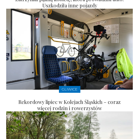
Uszkodziła inne pojazdy
GLIWICE
Rekordowy lipiec w Kolejach Śląskich – coraz
więcej rodzin i rowerzystów