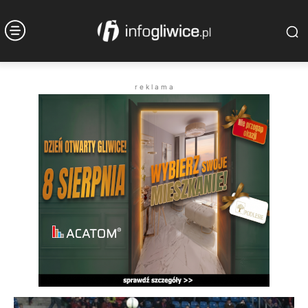
r e k l a m a