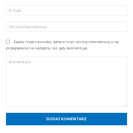
E-
mai
St
Int
Zapisz moje nazwisko, adres e-mail i stronę internetową w tej
przeglądarce na następny raz, gdy skomentuję.
Komentarz: