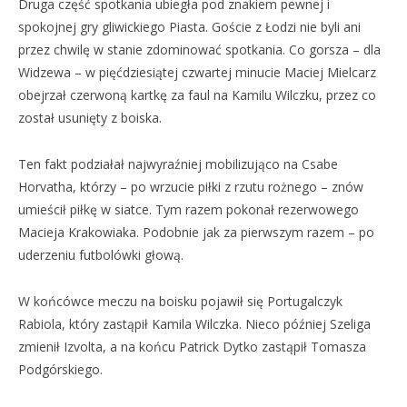
Druga część spotkania ubiegła pod znakiem pewnej i
spokojnej gry gliwickiego Piasta. Goście z Łodzi nie byli ani
przez chwilę w stanie zdominować spotkania. Co gorsza – dla
Widzewa – w pięćdziesiątej czwartej minucie Maciej Mielcarz
obejrzał czerwoną kartkę za faul na Kamilu Wilczku, przez co
został usunięty z boiska.
Ten fakt podziałał najwyraźniej mobilizująco na Csabe
Horvatha, którzy – po wrzucie piłki z rzutu rożnego – znów
umieścił piłkę w siatce. Tym razem pokonał rezerwowego
Macieja Krakowiaka. Podobnie jak za pierwszym razem – po
uderzeniu futbolówki głową.
W końcówce meczu na boisku pojawił się Portugalczyk
Rabiola, który zastąpił Kamila Wilczka. Nieco później Szeliga
zmienił Izvolta, a na końcu Patrick Dytko zastąpił Tomasza
Podgórskiego.