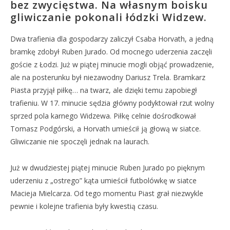
bez zwycięstwa. Na własnym boisku
gliwiczanie pokonali łódzki Widzew.
Dwa trafienia dla gospodarzy zaliczył Csaba Horvath, a jedną
bramkę zdobył Ruben Jurado. Od mocnego uderzenia zaczęli
goście z Łodzi. Już w piątej minucie mogli objąć prowadzenie,
ale na posterunku był niezawodny Dariusz Trela. Bramkarz
Piasta przyjął piłkę… na twarz, ale dzięki temu zapobiegł
trafieniu. W 17. minucie sędzia główny podyktował rzut wolny
sprzed pola karnego Widzewa. Piłkę celnie dośrodkował
Tomasz Podgórski, a Horvath umieścił ją głową w siatce.
Gliwiczanie nie spoczęli jednak na laurach.
Już w dwudziestej piątej minucie Ruben Jurado po pięknym
uderzeniu z „ostrego” kąta umieścił futbolówkę w siatce
Macieja Mielcarza. Od tego momentu Piast grał niezwykle
pewnie i kolejne trafienia były kwestią czasu.