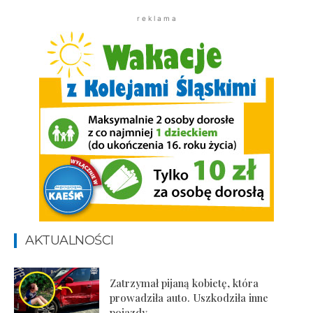
r e k l a m a
AKTUALNOŚCI
Zatrzymał pijaną kobietę, która
prowadziła auto. Uszkodziła inne
pojazdy