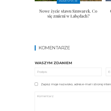
INWESTYCJE
Nowe życie stawu Szuwarek. Co
się zmieni w Łabędach?
KOMENTARZE
WASZYM ZDANIEM
Podpi
Zapisz moje nazwisko, adres e-mail i stronę int