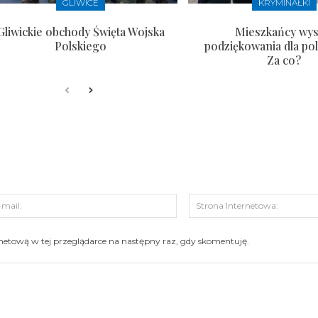
GLIWICE
KRYMINAŁKI
Gliwickie obchody Święta Wojska
Mieszkańcy wysł
Polskiego
podziękowania dla pol
Za co?
s:
E-
mail:
ernetową w tej przeglądarce na następny raz, gdy skomentuję.