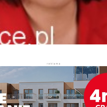
r e k l a m a