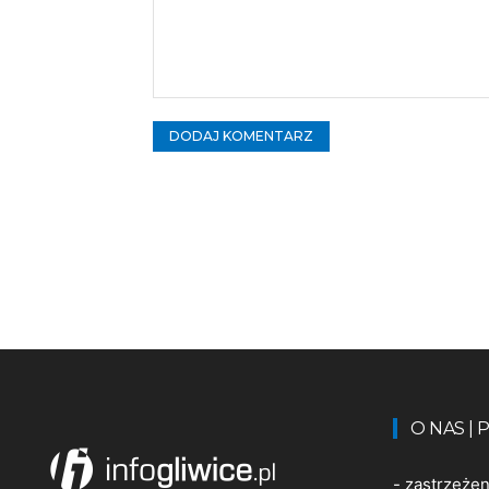
Komentarz:
O NAS |
-
zastrzeże