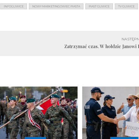
INFOGLIWICE
NOWY MARKETINGOWIEC PIASTA
PIAST GLIWICE
TV GLIWICE
NASTĘPN
Zatrzymać czas. W hołdzie Janowi 