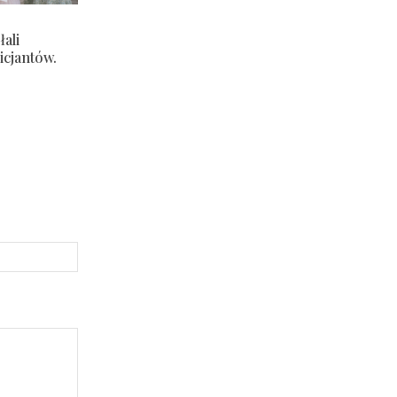
ali
icjantów.
Strona
Internetowa: