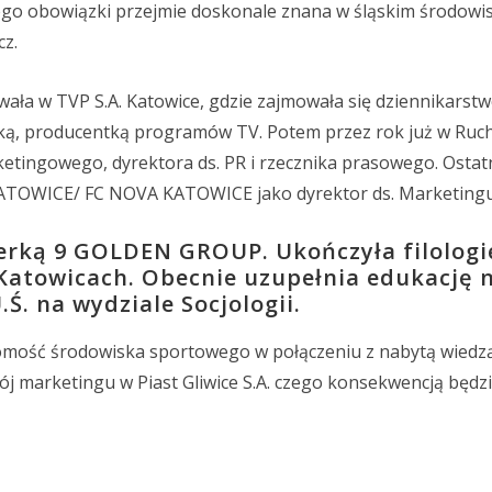
 jego obowiązki przejmie doskonale znana w śląskim środowi
z.
ała w TVP S.A. Katowice, gdzie zajmowała się dziennikarst
rką, producentką programów TV. Potem przez rok już w Ru
etingowego, dyrektora ds. PR i rzecznika prasowego. Ostatn
KATOWICE/ FC NOVA KATOWICE jako dyrektor ds. Marketingu 
enerką 9 GOLDEN GROUP. Ukończyła filologi
Katowicach. Obecnie uzupełnia edukację 
Ś. na wydziale Socjologii.
ajomość środowiska sportowego w połączeniu z nabytą wiedzą
j marketingu w Piast Gliwice S.A. czego konsekwencją będz