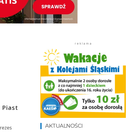
r e k l a m a
 Piast
AKTUALNOŚCI
prezes