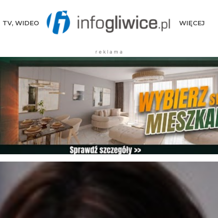
TV, WIDEO
WIĘCEJ
r e k l a m a