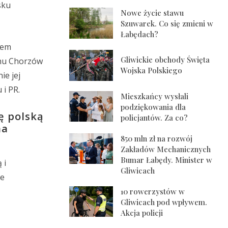
sku
Nowe życie stawu
Szuwarek. Co się zmieni w
Łabędach?
wem
Gliwickie obchody Święta
chu Chorzów
Wojska Polskiego
ie jej
i PR.
Mieszkańcy wysłali
podziękowania dla
ę polską
policjantów. Za co?
na
850 mln zł na rozwój
Zakładów Mechanicznych
Bumar Łabędy. Minister w
 i
Gliwicach
ie
10 rowerzystów w
Gliwicach pod wpływem.
Akcja policji