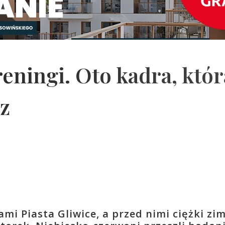
reningi. Oto kadra, któr
z
ami Piasta Gliwice, a przed nimi ciężki z