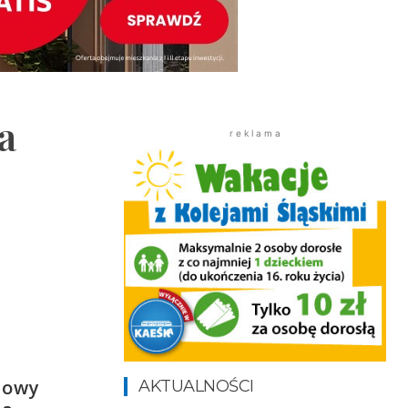
a
r e k l a m a
imowy
AKTUALNOŚCI