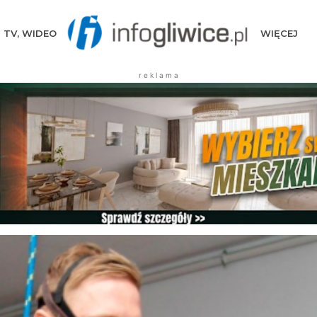
TV, WIDEO
WIĘCEJ
r e k l a m a