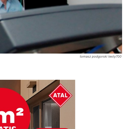
tomasz podgorski testy700