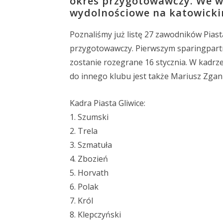
okres przygotowawczy. We wt
wydolnościowe na katowicki
Poznaliśmy już listę 27 zawodników Pias
przygotowawczy. Pierwszym sparingpartn
zostanie rozegrane 16 stycznia. W kadrze
do innego klubu jest także Mariusz Zgani
Kadra Piasta Gliwice:
1. Szumski
2. Trela
3. Szmatuła
4. Zbozień
5. Horvath
6. Polak
7. Król
8. Klepczyński