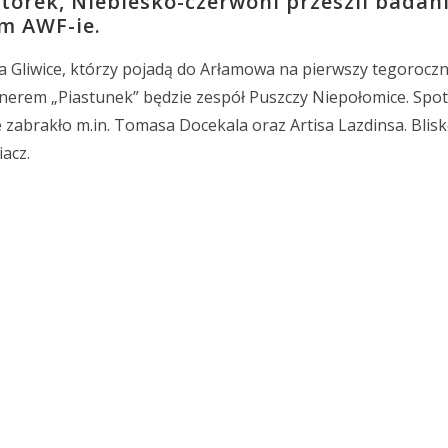
orek, Niebiesko-czerwoni przeszli badan
m AWF-ie.
ta Gliwice, którzy pojadą do Arłamowa na pierwszy tegorocz
erem „Piastunek” będzie zespół Puszczy Niepołomice. Spo
 zabrakło m.in. Tomasa Docekala oraz Artisa Lazdinsa. Blisk
acz.