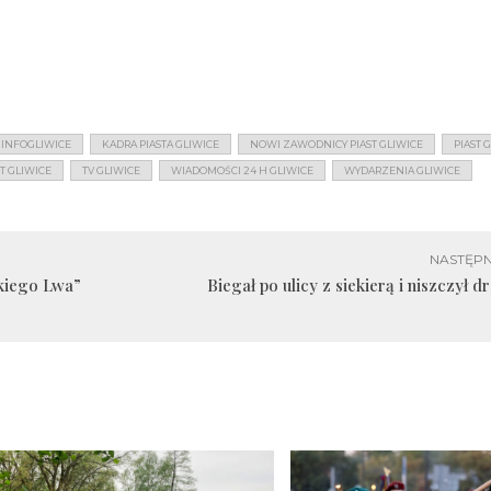
INFOGLIWICE
KADRA PIASTA GLIWICE
NOWI ZAWODNICY PIAST GLIWICE
PIAST 
T GLIWICE
TV GLIWICE
WIADOMOŚCI 24 H GLIWICE
WYDARZENIA GLIWICE
NASTĘPN
ckiego Lwa”
Biegał po ulicy z siekierą i niszczył d