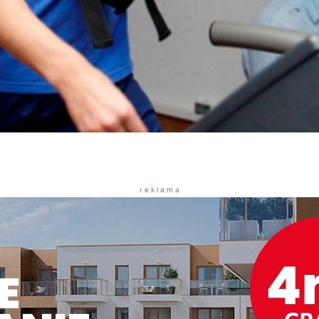
r e k l a m a