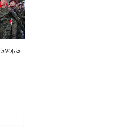
ęta Wojska
Strona
Internetowa: