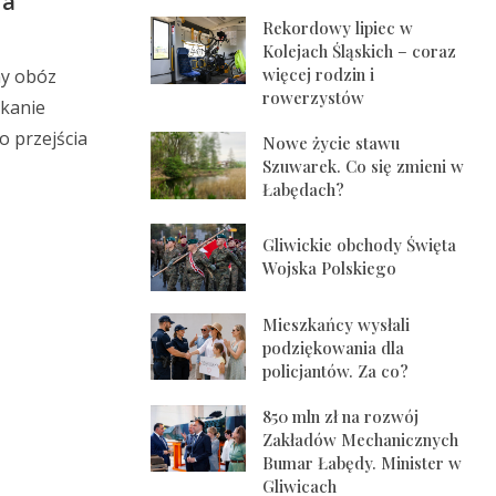
ia
Rekordowy lipiec w
Kolejach Śląskich – coraz
więcej rodzin i
ny obóz
rowerzystów
tkanie
o przejścia
Nowe życie stawu
Szuwarek. Co się zmieni w
Łabędach?
Gliwickie obchody Święta
Wojska Polskiego
Mieszkańcy wysłali
podziękowania dla
policjantów. Za co?
850 mln zł na rozwój
Zakładów Mechanicznych
Bumar Łabędy. Minister w
Gliwicach