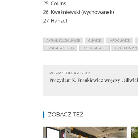
25. Collins
26. Kwaśniewski (wychowanek)
27. Hanzel
AKTUALNOŚCI GLIWICE
GLIWICE
INFO GLIWICE
PIAST GLIWICE 2014
PORTAL GLIWICE
TRANSFERY PIAS
POPRZEDNI ARTYKUŁ
Prezydent Z. Frankiewicz wręczy „Gliwi
ZOBACZ TEŻ