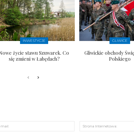
INWESTYCJE
GLIWICE
Nowe życie stawu Szuwarek. Co
Gliwickie obchody Świ
się zmieni w Łabędach?
Polskiego
s:
E-
mail: