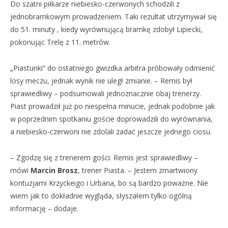
Do szatni piłkarze niebiesko-czerwonych schodzili z
jednobramkowym prowadzeniem. Taki rezultat utrzymywał się
do 51. minuty , kiedy wyrównującą bramkę zdobył Lipiecki,
pokonując Trelę z 11. metrów.
„Piastunki” do ostatniego gwizdka arbitra próbowały odmienić
losy meczu, jednak wynik nie uległ zmianie. – Remis był
sprawiedliwy – podsumowali jednoznacznie obaj trenerzy.
Piast prowadził już po niespełna minucie, jednak podobnie jak
w poprzednim spotkaniu goście doprowadzili do wyrównania,
a niebiesko-czerwoni nie zdolali zadać jeszcze jednego ciosu.
– Zgodzę się z trenerem gości. Remis jest sprawiedliwy –
mówi
Marcin Brosz
, trener Piasta. – Jestem zmartwiony
kontuzjami Krzyckeigo i Urbana, bo są bardzo poważne. Nie
wiem jak to dokładnie wygląda, słyszałem tylko ogólną
informację – dodaje.