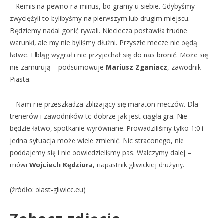
– Remis na pewno na minus, bo gramy u siebie. Gdybyśmy
zwyciężyli to bylibyśmy na pierwszym lub drugim miejscu.
Będziemy nadal gonić rywali. Nieciecza postawiła trudne
warunki, ale my nie byliśmy dłużni. Przyszłe mecze nie będą
łatwe. Elbląg wygrał i nie przyjechał się do nas bronić. Może się
nie zamurują – podsumowuje
Mariusz Zganiacz
, zawodnik
Piasta.
– Nam nie przeszkadza zbliżający się maraton meczów. Dla
trenerów i zawodników to dobrze jak jest ciągła gra. Nie
będzie łatwo, spotkanie wyrównane. Prowadziliśmy tylko 1:0 i
jedna sytuacja może wiele zmienić. Nic straconego, nie
poddajemy się i nie powiedzieliśmy pas. Walczymy dalej –
mówi
Wojciech Kędziora
, napastnik gliwickiej drużyny.
(źródło: piast-gliwice.eu)