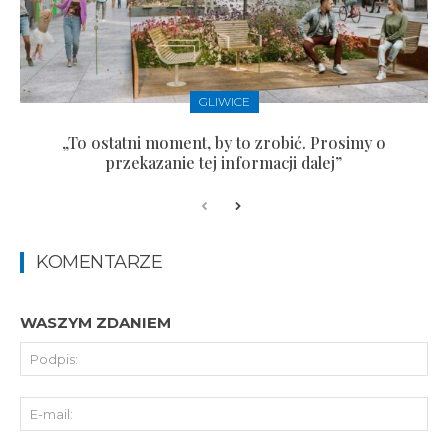
GLIWICE
„To ostatni moment, by to zrobić. Prosimy o
przekazanie tej informacji dalej”
KOMENTARZE
WASZYM ZDANIEM
Pod
E-
mai