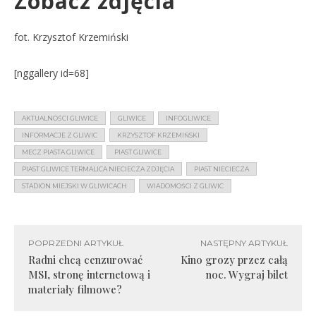
Zobacz zdjęcia
fot. Krzysztof Krzemiński
[nggallery id=68]
AKTUALNOŚCI GLIWICE
GLIWICE
INFOGLIWICE
INFORMACJE Z GLIWIC
KRZYSZTOF KRZEMIŃSKI
MECZ PIASTA GLIWICE
PIAST GLIWICE
PIAST GLIWICE TERMALICA NIECIECZA ZDJĘCIA
PIAST NIECIECZA
STADION MIEJSKI W GLIWICACH
WIADOMOŚCI Z GLIWIC
POPRZEDNI ARTYKUŁ
NASTĘPNY ARTYKUŁ
Radni chcą cenzurować
Kino grozy przez całą
MSI, stronę internetową i
noc. Wygraj bilet
materiały filmowe?