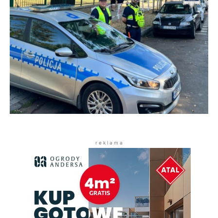
r e k l a m a