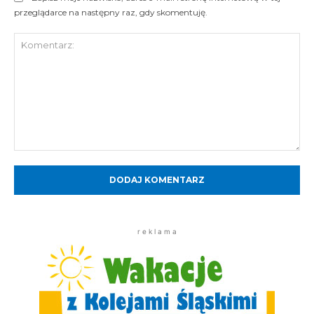
przeglądarce na następny raz, gdy skomentuję.
Komentarz:
r e k l a m a