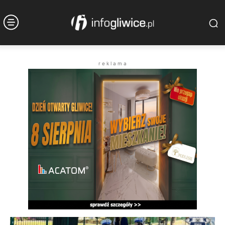
r e k l a m a