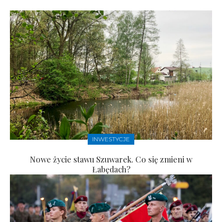
INWESTYCJE
Nowe życie stawu Szuwarek. Co się zmieni w
Łabędach?