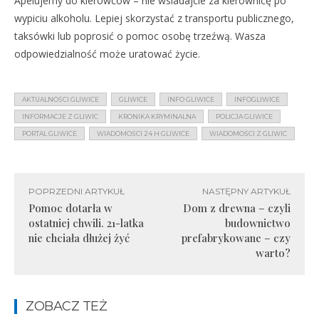
Apelujemy do kierowców – nie wsiadajcie za kierownicę po
wypiciu alkoholu. Lepiej skorzystać z transportu publicznego,
taksówki lub poprosić o pomoc osobę trzeźwą. Wasza
odpowiedzialność może uratować życie.
AKTUALNOŚCI GLIWICE
GLIWICE
INFO GLIWICE
INFOGLIWICE
INFORMACJE Z GLIWIC
KRONIKA KRYMINALNA
POLICJA GLIWICE
PORTAL GLIWICE
WIADOMOŚCI 24 H GLIWICE
WIADOMOŚCI Z GLIWIC
POPRZEDNI ARTYKUŁ
NASTĘPNY ARTYKUŁ
Pomoc dotarła w
Dom z drewna – czyli
ostatniej chwili. 21-latka
budownictwo
nie chciała dłużej żyć
prefabrykowane – czy
warto?
ZOBACZ TEŻ