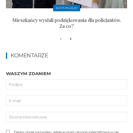
KRYMINAŁKI
Mieszkańcy wysłali podziękowania dla policjantów.
Za co?
KOMENTARZE
WASZYM ZDANIEM
Pod
E-
mai
St
Int
Zapisz moje nazwisko, adres e-mail i stronę internetową w tej