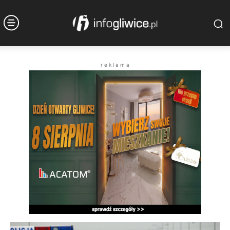
r e k l a m a