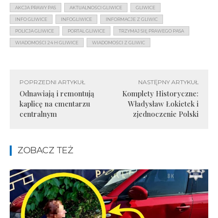
AKCJA PRAWY PAS
AKTUALNOŚCI GLIWICE
GLIWICE
INFO GLIWICE
INFOGLIWICE
INFORMACJE Z GLIWIC
POLICJA GLIWICE
PORTAL GLIWICE
TRZYMAJ SIĘ PRAWEGO PASA
WIADOMOŚCI 24 H GLIWICE
WIADOMOŚCI Z GLIWIC
POPRZEDNI ARTYKUŁ
NASTĘPNY ARTYKUŁ
Odnawiają i remontują
Komplety Historyczne:
kaplicę na cmentarzu
Władysław Łokietek i
centralnym
zjednoczenie Polski
ZOBACZ TEŻ