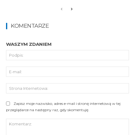
KOMENTARZE
WASZYM ZDANIEM
Pod
E-
mai
St
Int
Zapisz moje nazwisko, adres e-mail i stronę internetową w tej
przeglądarce na następny raz, gdy skomentuję.