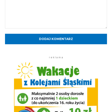
Komentarz:
r e k l a m a