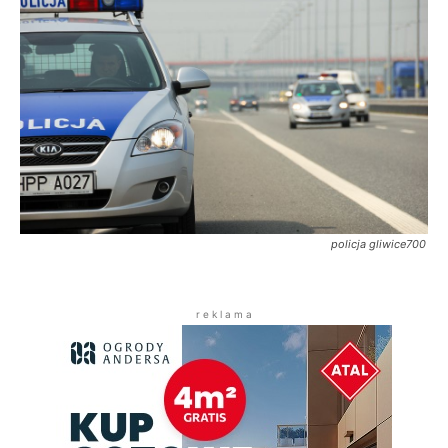
policja gliwice700
r e k l a m a