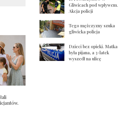
Gliwicach pod wpływem.
Akcja policji
Tego mężczyzny szuka
gliwicka policja
Dzieci bez opieki. Matka
była pijana, a 3-latek
wyszedł na ulicę
ali
icjantów.