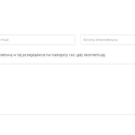
s:
E-
mail:
ernetową w tej przeglądarce na następny raz, gdy skomentuję.