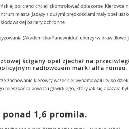
ńskiej policjanci chcieli skontrolować opla corsę. Kierowca n
centrum miasta. Jadący z dużymi prędkościami mały opel uszk
 Skłodowskiej bariery ochronne.
krzyżowania (Akademicka/Panewnicka) uderzył w prawidłowo 
ztowej ścigany opel zjechał na przeciwległ
policyjnym radiowozem marki alfa romeo.
cze zachowanie kierowcy wcześniej wyhamowali i tylko dzięk
go mieszkańca powiatu gliwickiego, który jak się okazało był
 ponad 1,6 promila.