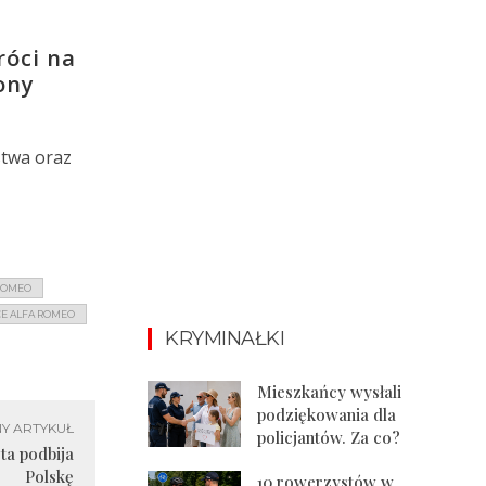
róci na
ony
stwa oraz
 ROMEO
CE ALFA ROMEO
KRYMINAŁKI
Mieszkańcy wysłali
podziękowania dla
Y ARTYKUŁ
policjantów. Za co?
sta podbija
Polskę
10 rowerzystów w