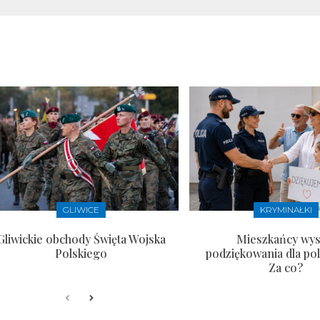
GLIWICE
KRYMINAŁKI
Gliwickie obchody Święta Wojska
Mieszkańcy wysł
Polskiego
podziękowania dla pol
Za co?