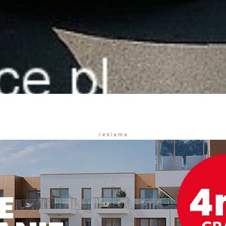
r e k l a m a