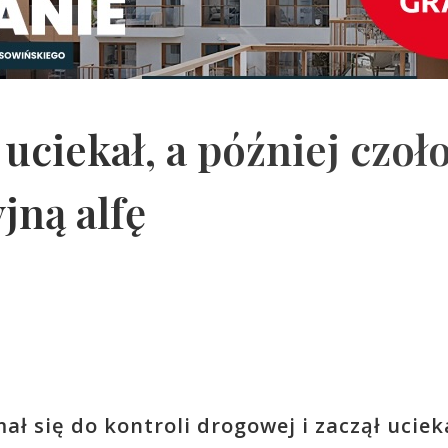
 uciekał, a później czo
jną alfę
ał się do kontroli drogowej i zaczął uciek