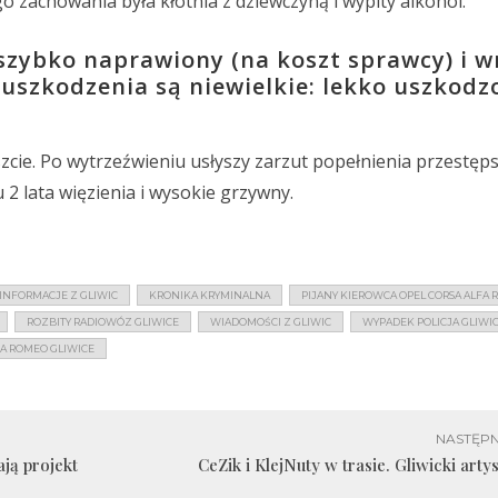
o zachowania była kłótnia z dziewczyną i wypity alkohol.
 szybko naprawiony (na koszt sprawcy) i w
e uszkodzenia są niewielkie: lekko uszkodz
cie. Po wytrzeźwieniu usłyszy zarzut popełnienia przestęp
 lata więzienia i wysokie grzywny.
INFORMACJE Z GLIWIC
KRONIKA KRYMINALNA
PIJANY KIEROWCA OPEL CORSA ALFA
ROZBITY RADIOWÓZ GLIWICE
WIADOMOŚCI Z GLIWIC
WYPADEK POLICJA GLIWI
A ROMEO GLIWICE
NASTĘPN
ają projekt
CeZik i KlejNuty w trasie. Gliwicki arty