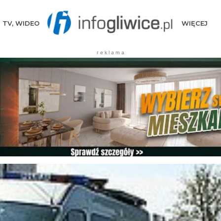
TV, WIDEO
WIĘCEJ
r e k l a m a