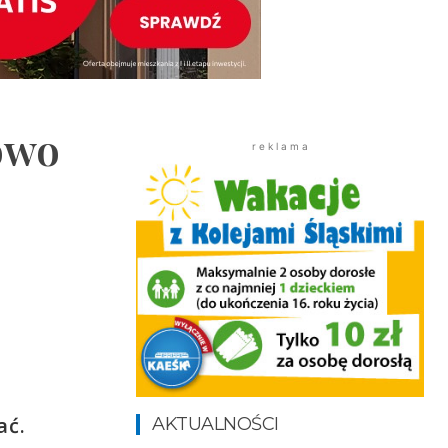
łowo
r e k l a m a
ać.
AKTUALNOŚCI