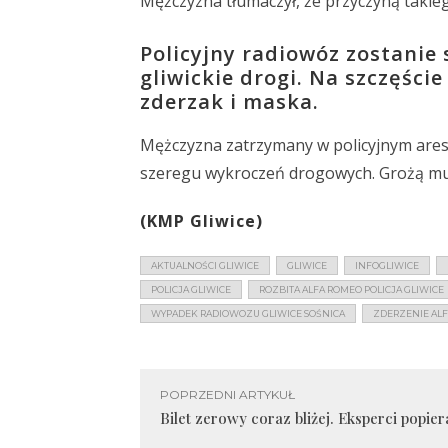
Mężczyzna tłumaczył, że przyczyną takieg
Policyjny radiowóz zostanie
gliwickie drogi. Na szczęści
zderzak i maska.
Mężczyzna zatrzymany w policyjnym aresz
szeregu wykroczeń drogowych. Grożą mu 2
(KMP Gliwice)
AKTUALNOŚCI GLIWICE
GLIWICE
INFOGLIWICE
POLICJA GLIWICE
ROZBITA ALFA ROMEO POLICJA GLIWICE
WYPADEK RADIOWOZU GLIWICE SOŚNICA
ZDERZENIE ALF
POPRZEDNI ARTYKUŁ
Bilet zerowy coraz bliżej. Eksperci popier