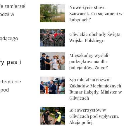
ie zamierzał
Nowe życie stawu
Szuwarek. Co się zmieni w
odził w
Łabędach?
Gliwickie obchody Święta
jadącego
Wojska Polskiego
Mieszkańcy wysłali
y pas i
podziękowania dla
policjantów. Za co?
850 mln zł na rozwój
i temu nie
Zakładów Mechanicznych
 pod
Bumar Łabędy. Minister w
Gliwicach
10 rowerzystów w
Gliwicach pod wpływem.
Akcja policji