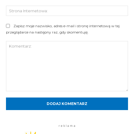
St
Int
Zapisz moje nazwisko, adres e-mail i stronę internetową w tej
przeglądarce na następny raz, gdy skomentuję.
Komentarz:
r e k l a m a