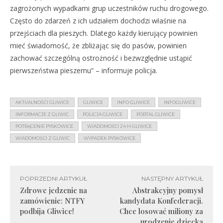
zagrożonych wypadkami grup uczestników ruchu drogowego.
Często do zdarzeń z ich udziałem dochodzi właśnie na
przejściach dla pieszych. Dlatego każdy kierujący powinien
mieć świadomość, że zbliżając się do pasów, powinien
zachować szczególną ostrożność i bezwzględnie ustąpić
pierwszeństwa pieszemu” – informuje policja.
AKTUALNOŚCI GLIWICE
GLIWICE
INFO GLIWICE
INFOGLIWICE
INFORMACJE Z GLIWIC
POLICJA GLIWICE
PORTAL GLIWICE
POTRĄCENIE PYSKOWICE
WIADOMOŚCI 24 H GLIWICE
WIADOMOŚCI Z GLIWIC
WYPADEK PYSKOWICE
POPRZEDNI ARTYKUŁ
NASTĘPNY ARTYKUŁ
Zdrowe jedzenie na
Abstrakcyjny pomysł
zamówienie: NTFY
kandydata Konfederacji.
podbija Gliwice!
Chce losować miliony za
urodzenie dziecka