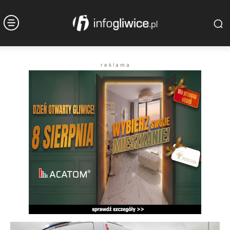
r e k l a m a