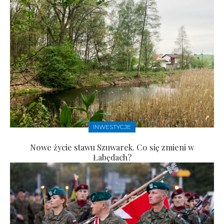
INWESTYCJE
Nowe życie stawu Szuwarek. Co się zmieni w
Łabędach?