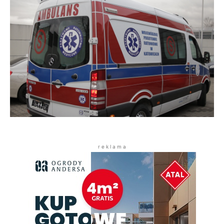
r e k l a m a