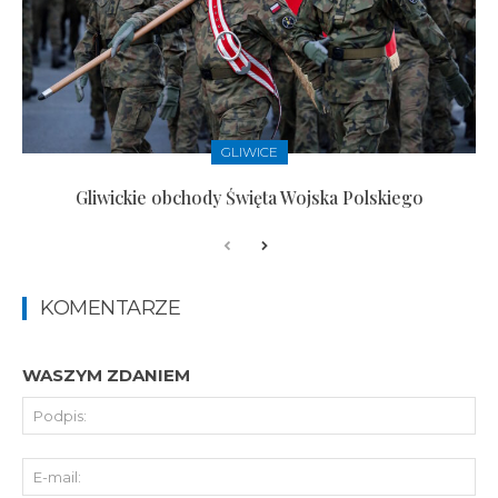
GLIWICE
Gliwickie obchody Święta Wojska Polskiego
KOMENTARZE
WASZYM ZDANIEM
Pod
E-
mai