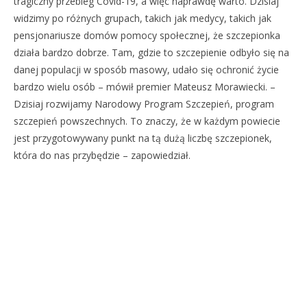
tragiczny przebieg Covid-19, a więc naprawdę warto. Dzisiaj
widzimy po różnych grupach, takich jak medycy, takich jak
pensjonariusze domów pomocy społecznej, że szczepionka
działa bardzo dobrze. Tam, gdzie to szczepienie odbyło się na
danej populacji w sposób masowy, udało się ochronić życie
bardzo wielu osób – mówił premier Mateusz Morawiecki. –
Dzisiaj rozwijamy Narodowy Program Szczepień, program
szczepień powszechnych. To znaczy, że w każdym powiecie
jest przygotowywany punkt na tą dużą liczbę szczepionek,
która do nas przybędzie – zapowiedział.