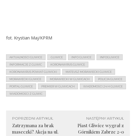
fot. Krystian Maj/KPRM
AKTUALNOŚCI GLIWICE
GLIWICE
INFO GLIWICE
INFOGLIWICE
INFORMACJE Z GLIWIC
KORONAWIRUS GLIWICE
KORONAWIRUS POWIAT GLIWICKI
MATEUSZ MORAWIECKI GLIWICE
MORAWIECKI GLIWICE
MORAWIECKI W GLIWICACH
POLICJA GLIWICE
PORTAL GLIWICE
PREMIER W GLIWICACH
WIADOMOŚCI 24 H GLIWICE
WIADOMOŚCI Z GLIWIC
POPRZEDNI ARTYKUŁ
NASTĘPNY ARTYKUŁ
Zatrzymana za brak
Piast Gliwice wygrał z
maseczki? Akcja na ul.
Górnikiem Zabrze 2-0