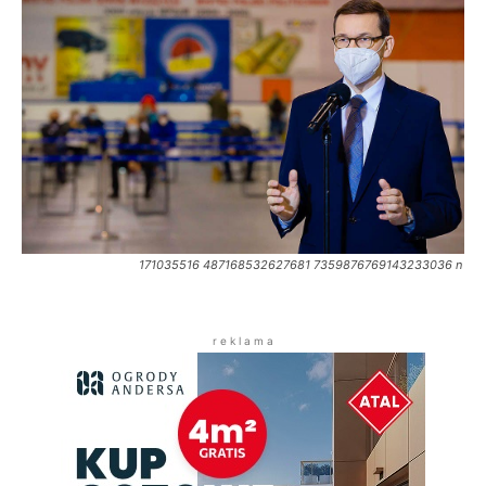
171035516 487168532627681 7359876769143233036 n
r e k l a m a