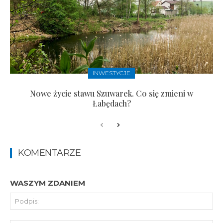
INWESTYCJE
Nowe życie stawu Szuwarek. Co się zmieni w
Łabędach?
KOMENTARZE
WASZYM ZDANIEM
Pod