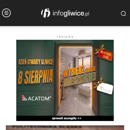
r e k l a m a