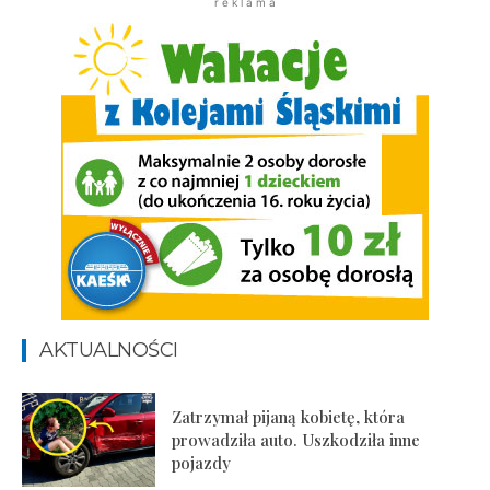
r e k l a m a
AKTUALNOŚCI
Zatrzymał pijaną kobietę, która
prowadziła auto. Uszkodziła inne
pojazdy