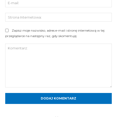
E-
mai
St
Int
Zapisz moje nazwisko, adres e-mail i stronę internetową w tej
przeglądarce na następny raz, gdy skomentuję.
Komentarz: