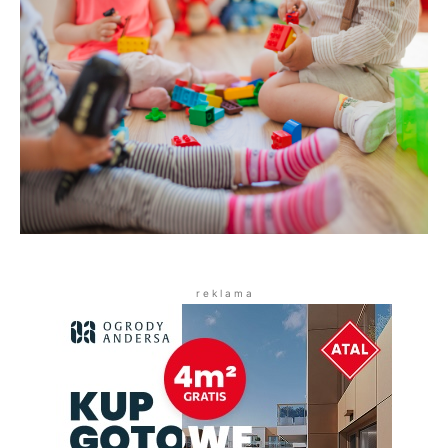
r e k l a m a