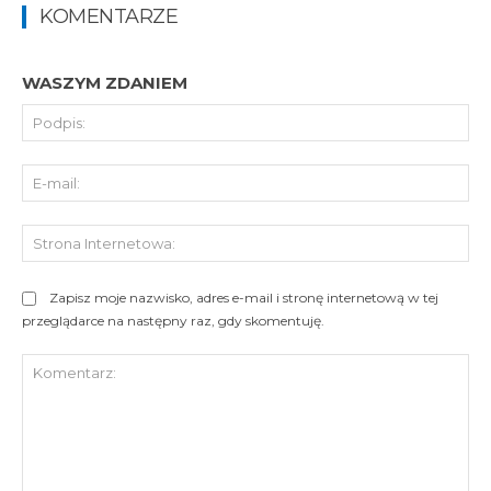
KOMENTARZE
WASZYM ZDANIEM
Pod
E-
mai
St
Int
Zapisz moje nazwisko, adres e-mail i stronę internetową w tej
przeglądarce na następny raz, gdy skomentuję.