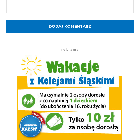
Komentarz:
r e k l a m a