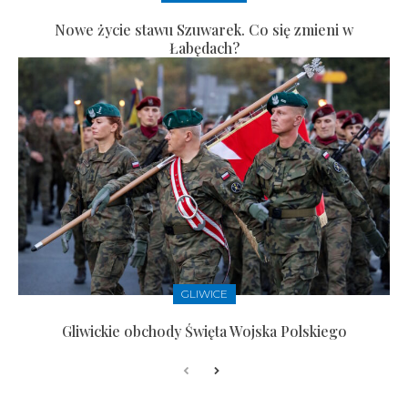
Nowe życie stawu Szuwarek. Co się zmieni w
Łabędach?
GLIWICE
Gliwickie obchody Święta Wojska Polskiego