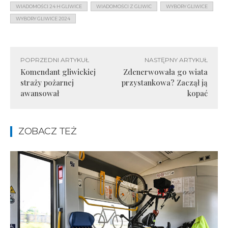
WIADOMOŚCI 24 H GLIWICE
WIADOMOŚCI Z GLIWIC
WYBORY GLIWICE
WYBORY GLIWICE 2024
POPRZEDNI ARTYKUŁ
NASTĘPNY ARTYKUŁ
Komendant gliwickiej
Zdenerwowała go wiata
straży pożarnej
przystankowa? Zaczął ją
awansował
kopać
ZOBACZ TEŻ