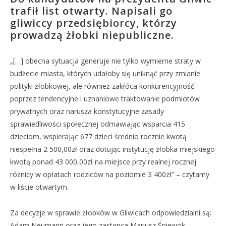
trafił list otwarty. Napisali go
gliwiccy przedsiębiorcy, którzy
prowadzą żłobki niepubliczne.
„[…] obecna sytuacja generuje nie tylko wymierne straty w
budżecie miasta, których udałoby się uniknąć przy zmianie
polityki żłobkowej, ale również zakłóca konkurencyjność
poprzez tendencyjne i uznaniowe traktowanie podmiotów
prywatnych oraz narusza konstytucyjne zasady
sprawiedliwości społecznej odmawiając wsparcia 415
dzieciom, wspierając 677 dzieci średnio rocznie kwotą
niespełna 2 500,00zł oraz dotując instytucję żłobka miejskiego
kwotą ponad 43 000,00zł na miejsce przy realnej rocznej
różnicy w opłatach rodziców na poziomie 3 400zł” – czytamy
w liście otwartym.
Za decyzje w sprawie żłobków w Gliwicach odpowiedzialni są:
Adam Neumann oraz jego zastępca Mariusz Śpiewok.