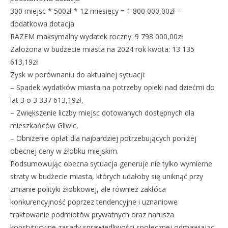
300 miejsc * 500zł * 12 miesięcy = 1 800 000,00zł –
dodatkowa dotacja
RAZEM maksymalny wydatek roczny: 9 798 000,00zł
Założona w budżecie miasta na 2024 rok kwota: 13 135
613,19zł
Zysk w porównaniu do aktualnej sytuacji:
– Spadek wydatków miasta na potrzeby opieki nad dziećmi do
lat 3 o 3 337 613,19zł,
– Zwiększenie liczby miejsc dotowanych dostępnych dla
mieszkańców Gliwic,
– Obniżenie opłat dla najbardziej potrzebujących poniżej
obecnej ceny w żłobku miejskim.
Podsumowując obecna sytuacja generuje nie tylko wymierne
straty w budżecie miasta, których udałoby się uniknąć przy
zmianie polityki żłobkowej, ale również zakłóca
konkurencyjność poprzez tendencyjne i uznaniowe
traktowanie podmiotów prywatnych oraz narusza
konstytucyjne zasady sprawiedliwości społecznej odmawiając