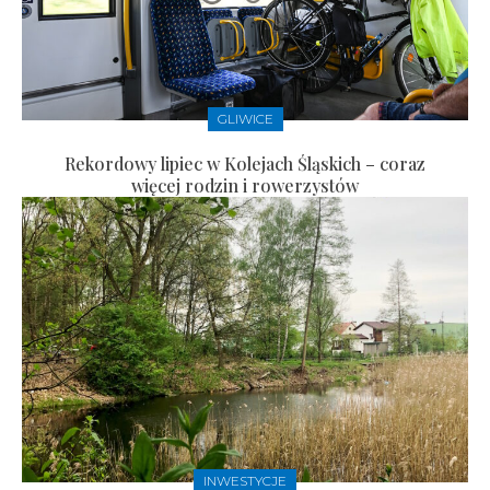
GLIWICE
Rekordowy lipiec w Kolejach Śląskich – coraz
więcej rodzin i rowerzystów
INWESTYCJE