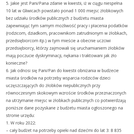
5. Jakie jest Pani/Pana zdanie w kwestii, iż w ciągu niespełna
10 lat w Gliwicach powstało ponad 1 000 miejsc żłobkowych
bez udziału środków publicznych z budżetu miasta
zapewniając tym samym możliwość pracy i płacenia podatków
(rodzicom, dziadkom, pracownikom zatrudnionym w żłobkach,
przedsiębiorcom itp.) w tym mieście a obecnie uczciwi
przedsiębiorcy, którzy zajmowali się uruchamianiem żłobków
mają poczucie dyskryminacji, nękania i traktowani jak zło
konieczne?
6. Jak odnosi się Pani/Pan do kwestii obniżania w budżecie
miasta środków na potrzeby wsparcia rodziców dzieci
uczęszczających do żłobków niepublicznych przy
równoczesnym skokowym wzroście środków przeznaczonych
na utrzymanie miejsc w żłobkach publicznych co potwierdzają
poniższe dane pozyskane z budżetu miasta ogłoszonego na
stronie urzędu:
1. W roku 2022:
– cały budżet na potrzeby opieki nad dziećmi do lat 3: 8 835