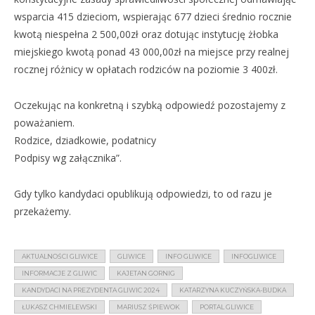
wsparcia 415 dzieciom, wspierając 677 dzieci średnio rocznie
kwotą niespełna 2 500,00zł oraz dotując instytucję żłobka
miejskiego kwotą ponad 43 000,00zł na miejsce przy realnej
rocznej różnicy w opłatach rodziców na poziomie 3 400zł.
Oczekując na konkretną i szybką odpowiedź pozostajemy z
poważaniem.
Rodzice, dziadkowie, podatnicy
Podpisy wg załącznika”.
Gdy tylko kandydaci opublikują odpowiedzi, to od razu je
przekażemy.
AKTUALNOŚCI GLIWICE
GLIWICE
INFO GLIWICE
INFOGLIWICE
INFORMACJE Z GLIWIC
KAJETAN GORNIG
KANDYDACI NA PREZYDENTA GLIWIC 2024
KATARZYNA KUCZYŃSKA-BUDKA
ŁUKASZ CHMIELEWSKI
MARIUSZ ŚPIEWOK
PORTAL GLIWICE