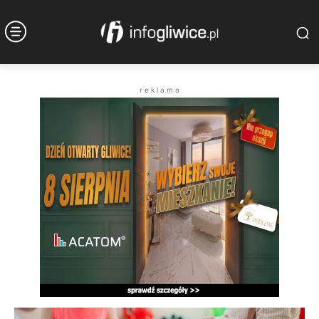
r e k l a m a