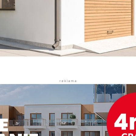
r e k l a m a