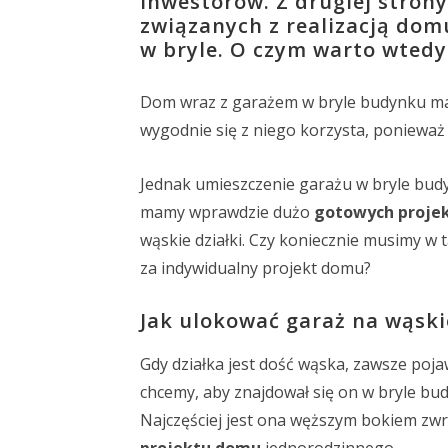
inwestorów. Z drugiej stro
związanych z realizacją dom
w bryle. O czym warto wted
Dom wraz z garażem w bryle budynku ma wie
wygodnie się z niego korzysta, ponieważ
Jednak umieszczenie garażu w bryle budyn
mamy wprawdzie dużo
gotowych proj
wąskie działki. Czy koniecznie musimy w 
za indywidualny projekt domu?
Jak ulokować garaż na wąskie
Gdy działka jest dość wąska, zawsze poja
chcemy, aby znajdował się on w bryle bud
Najczęściej jest ona węższym bokiem zw