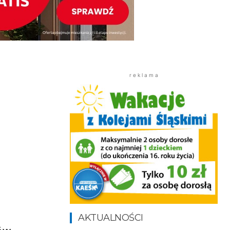
r e k l a m a
AKTUALNOŚCI