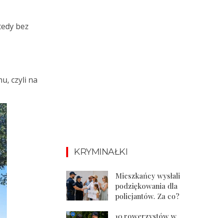
tedy bez
, czyli na
KRYMINAŁKI
Mieszkańcy wysłali
podziękowania dla
policjantów. Za co?
10 rowerzystów w