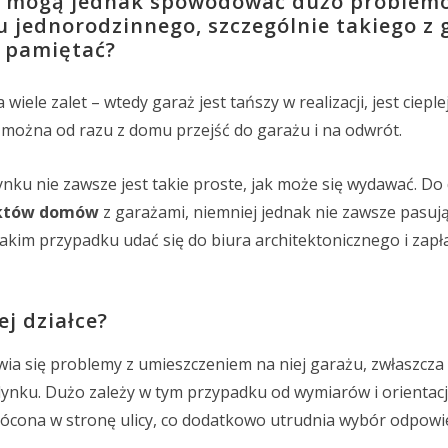
ny mogą jednak spowodować dużo problem
u jednorodzinnego, szczególnie takiego z
y pamiętać?
le zalet – wtedy garaż jest tańszy w realizacji, jest cieplej
 można od razu z domu przejść do garażu i na odwrót.
ku nie zawsze jest takie proste, jak może się wydawać. Do 
ektów domów
z garażami, niemniej jednak nie zawsze pasuj
takim przypadku udać się do biura architektonicznego i zapła
j działce?
wia się problemy z umieszczeniem na niej garażu, zwłaszcza
ynku. Dużo zależy w tym przypadku od wymiarów i orientacji 
rócona w stronę ulicy, co dodatkowo utrudnia wybór odpow