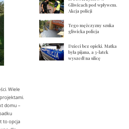
Gliwicach pod wpływem.
Akcja policji
Tego mężczyzny szuka
gliwicka policja
Dzieci bez opieki. Matka
była pijana, a 3-latek
wyszedł na ulicę
ści. Wiele
projektami.
ekt domu –
ypadku
 to opcja