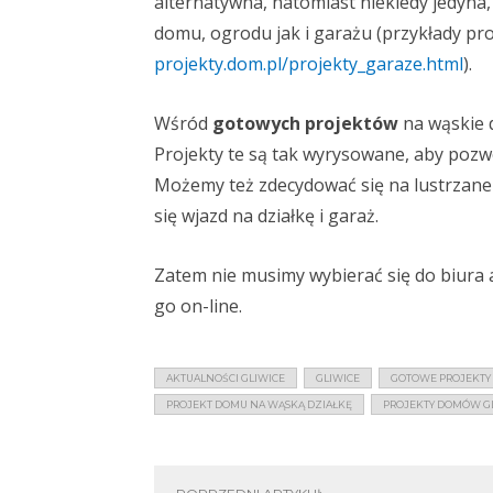
alternatywna, natomiast niekiedy jedyna
domu, ogrodu jak i garażu (przykłady p
projekty.dom.pl/projekty_garaze.html
).
Wśród
gotowych projektów
na wąskie 
Projekty te są tak wyrysowane, aby pozwo
Możemy też zdecydować się na lustrzane 
się wjazd na działkę i garaż.
Zatem nie musimy wybierać się do biura
go on-line.
AKTUALNOŚCI GLIWICE
GLIWICE
GOTOWE PROJEKT
PROJEKT DOMU NA WĄSKĄ DZIAŁKĘ
PROJEKTY DOMÓW G