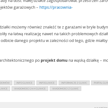
, aby na dość małej działce zagospodarować przestrzeń zar
rojektów garażowych –
https://pracownia-
działki możemy również znaleźć te z garażami w bryle budyn
liły na łatwą realizację nawet na takich problemowych dział
odbicie danego projektu w zależności od tego, gdzie miałb
 architektonicznego po
projekt domu
na wąską działkę – m
Y DOMÓW
INFO GLIWICE
INFOGLIWICE
INFORMACJE Z GLIWIC
PORTAL GLI
LIWICE
WIADOMOŚCI 24 H GLIWICE
WIADOMOŚCI Z GLIWIC