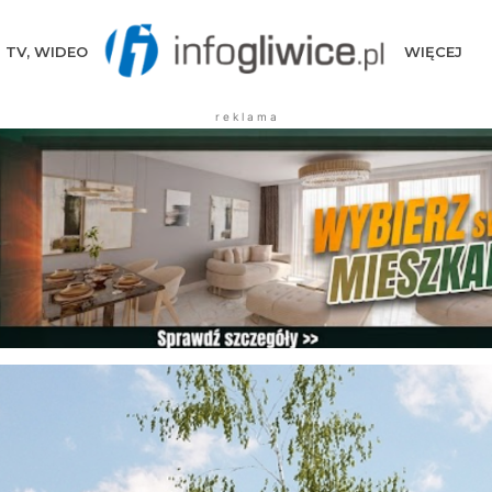
TV, WIDEO
WIĘCEJ
r e k l a m a