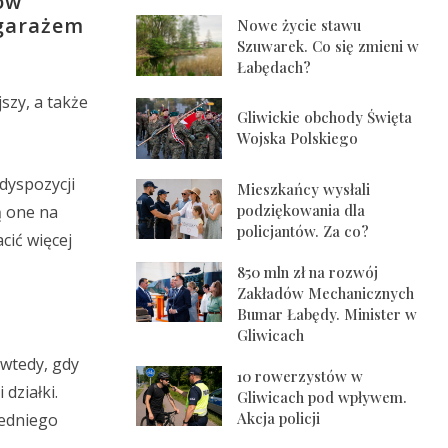
ów
 garażem
Nowe życie stawu
Szuwarek. Co się zmieni w
Łabędach?
szy, a także
Gliwickie obchody Święta
Wojska Polskiego
dyspozycji
Mieszkańcy wysłali
podziękowania dla
ą one na
policjantów. Za co?
cić więcej
850 mln zł na rozwój
Zakładów Mechanicznych
Bumar Łabędy. Minister w
Gliwicach
 wtedy, gdy
10 rowerzystów w
działki.
Gliwicach pod wpływem.
Akcja policji
iedniego