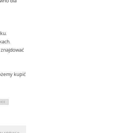
ówno dla
ku.
kach.
y znajdować
ożemy kupić
WICE