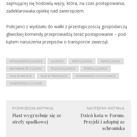
zajmującej się hodowlą węży, która, na czas postępowania,
zadeklarowała opiekę nad zwierzęciem.
Policjanci z wydziału do walki z przestępczością gospodarczą
gliwickiej komendy przeprowadzą teraz postępowanie – pod
kątem naruszenia przepisów o transporcie zwierząt.
AKTUALNOŚCI GLIWICE
GLIWICE
INFO GLIWICE
INFOGLIWICE
INFORMACJE Z GLIWIC
POLICJA GLIWICE
PORTAL GLIWICE
WĄŻ W PACZCE
WĄŻ W PRZESYŁCE
WIADOMOŚCI 24 H GLIWICE
WIADOMOŚCI Z GLIWIC
POPRZEDNI ARTYKUŁ
NASTĘPNY ARTYKUŁ
Piast wygrzebuje się ze
Dzień kota w Forum.
strefy spadkowej
Przyjdź i adoptuj ze
schroniska