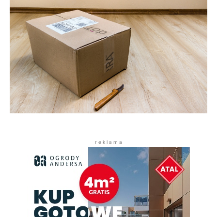
r e k l a m a