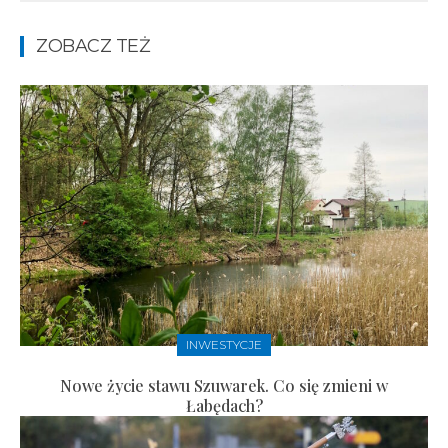
ZOBACZ TEŻ
INWESTYCJE
Nowe życie stawu Szuwarek. Co się zmieni w
Łabędach?