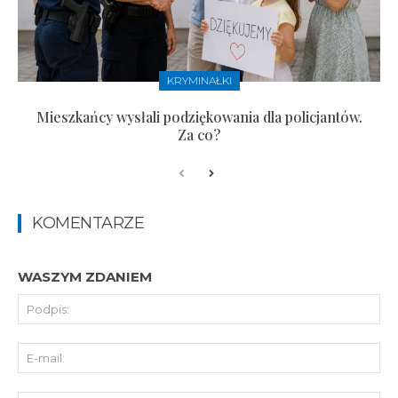
KRYMINAŁKI
Mieszkańcy wysłali podziękowania dla policjantów.
Za co?
KOMENTARZE
WASZYM ZDANIEM
Pod
E-
mai