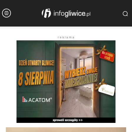
r e k l a m a