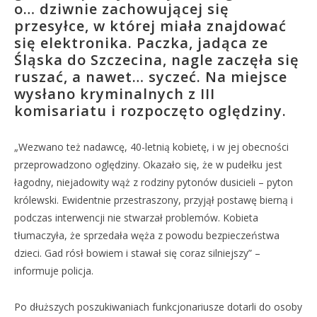
o… dziwnie zachowującej się
przesyłce, w której miała znajdować
się elektronika. Paczka, jadąca ze
Śląska do Szczecina, nagle zaczęła się
ruszać, a nawet… syczeć. Na miejsce
wysłano kryminalnych z III
komisariatu i rozpoczęto oględziny.
„Wezwano też nadawcę, 40-letnią kobietę, i w jej obecności
przeprowadzono oględziny. Okazało się, że w pudełku jest
łagodny, niejadowity wąż z rodziny pytonów dusicieli – pyton
królewski. Ewidentnie przestraszony, przyjął postawę bierną i
podczas interwencji nie stwarzał problemów. Kobieta
tłumaczyła, że sprzedała węża z powodu bezpieczeństwa
dzieci. Gad rósł bowiem i stawał się coraz silniejszy” –
informuje policja.
Po dłuższych poszukiwaniach funkcjonariusze dotarli do osoby