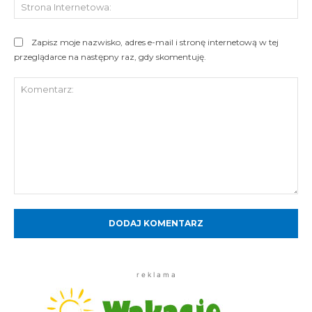
St
Int
Zapisz moje nazwisko, adres e-mail i stronę internetową w tej
przeglądarce na następny raz, gdy skomentuję.
Komentarz:
r e k l a m a