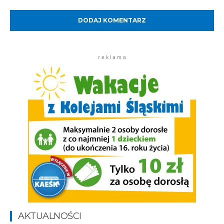
Komentarz:
r e k l a m a
AKTUALNOŚCI