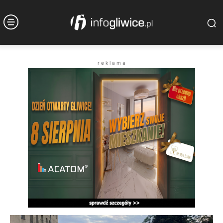
r e k l a m a