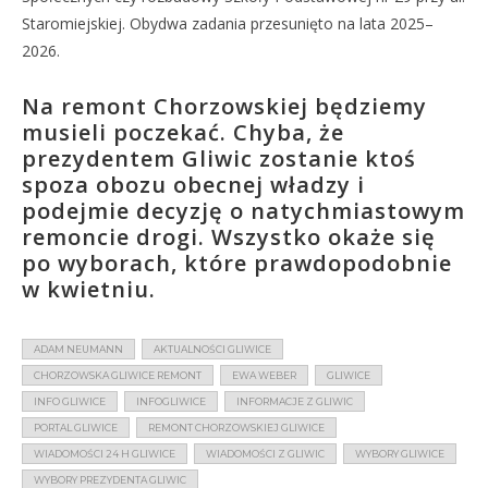
Staromiejskiej. Obydwa zadania przesunięto na lata 2025–
2026.
Na remont Chorzowskiej będziemy
musieli poczekać. Chyba, że
prezydentem Gliwic zostanie ktoś
spoza obozu obecnej władzy i
podejmie decyzję o natychmiastowym
remoncie drogi. Wszystko okaże się
po wyborach, które prawdopodobnie
w kwietniu.
ADAM NEUMANN
AKTUALNOŚCI GLIWICE
CHORZOWSKA GLIWICE REMONT
EWA WEBER
GLIWICE
INFO GLIWICE
INFOGLIWICE
INFORMACJE Z GLIWIC
PORTAL GLIWICE
REMONT CHORZOWSKIEJ GLIWICE
WIADOMOŚCI 24 H GLIWICE
WIADOMOŚCI Z GLIWIC
WYBORY GLIWICE
WYBORY PREZYDENTA GLIWIC