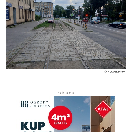
fot. archiwum
r e k l a m a