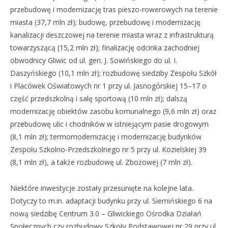
przebudowę i modernizację tras pieszo-rowerowych na terenie
miasta (37,7 mln zł); budowę, przebudowę i modernizację
kanalizacji deszczowej na terenie miasta wraz z infrastrukturą
towarzyszącą (15,2 mln zł); finalizację odcinka zachodniej
obwodnicy Gliwic od ul. gen. J. Sowińskiego do ul. I.
Daszyńskiego (10,1 mln zł); rozbudowę siedziby Zespołu Szkół
i Placówek Oświatowych nr 1 przy ul. Jasnogórskiej 15–17 o
część przedszkolną i salę sportową (10 mln zł); dalszą
modernizację obiektów zasobu komunalnego (9,6 mln zł) oraz
przebudowę ulic i chodników w istniejącym pasie drogowym
(8,1 mln zł); termomodernizację i modernizację budynków
Zespołu Szkolno-Przedszkolnego nr 5 przy ul. Kozielskiej 39
(8,1 mln zł), a także rozbudowę ul. Zbożowej (7 mln zł).
Niektóre inwestycje zostały przesunięte na kolejne lata.
Dotyczy to m.in. adaptacji budynku przy ul. Siemińskiego 6 na
nową siedzibę Centrum 3.0 – Gliwickiego Ośrodka Działań
Społecznych czy rozbudowy Szkoły Podstawowej nr 29 przy ul.