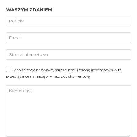
WASZYM ZDANIEM
Pod
E-
mai
St
Int
Zapisz moje nazwisko, adres e-mail i stronę internetową w tej
przeglądarce na następny raz, gdy skomentuję.