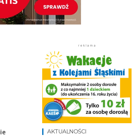
r e k l a m a
ie
AKTUALNOŚCI