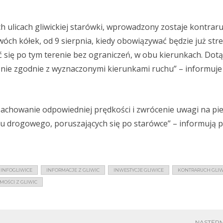
 ulicach gliwickiej starówki, wprowadzony zostaje kontraru
óch kółek, od 9 sierpnia, kiedy obowiązywać będzie już stre
 się po tym terenie bez ograniczeń, w obu kierunkach. Dotą
znie zgodnie z wyznaczonymi kierunkami ruchu” – informuje
zachowanie odpowiedniej prędkości i zwrócenie uwagi na pie
hu drogowego, poruszających się po starówce” – informują 
INFOGLIWICE
INFORMACJE Z GLIWIC
INWESTYCJE GLIWICE
KONTRARUCH GLIW
MOŚCI Z GLIWIC
NASTĘPN