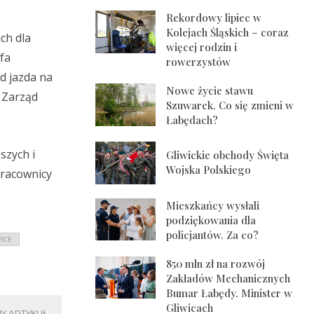
Rekordowy lipiec w
Kolejach Śląskich – coraz
ch dla
więcej rodzin i
fa
rowerzystów
d jazda na
Nowe życie stawu
 Zarząd
Szuwarek. Co się zmieni w
Łabędach?
szych i
Gliwickie obchody Święta
Wojska Polskiego
pracownicy
Mieszkańcy wysłali
podziękowania dla
policjantów. Za co?
ICE
850 mln zł na rozwój
Zakładów Mechanicznych
Bumar Łabędy. Minister w
Gliwicach
Y ARTYKUŁ