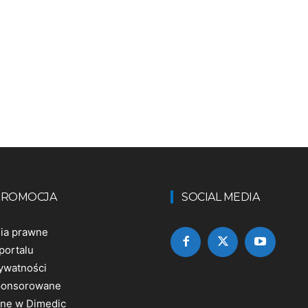
 PROMOCJA
SOCIAL MEDIA
nia prawne
portalu
rywatności
sponsorowane
ine w Dimedic