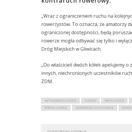
kontraruch rowerowy.
„Wraz z ograniczeniem ruchu na kolejnych
rowerzystów. To oznacza, że amatorzy dw
ograniczonej dostępności, będą poruszać
rowerze mogła odbywać się tylko i wyłąc
Dróg Miejskich w Gliwicach.
„Do właścicieli dwóch kółek apelujemy o 
innych, niechronionych uczestników ruc
ZDM.
AKTUALNOŚCI GLIWICE
GLIWICE
INFO GLIWICE
PORTAL GLIWICE
WIADOMOŚCI 24 H GLIWICE
WIADO
POPRZEDNI ARTYKUŁ