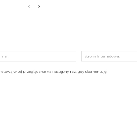
s:
E-
mail:
ernetową w tej przeglądarce na następny raz, gdy skomentuję.