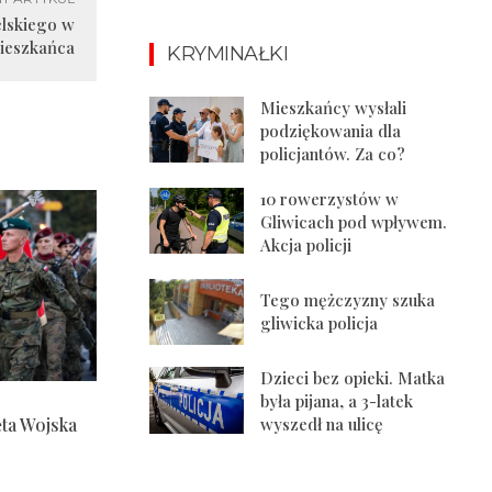
elskiego w
mieszkańca
KRYMINAŁKI
Mieszkańcy wysłali
podziękowania dla
policjantów. Za co?
10 rowerzystów w
Gliwicach pod wpływem.
Akcja policji
Tego mężczyzny szuka
gliwicka policja
Dzieci bez opieki. Matka
była pijana, a 3-latek
ęta Wojska
wyszedł na ulicę