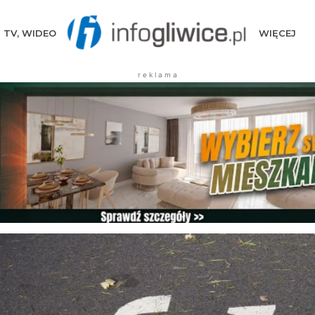
TV, WIDEO
WIĘCEJ
r e k l a m a