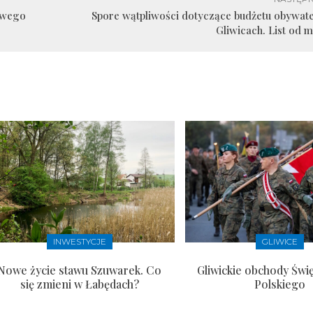
sowego
Spore wątpliwości dotyczące budżetu obywat
Gliwicach. List od 
INWESTYCJE
GLIWICE
Nowe życie stawu Szuwarek. Co
Gliwickie obchody Świ
się zmieni w Łabędach?
Polskiego