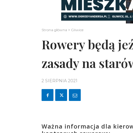
Strona główna
Gliwice
Rowery będą jeź
zasady na staró
2 SIERPNIA 2021
Ważna informacja dla kierow