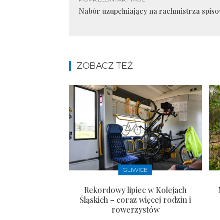
Nabór uzupełniający na rachmistrza spi
ZOBACZ TEŻ
GLIWICE
Rekordowy lipiec w Kolejach
Śląskich – coraz więcej rodzin i
rowerzystów