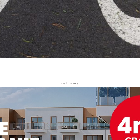
r e k l a m a