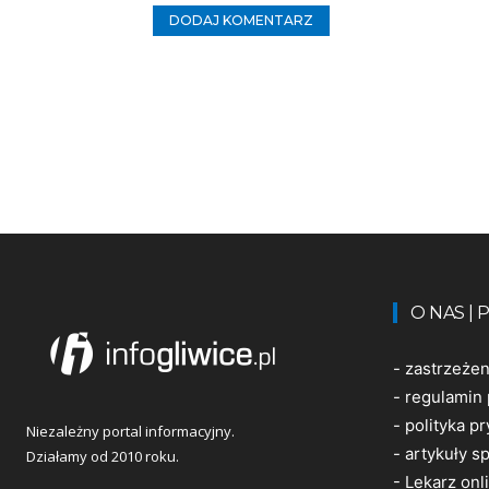
O NAS |
-
zastrzeże
-
regulamin 
-
polityka p
Niezależny portal informacyjny.
-
artykuły 
Działamy od 2010 roku.
-
Lekarz onl