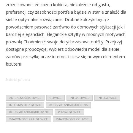
zróżnicowane, że każda kobieta, niezależnie od gustu,
preferencji czy zasobności portfela będzie w stanie znaleźć dla
siebie optymalne rozwiązanie. Drobne kolczyki będą z
powodzeniem pasować zarówno do domowych stylizacji jak i
bardziej eleganckich. Eleganckie sztyfty w modnych motywach
pozwolą Ci odmienić swoje dotychczasowe outfity. Przejrzyj
dostępne propozycje, wybierz odpowiedni model dla siebie,
zamów przesyłkę przez internet i ciesz się nowym elementem
biżuterii!
Materiał partnera
AKTUALNOŚCI GLIWICE
GLIWICE
INFO GLIWICE
INFOGLIWICE
INFORMACJE Z GLIWIC
KOLCZYKI ANIA KRUK CENA
KOLCZYKI ANIA KRUK OPINIE
PORTAL GLIWICE
WIADOMOŚCI 24 H GLIWICE
WIADOMOŚCI Z GLIWIC