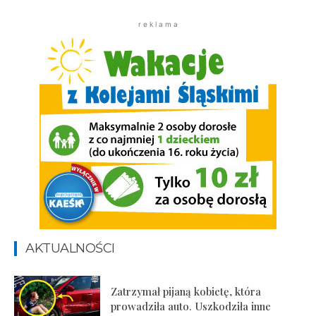
r e k l a m a
AKTUALNOŚCI
Zatrzymał pijaną kobietę, która
prowadziła auto. Uszkodziła inne