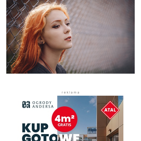
r e k l a m a