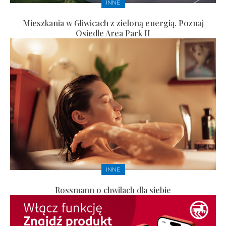
INNE
Mieszkania w Gliwicach z zieloną energią. Poznaj
Osiedle Area Park II
INNE
Rossmann o chwilach dla siebie