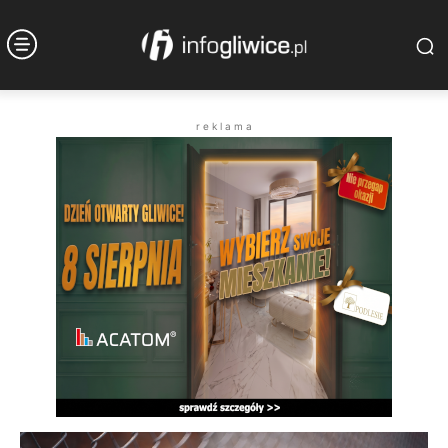
r e k l a m a