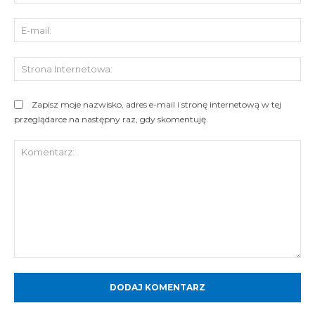
E-
mai
St
Int
Zapisz moje nazwisko, adres e-mail i stronę internetową w tej
przeglądarce na następny raz, gdy skomentuję.
Komentarz: