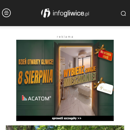
r e k l a m a