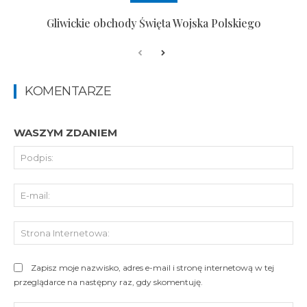
Gliwickie obchody Święta Wojska Polskiego
KOMENTARZE
WASZYM ZDANIEM
Pod
E-
mai
St
Int
Zapisz moje nazwisko, adres e-mail i stronę internetową w tej
przeglądarce na następny raz, gdy skomentuję.