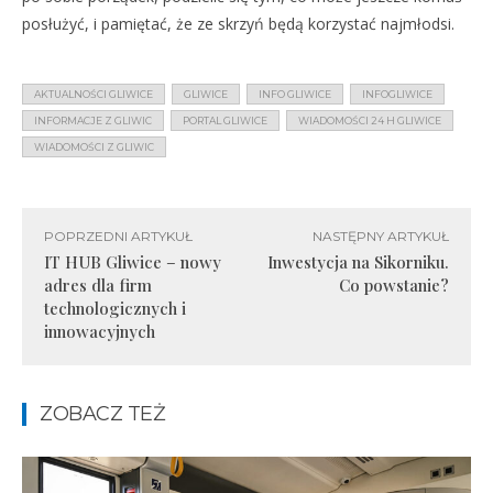
posłużyć, i pamiętać, że ze skrzyń będą korzystać najmłodsi.
AKTUALNOŚCI GLIWICE
GLIWICE
INFO GLIWICE
INFOGLIWICE
INFORMACJE Z GLIWIC
PORTAL GLIWICE
WIADOMOŚCI 24 H GLIWICE
WIADOMOŚCI Z GLIWIC
POPRZEDNI ARTYKUŁ
NASTĘPNY ARTYKUŁ
IT HUB Gliwice – nowy
Inwestycja na Sikorniku.
adres dla firm
Co powstanie?
technologicznych i
innowacyjnych
ZOBACZ TEŻ