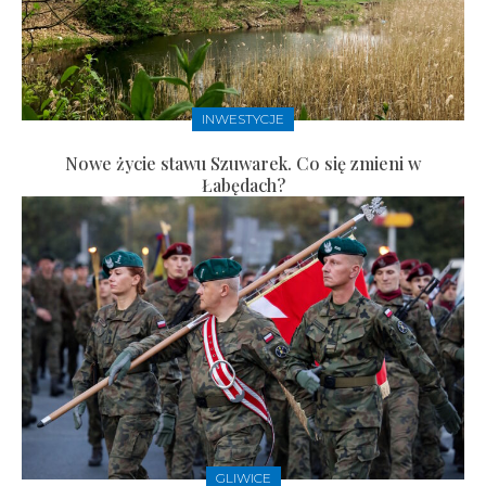
INWESTYCJE
Nowe życie stawu Szuwarek. Co się zmieni w
Łabędach?
GLIWICE