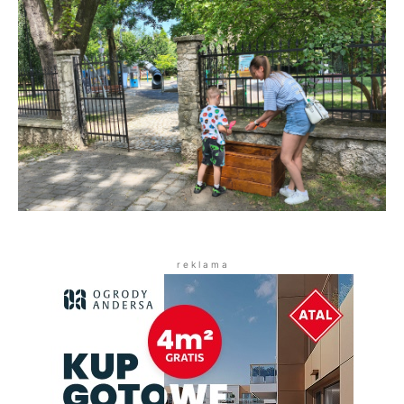
r e k l a m a