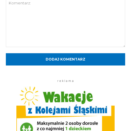
Komentarz:
r e k l a m a