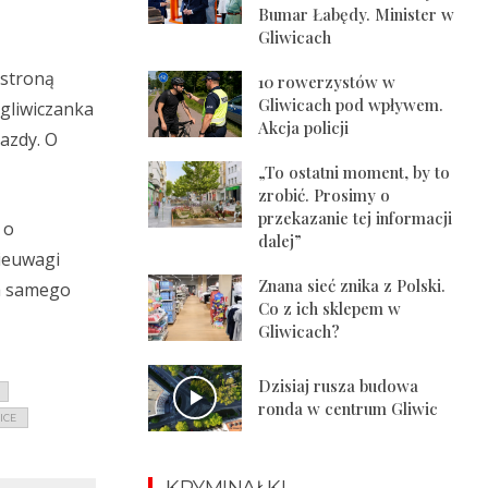
Bumar Łabędy. Minister w
Gliwicach
 stroną
10 rowerzystów w
Gliwicach pod wpływem.
 gliwiczanka
Akcja policji
jazdy. O
„To ostatni moment, by to
zrobić. Prosimy o
przekazanie tej informacji
 o
dalej”
nieuwagi
Znana sieć znika z Polski.
la samego
Co z ich sklepem w
Gliwicach?
Dzisiaj rusza budowa
ronda w centrum Gliwic
ICE
KRYMINAŁKI