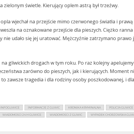
 zielonym świetle. Kierujący oplem astrą był trzeźwy.
 opla wjechał na przejście mimo czerwonego światła i prawą
 weszła na oznakowane przejście dla pieszych. Ciężko ranna
rzy nie udało się jej uratować. Mężczyźnie zatrzymano prawo 
 na gliwickich drogach w tym roku. Po raz kolejny apelujemy
eczeństwa zarówno do pieszych, jak i kierujących. Moment 
ek to zawsze tragedia i dla rodziny osoby poszkodowanej, i d
INFOGLIWICE
INFORMACJE Z GLIWIC
KRONIKA KRYMINALNA
POLICJA GLIWICE
WIADOMOŚCI 24 H GLIWICE
WIADOMOŚCI Z GLIWIC
WYPADEK CHORZOWSKA GLIW