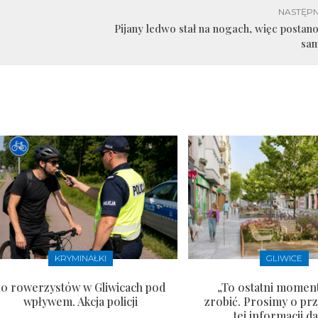
NASTĘPN
Pijany ledwo stał na nogach, więc postano
sa
KRYMINAŁKI
GLIWICE
10 rowerzystów w Gliwicach pod
„To ostatni moment
wpływem. Akcja policji
zrobić. Prosimy o pr
tej informacji da