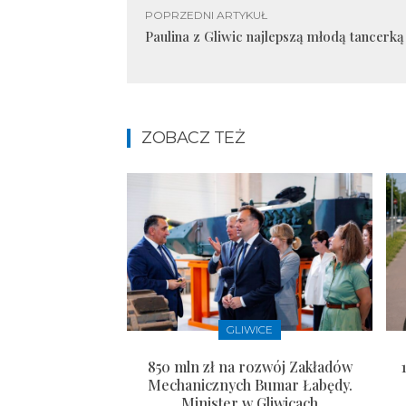
POPRZEDNI ARTYKUŁ
Paulina z Gliwic najlepszą młodą tancerką
ZOBACZ TEŻ
GLIWICE
850 mln zł na rozwój Zakładów
Mechanicznych Bumar Łabędy.
Minister w Gliwicach