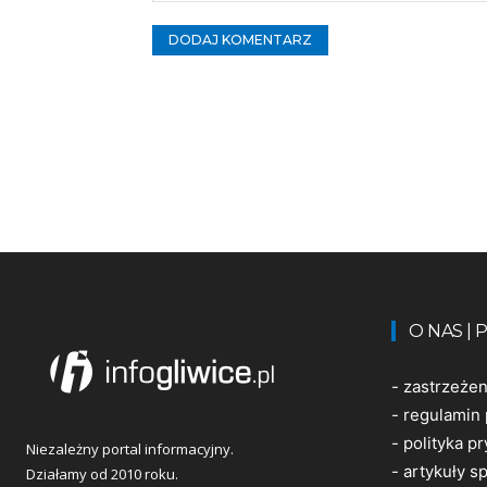
Komentarz:
O NAS |
-
zastrzeże
-
regulamin 
-
polityka p
Niezależny portal informacyjny.
-
artykuły 
Działamy od 2010 roku.