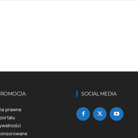
 PROMOCJA
SOCIAL MEDIA
nia prawne
portalu
rywatności
sponsorowane