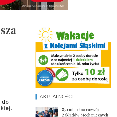
esza
AKTUALNOŚCI
, do
kiej.
850 mln zł na rozwój
Zakładów Mechanicznych