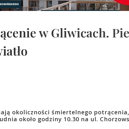
ącenie w Gliwicach. Pi
iatło
iają okoliczności śmiertelnego potrącenia
rudnia około godziny 10.30 na ul. Chorzows