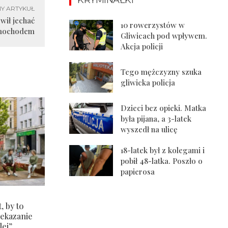
Y ARTYKUŁ
wił jechać
10 rowerzystów w
mochodem
Gliwicach pod wpływem.
Akcja policji
Tego mężczyzny szuka
gliwicka policja
Dzieci bez opieki. Matka
była pijana, a 3-latek
wyszedł na ulicę
18-latek był z kolegami i
pobił 48-latka. Poszło o
papierosa
, by to
zekazanie
lej”