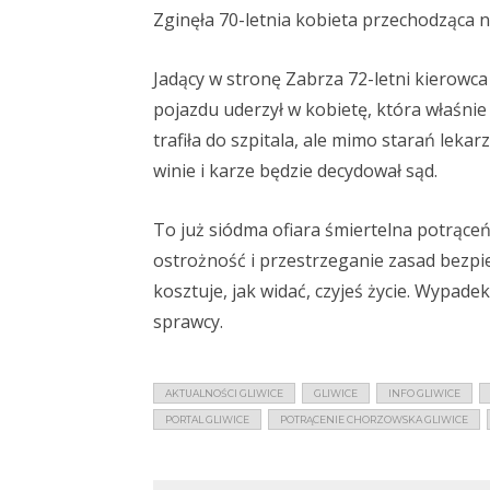
Zginęła 70-letnia kobieta przechodząca na
Jadący w stronę Zabrza 72-letni kierowca
pojazdu uderzył w kobietę, która właśnie
trafiła do szpitala, ale mimo starań leka
winie i karze będzie decydował sąd.
To już siódma ofiara śmiertelna potrąceń
ostrożność i przestrzeganie zasad bezpi
kosztuje, jak widać, czyjeś życie. Wypad
sprawcy.
AKTUALNOŚCI GLIWICE
GLIWICE
INFO GLIWICE
PORTAL GLIWICE
POTRĄCENIE CHORZOWSKA GLIWICE