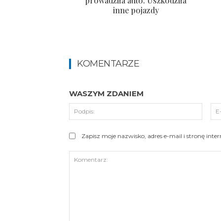
prowadziła auto. Uszkodziła
inne pojazdy
KOMENTARZE
WASZYM ZDANIEM
Podpi
Zapisz moje nazwisko, adres e-mail i stronę int