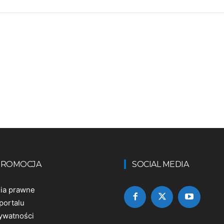
 PROMOCJA
SOCIAL MEDIA
nia prawne
portalu
rywatności