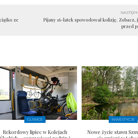
NASTĘPN
ciątko ze
Pijany 16-latek spowodował kolizję. Zobacz, j
przed p
GLIWICE
INWESTYCJE
Rekordowy lipiec w Kolejach
Nowe życie stawu Szu