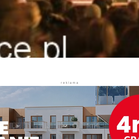
r e k l a m a