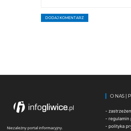
Komentarz:
O NAS |
-
zastrzeże
-
regulamin 
-
polityka p
Niezależny portal informacyjny.