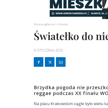
Strona główna
Gliwice
Światełko do ni
9 STYCZNIA 2012
Brzydka pogoda nie przeszk
reggae podczas XX finału W
Na placu Krakowskim ciągle było wielu ludz