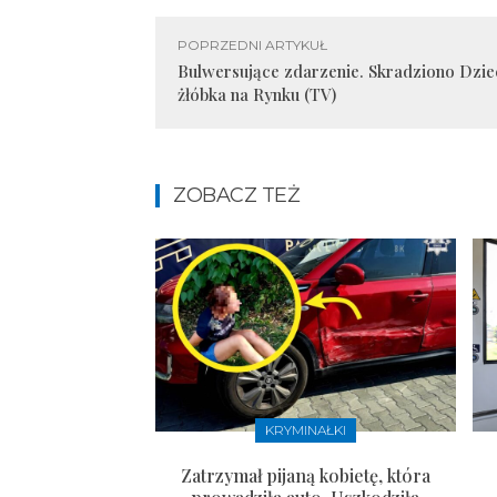
POPRZEDNI ARTYKUŁ
Bulwersujące zdarzenie. Skradziono Dzie
żłóbka na Rynku (TV)
ZOBACZ TEŻ
KRYMINAŁKI
Zatrzymał pijaną kobietę, która