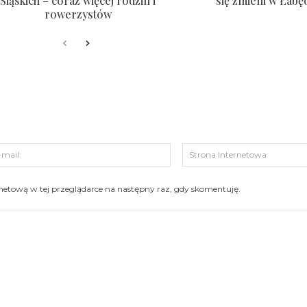
Śląskich – coraz więcej rodzin i
się zmieni w Łabę
rowerzystów
s:
E-
mail:
ernetową w tej przeglądarce na następny raz, gdy skomentuję.