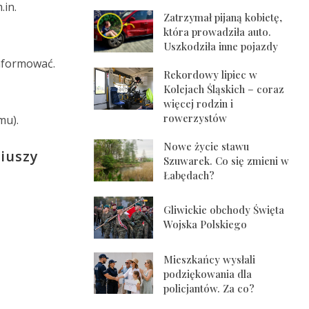
.in.
Zatrzymał pijaną kobietę,
która prowadziła auto.
Uszkodziła inne pojazdy
informować.
Rekordowy lipiec w
Kolejach Śląskich – coraz
więcej rodzin i
rowerzystów
mu).
Nowe życie stawu
iuszy
Szuwarek. Co się zmieni w
Łabędach?
Gliwickie obchody Święta
Wojska Polskiego
Mieszkańcy wysłali
podziękowania dla
policjantów. Za co?