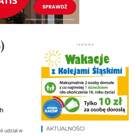
)
r e k l a m a
ch
AKTUALNOŚCI
li udział w