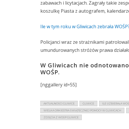
zabawach i licytacjach. Zagrały takie zes
koszulkę Piasta z autografem, kalendarz
Ile w tym roku w Gliwicach zebrała WOŚP
Policjanci wraz ze strażnikami patrolowa
umundurowanych stróżów prawa działało t
W Gliwicach nie odnotowano
WOŚP.
[nggallery id=55]
AKTUALNOŚCI GLIWICE
GLIWICE
ILE UZBIERAŁA WOŚ
WIELKA ORKIESTRA ŚWIĄTECZNEJ POMOCY W GLIWICACH
ZDJĘCIA Z WOŚP GLIWICE