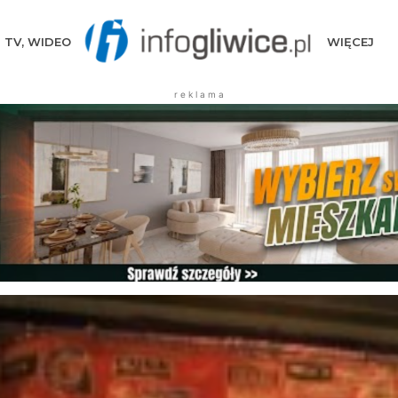
TV, WIDEO
WIĘCEJ
r e k l a m a