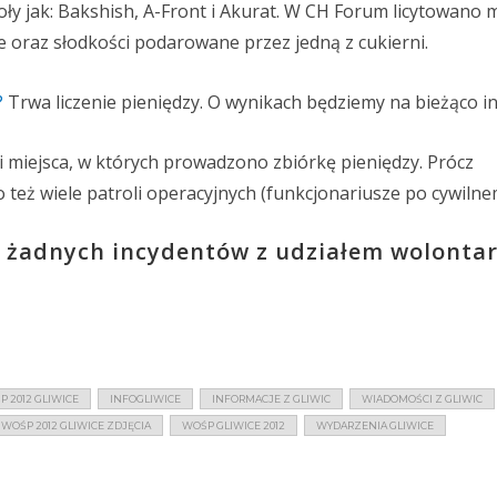
poły jak: Bakshish, A-Front i Akurat. W CH Forum licytowano m
e oraz słodkości podarowane przez jedną z cukierni.
?
Trwa liczenie pieniędzy. O wynikach będziemy na bieżąco 
li miejsca, w których prowadzono zbiórkę pieniędzy. Prócz
eż wiele patroli operacyjnych (funkcjonariusze po cywilne
 żadnych incydentów z udziałem wolontar
P 2012 GLIWICE
INFOGLIWICE
INFORMACJE Z GLIWIC
WIADOMOŚCI Z GLIWIC
WOŚP 2012 GLIWICE ZDJĘCIA
WOŚP GLIWICE 2012
WYDARZENIA GLIWICE