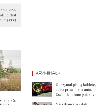
Y ARTYKUŁ
ak uciekał
olicją (TV)
KRYMINAŁKI
Zatrzymał pijaną kobietę,
która prowadziła auto.
Uszkodziła inne pojazdy
warek. Co
Mieszkańcy wysłali