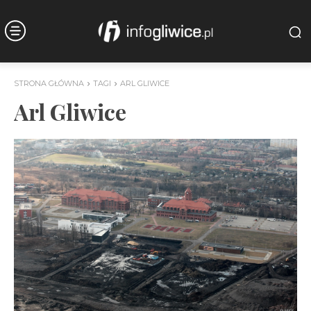
STRONA GŁÓWNA
TAGI
ARL GLIWICE
Arl Gliwice