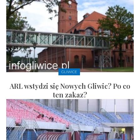
GLIWICE
ARL wstydzi się Nowych Gliwic? Po co
ten zakaz?