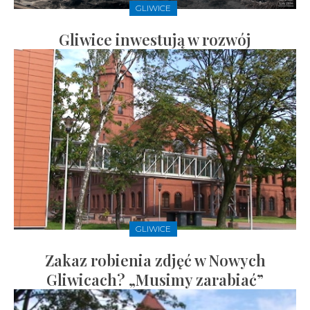
GLIWICE
Gliwice inwestują w rozwój
GLIWICE
Zakaz robienia zdjęć w Nowych
Gliwicach? „Musimy zarabiać”