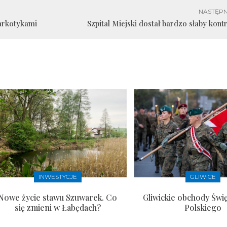
NASTĘPN
arkotykami
Szpital Miejski dostał bardzo słaby kont
INWESTYCJE
GLIWICE
Nowe życie stawu Szuwarek. Co
Gliwickie obchody Świ
się zmieni w Łabędach?
Polskiego