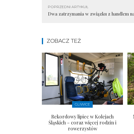
POPRZEDNI ARTYKUŁ
Dwa zatrzymania w związku z handlem n
ZOBACZ TEŻ
GLIWICE
Rekordowy lipiec w Kolejach
Śląskich – coraz więcej rodzin i
rowerzystów