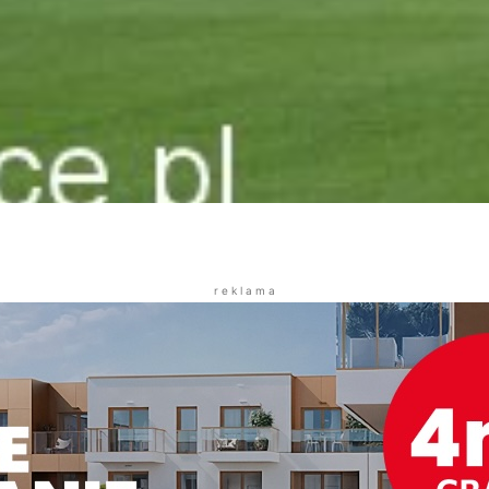
r e k l a m a