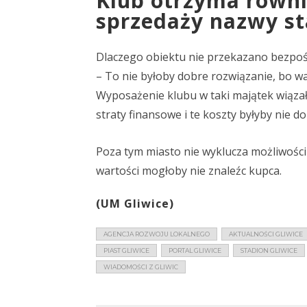
Klub otrzyma równi
sprzedaży nazwy st
Dlaczego obiektu nie przekazano bezpoś
– To nie byłoby dobre rozwiązanie, bo war
Wyposażenie klubu w taki majątek wiązał
straty finansowe i te koszty byłyby nie d
Poza tym miasto nie wyklucza możliwości 
wartości mogłoby nie znaleźc kupca.
(UM Gliwice)
AGENCJA ROZWOJU LOKALNEGO
AKTUALNOŚCI GLIWICE
PIAST GLIWICE
PORTAL GLIWICE
STADION GLIWICE
WIADOMOŚCI Z GLIWIC