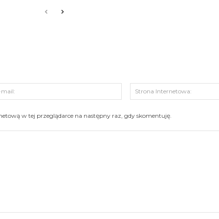
s:
E-
mail:
ernetową w tej przeglądarce na następny raz, gdy skomentuję.