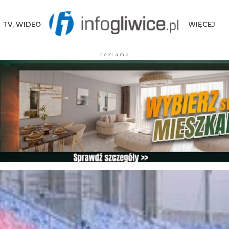
TV, WIDEO
WIĘCEJ
r e k l a m a