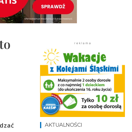
to
r e k l a m a
ądzać
AKTUALNOŚCI