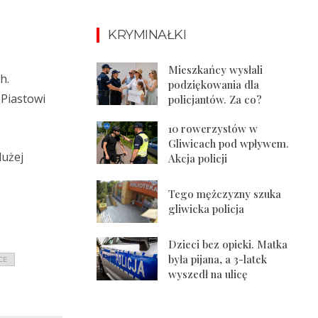
KRYMINAŁKI
Mieszkańcy wysłali
h.
podziękowania dla
 Piastowi
policjantów. Za co?
10 rowerzystów w
Gliwicach pod wpływem.
dużej
Akcja policji
Tego mężczyzny szuka
gliwicka policja
Dzieci bez opieki. Matka
była pijana, a 3-latek
CE
wyszedł na ulicę