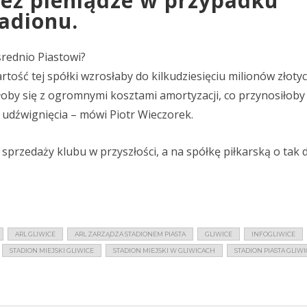
eż pieniądze w przypadku
adionu.
rednio Piastowi?
tość tej spółki wzrosłaby do kilkudziesięciu milionów złotyc
oby się z ogromnymi kosztami amortyzacji, co przynosiłoby
o udźwignięcia – mówi Piotr Wieczorek.
sprzedaży klubu w przyszłości, a na spółkę piłkarską o tak 
ARL GLIWICE
ARL ZARZĄDZA STADIONEM PIASTA
GLIWICE
INFOGLIWICE
STADION MIEJSKI GLIWICE
STADION MIEJSKI W GLIWICACH
STADION PIASTA GLIWI