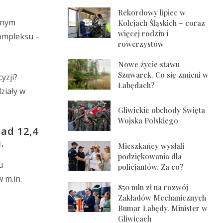
Rekordowy lipiec w
cznym
Kolejach Śląskich – coraz
więcej rodzin i
kompleksu –
rowerzystów
Nowe życie stawu
Szuwarek. Co się zmieni w
yzji?
Łabędach?
ziały w
Gliwickie obchody Święta
Wojska Polskiego
ad 12,4
.
Mieszkańcy wysłali
podziękowania dla
u
policjantów. Za co?
 m.in.
850 mln zł na rozwój
Zakładów Mechanicznych
Bumar Łabędy. Minister w
Gliwicach