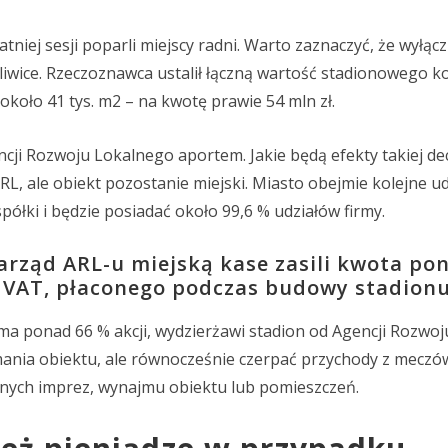
tniej sesji poparli miejscy radni. Warto zaznaczyć, że wyłą
Gliwice. Rzeczoznawca ustalił łączną wartość stadionowego 
koło 41 tys. m2 – na kwotę prawie 54 mln zł.
ji Rozwoju Lokalnego aportem. Jakie będą efekty takiej dec
RL, ale obiekt pozostanie miejski. Miasto obejmie kolejne ud
łki i będzie posiadać około 99,6 % udziałów firmy.
arząd ARL-u miejską kase zasili kwota pon
u VAT, płaconego podczas budowy stadionu
o ma ponad 66 % akcji, wydzierżawi stadion od Agencji Rozwoj
ania obiektu, ale równocześnie czerpać przychody z meczów
innych imprez, wynajmu obiektu lub pomieszczeń.