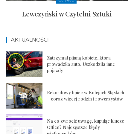
GLIWICE
Lewczyński w Czytelni Sztuki
AKTUALNOŚCI
Zatrzymał pijaną kobietę, która
prowadziła auto. Uszkodziła inne
pojazdy
Rekordowy lipiec w Kolejach Śląskich
– coraz więcej rodzin i rowerzystów
Na co zwrócić uwagę, kupując klucze
Office? Najczęstsze błędy
użytkowników