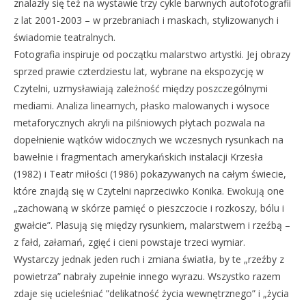
znalazły się też na wystawie trzy cykle barwnych autofotografii
z lat 2001-2003 – w przebraniach i maskach, stylizowanych i
świadomie teatralnych.
Fotografia inspiruje od początku malarstwo artystki. Jej obrazy
sprzed prawie czterdziestu lat, wybrane na ekspozycję w
Czytelni, uzmysławiają zależność między poszczególnymi
mediami. Analiza linearnych, płasko malowanych i wysoce
metaforycznych akryli na pilśniowych płytach pozwala na
dopełnienie wątków widocznych we wczesnych rysunkach na
bawełnie i fragmentach amerykańskich instalacji Krzesła
(1982) i Teatr miłości (1986) pokazywanych na całym świecie,
które znajdą się w Czytelni naprzeciwko Konika. Ewokują one
„zachowaną w skórze pamięć o pieszczocie i rozkoszy, bólu i
gwałcie”. Plasują się między rysunkiem, malarstwem i rzeźbą –
z fałd, załamań, zgięć i cieni powstaje trzeci wymiar.
Wystarczy jednak jeden ruch i zmiana światła, by te „rzeźby z
powietrza” nabrały zupełnie innego wyrazu. Wszystko razem
zdaje się ucieleśniać ”delikatność życia wewnętrznego” i „życia