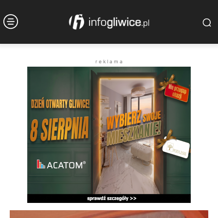
r e k l a m a