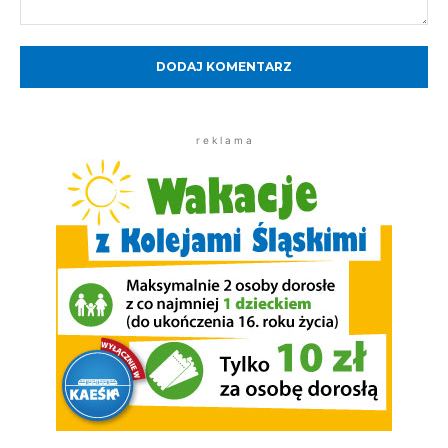
Komentarz:
r e k l a m a