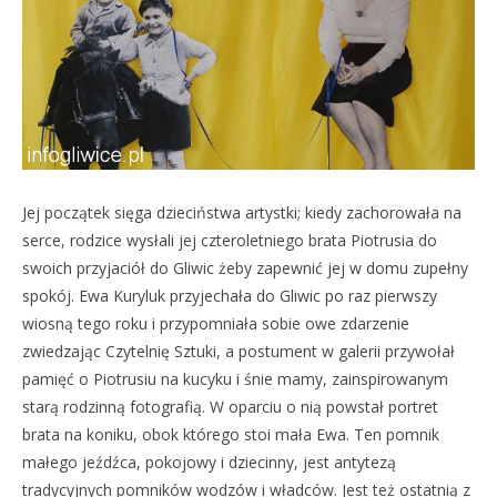
Jej początek sięga dzieciństwa artystki; kiedy zachorowała na
serce, rodzice wysłali jej czteroletniego brata Piotrusia do
swoich przyjaciół do Gliwic żeby zapewnić jej w domu zupełny
spokój. Ewa Kuryluk przyjechała do Gliwic po raz pierwszy
wiosną tego roku i przypomniała sobie owe zdarzenie
zwiedzając Czytelnię Sztuki, a postument w galerii przywołał
pamięć o Piotrusiu na kucyku i śnie mamy, zainspirowanym
starą rodzinną fotografią. W oparciu o nią powstał portret
brata na koniku, obok którego stoi mała Ewa. Ten pomnik
małego jeźdźca, pokojowy i dziecinny, jest antytezą
tradycyjnych pomników wodzów i władców. Jest też ostatnią z