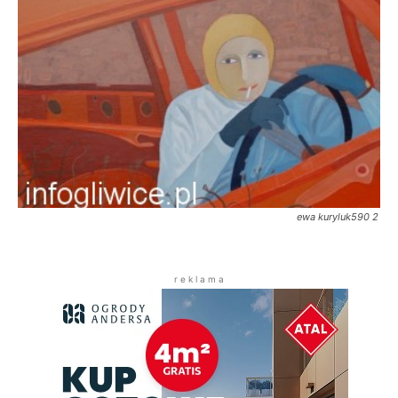
ewa kuryluk590 2
r e k l a m a