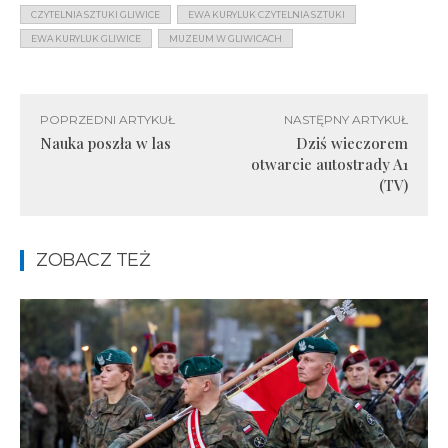
CZYTELNIA SZTUKI GLIWICE
EWA KURYLUK CZYTELNIA SZTUKI
EWA KURYLUK GLIWICE
MUZEUM W GLIWICACH
POPRZEDNI ARTYKUŁ
NASTĘPNY ARTYKUŁ
Nauka poszła w las
Dziś wieczorem
otwarcie autostrady A1
(TV)
ZOBACZ TEŻ