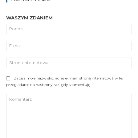
WASZYM ZDANIEM
Pod
E-
mai
St
Int
Zapisz moje nazwisko, adres e-mail i stronę internetową w tej
przeglądarce na następny raz, gdy skomentuję.