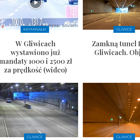
KRYMINAŁKI
GLIWICE
W Gliwicach
Zamkną tunel 
wystawiono już
Gliwicach. Ob
mandaty 1000 i 2500 zł
za prędkość (wideo)
GLIWICE
GLIWICE