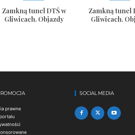
Zamkną tunel DTŚ w
Zamkną tunel 
Gliwicach. Objazdy
Gliwicach. Ob
 PROMOCJA
SOCIAL MEDIA
nia prawne
portalu
rywatności
sponsorowane