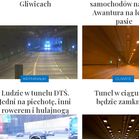
Gliwicach
samochodów n
Awantura na 
pasie
KRYMINAŁKI
GLIWICE
Ludzie w tunelu DTŚ.
Tunel w ciąg
Jedni na piechotę, inni
będzie zamkn
rowerem i hulajnogą