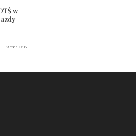
DTŚ w
jazdy
Strona 1 z 15