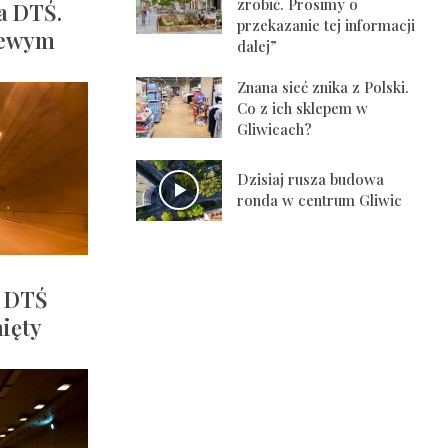
zrobić. Prosimy o
a DTŚ.
przekazanie tej informacji
lewym
dalej”
Znana sieć znika z Polski.
Co z ich sklepem w
Gliwicach?
Dzisiaj rusza budowa
ronda w centrum Gliwic
u DTŚ
ięty