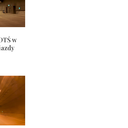
DTŚ w
jazdy