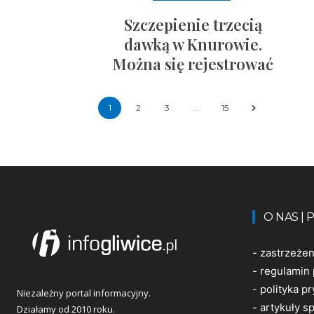
Szczepienie trzecią
dawką w Knurowie.
Można się rejestrować
1
2
3
...
15
O NAS |
-
zastrzeże
-
regulamin 
-
polityka p
Niezależny portal informacyjny.
-
artykuły 
Działamy od 2010 roku.