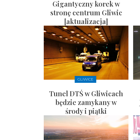
Gigantyczny korek w
stronę centrum Gliwic
[aktualizacja]
GLIWICE
Tunel DTŚ w Gliwicach
będzie zamykany w
środy i piątki