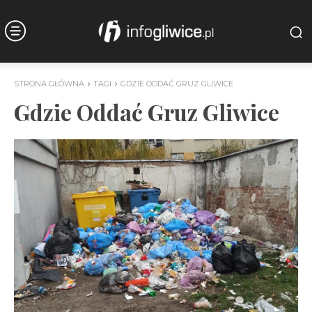
STRONA GŁÓWNA
TAGI
GDZIE ODDAĆ GRUZ GLIWICE
Gdzie Oddać Gruz Gliwice