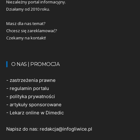
Niezależny portal informacyjny.
Działamy od 2010 roku.
Masz dla nas temat?
Chcesz się zareklamować?
Czekamy na kontakt!
O NAS | PROMOCJA
-
zastrzeżenia prawne
-
regulamin portalu
-
polityka prywatności
-
artykuły sponsorowane
-
Lekarz online w Dimedic
Napisz do nas:
redakcja@infogliwice.pl