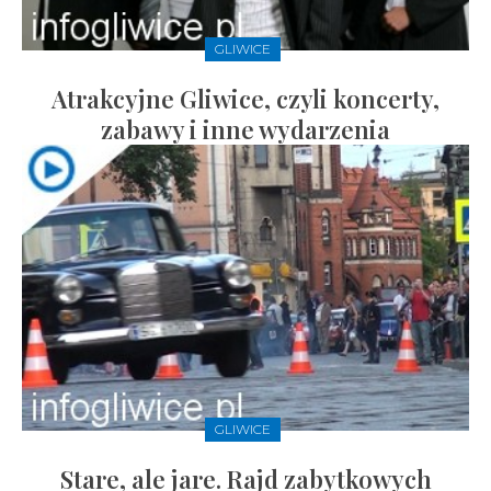
GLIWICE
Atrakcyjne Gliwice, czyli koncerty,
zabawy i inne wydarzenia
GLIWICE
Stare, ale jare. Rajd zabytkowych