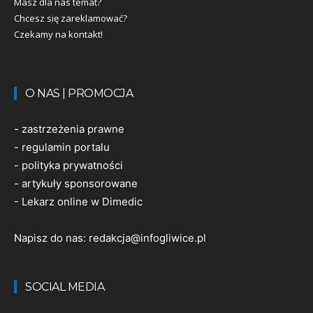
Masz dla nas temat?
Chcesz się zareklamować?
Czekamy na kontakt!
O NAS | PROMOCJA
-
zastrzeżenia prawne
-
regulamin portalu
-
polityka prywatności
-
artykuły sponsorowane
-
Lekarz online w Dimedic
Napisz do nas:
redakcja@infogliwice.pl
SOCIAL MEDIA