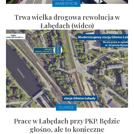
INWESTYCJE
Trwa wielka drogowa rewolucja w
Łabędach (wideo)
GLIWICE
Prace w Łabędach przy PKP. Będzie
głośno, ale to konieczne