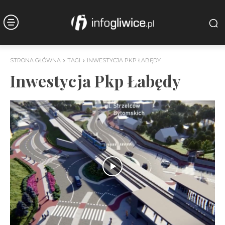
STRONA GŁÓWNA
TAGI
INWESTYCJA PKP ŁABĘDY
Inwestycja Pkp Łabędy