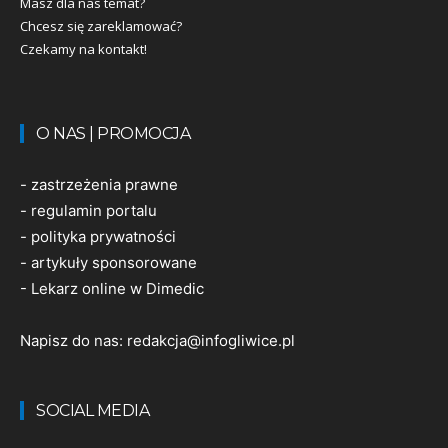
Masz dla nas temat?
Chcesz się zareklamować?
Czekamy na kontakt!
O NAS | PROMOCJA
-
zastrzeżenia prawne
-
regulamin portalu
-
polityka prywatności
-
artykuły sponsorowane
-
Lekarz online w Dimedic
Napisz do nas:
redakcja@infogliwice.pl
SOCIAL MEDIA